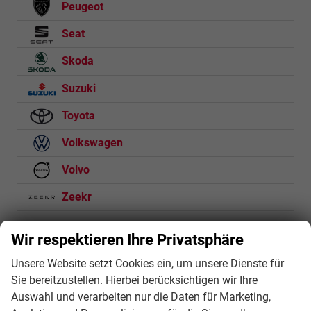
Peugeot
Seat
Skoda
Suzuki
Toyota
Volkswagen
Volvo
Zeekr
Schnellsuche
Wir respektieren Ihre Privatsphäre
Unsere Website setzt Cookies ein, um unsere Dienste für
Anmelden
Sie bereitzustellen. Hierbei berücksichtigen wir Ihre
Auswahl und verarbeiten nur die Daten für Marketing,
Fahrzeugnr.