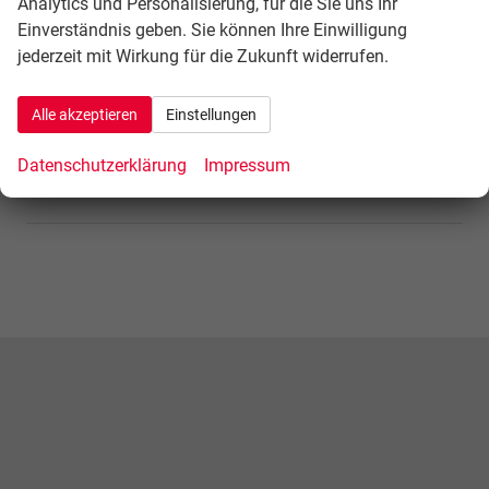
Analytics und Personalisierung, für die Sie uns Ihr
Einverständnis geben. Sie können Ihre Einwilligung
Geparkte Fahrzeuge (
0
)
jederzeit mit Wirkung für die Zukunft widerrufen.
1568 Fahrzeuge
Alle akzeptieren
Einstellungen
Datenschutzerklärung
Impressum
Vergleich Auto-Finanzierungen