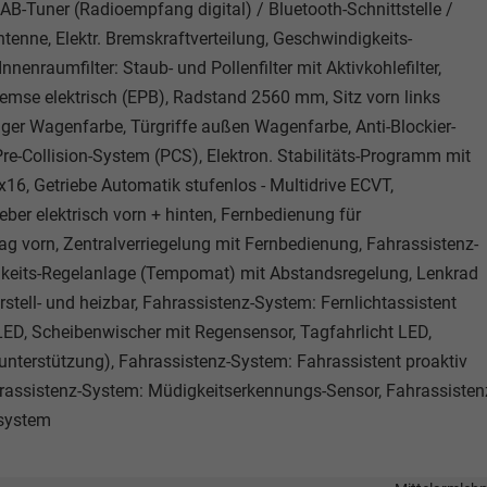
-Tuner (Radioempfang digital) / Bluetooth-Schnittstelle /
tenne, Elektr. Bremskraftverteilung, Geschwindigkeits-
nnenraumfilter: Staub- und Pollenfilter mit Aktivkohlefilter,
bremse elektrisch (EPB), Radstand 2560 mm, Sitz vorn links
nger Wagenfarbe, Türgriffe außen Wagenfarbe, Anti-Blockier-
e-Collision-System (PCS), Elektron. Stabilitäts-Programm mit
16, Getriebe Automatik stufenlos - Multidrive ECVT,
eber elektrisch vorn + hinten, Fernbedienung für
bag vorn, Zentralverriegelung mit Fernbedienung, Fahrassistenz-
keits-Regelanlage (Tempomat) mit Abstandsregelung, Lenkrad
erstell- und heizbar, Fahrassistenz-System: Fernlichtassistent
LED, Scheibenwischer mit Regensensor, Tagfahrlicht LED,
unterstützung), Fahrassistenz-System: Fahrassistent proaktiv
rassistenz-System: Müdigkeitserkennungs-Sensor, Fahrassisten
lsystem