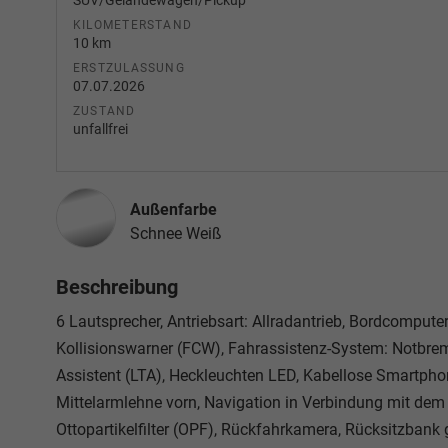
SUV/Geländewagen/Pickup
KILOMETERSTAND
10 km
ERSTZULASSUNG
07.07.2026
ZUSTAND
unfallfrei
Außenfarbe
Schnee Weiß
Beschreibung
6 Lautsprecher, Antriebsart: Allradantrieb, Bordcompute
Kollisionswarner (FCW), Fahrassistenz-System: Notbrem
Assistent (LTA), Heckleuchten LED, Kabellose Smartphon
Mittelarmlehne vorn, Navigation in Verbindung mit dem 
Ottopartikelfilter (OPF), Rückfahrkamera, Rücksitzbank