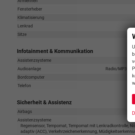
Armlehnen
Fensterheber
Klimatisierung
Lenkrad
Sitze
U
Infotainment & Kommunikation
b
Assistenzsysteme
v
P
Audioanlage
Radio/MP3-Playe
k
Bordcomputer
w
Telefon
Sicherheit & Assistenz
Airbags
D
Assistenzsysteme
Regensensor, Tempomat, Tempomat mit Lenkradkontrolle, Not
adaptiv (ACC), Verkehrzeichenerkennung, Müdigkeitserkennu