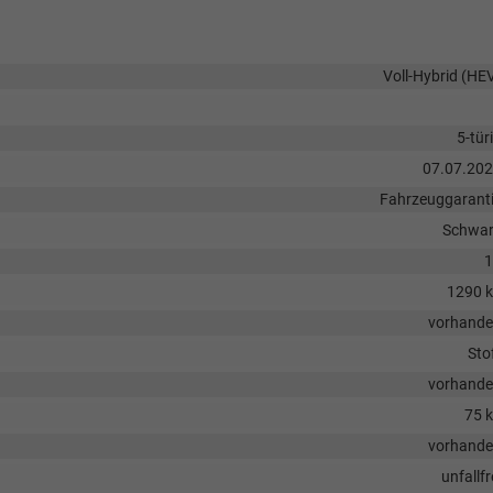
Voll-Hybrid (HE
5-tür
07.07.20
Fahrzeuggarant
Schwa
1
1290 
vorhand
Sto
vorhand
75 
vorhand
unfallfr