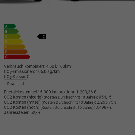
Verbrauch kombiniert:
4,60 l/100km
CO
-Emissionen:
106,00 g/km
2
CO
-Klasse:
C
2
Download
Energiekosten bei 15.000 km pro Jahr:
1.203,36 €
CO2 Kosten (niedrig)
:
954,- €
(Kosten Durchschnitt 10 Jahre)
CO2 Kosten (mittel)
:
2.265,75 €
(Kosten Durchschnitt 10 Jahre)
CO2 Kosten (hoch)
:
3.498,- €
(Kosten Durchschnitt 10 Jahre)
Jahressteuer:
52,- €