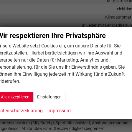
Mittelarmleh
elektris
Klimaautomat
in Leder, mit Lenkradheizu
Isofix (Kindersitzbefestigung), Sitzheizu
Wir respektieren Ihre Privatsphäre
nsere Website setzt Cookies ein, um unsere Dienste für Sie
ereitzustellen. Hierbei berücksichtigen wir Ihre Auswahl und
Sprachsteueru
erarbeiten nur die Daten für Marketing, Analytics und
ersonalisierung, für die Sie uns Ihr Einverständnis geben. Sie
r, Radio, Schnittstelle USB, Digitalradio DAB, Android Auto, Apple CarPl
önnen Ihre Einwilligung jederzeit mit Wirkung für die Zukunft
vorhand
iderrufen.
Freisprecheinrichtung, Bluetoo
Alle akzeptieren
Einstellungen
Seitenairbags Vor
atenschutzerklärung
Impressum
bremsassistent (City-Safety), Spurhalteassistent, Abstandstempomat
ngs-Sensor, Abstandswarner, Geschwindigkeitsbegrenzer