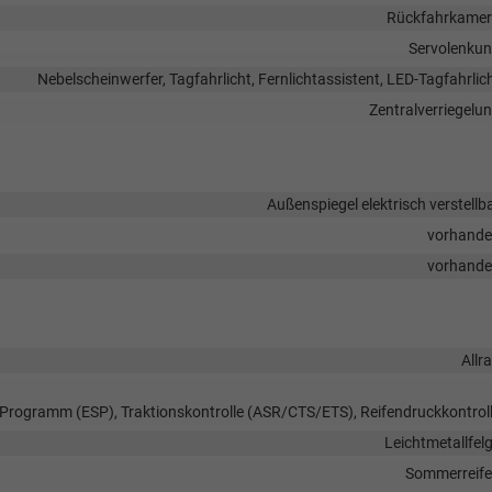
Rückfahrkame
Servolenku
Nebelscheinwerfer, Tagfahrlicht, Fernlichtassistent, LED-Tagfahrlic
Zentralverriegelu
Außenspiegel elektrisch verstellb
vorhand
vorhand
Allr
s-Programm (ESP), Traktionskontrolle (ASR/CTS/ETS), Reifendruckkontrol
Leichtmetallfel
Sommerreif