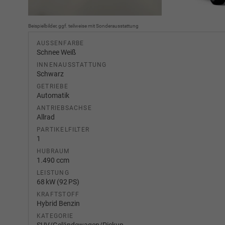
Beispielbilder, ggf. teilweise mit Sonderausstattung
AUSSENFARBE
Schnee Weiß
INNENAUSSTATTUNG
Schwarz
GETRIEBE
Automatik
ANTRIEBSACHSE
Allrad
PARTIKELFILTER
1
HUBRAUM
1.490 ccm
LEISTUNG
68 kW (92 PS)
KRAFTSTOFF
Hybrid Benzin
KATEGORIE