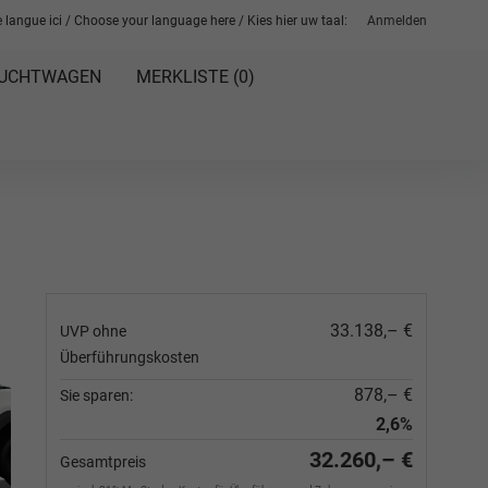
 langue ici / Choose your language here / Kies hier uw taal:
Anmelden
UCHTWAGEN
MERKLISTE (
0
)
33.138,– €
UVP ohne
Überführungskosten
878,– €
Sie sparen:
2,6%
32.260,– €
Gesamtpreis