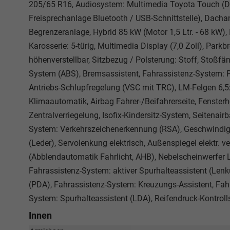
205/65 R16, Audiosystem: Multimedia Toyota Touch (DAB
Freisprechanlage Bluetooth / USB-Schnittstelle), Dachan
Begrenzeranlage, Hybrid 85 kW (Motor 1,5 Ltr. - 68 kW), I
Karosserie: 5-türig, Multimedia Display (7,0 Zoll), Park
höhenverstellbar, Sitzbezug / Polsterung: Stoff, Stoßfä
System (ABS), Bremsassistent, Fahrassistenz-System: Pr
Antriebs-Schlupfregelung (VSC mit TRC), LM-Felgen 6,5x
Klimaautomatik, Airbag Fahrer-/Beifahrerseite, Fensterh
Zentralverriegelung, Isofix-Kindersitz-System, Seitenair
System: Verkehrszeichenerkennung (RSA), Geschwindig
(Leder), Servolenkung elektrisch, Außenspiegel elektr. v
(Abblendautomatik Fahrlicht, AHB), Nebelscheinwerfer 
Fahrassistenz-System: aktiver Spurhalteassistent (Lenk
(PDA), Fahrassistenz-System: Kreuzungs-Assistent, Fah
System: Spurhalteassistent (LDA), Reifendruck-Kontrol
Innen