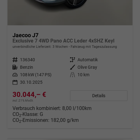
Jaecoo J7
Exclusive 7 4WD Pano ACC Leder 4xSHZ Keyl
unverbindliche Lieferzeit:
3 Wochen
Fahrzeug mit Tageszulassung
Fahrzeugnr.
136340
Getriebe
Automatik
Kraftstoff
Benzin
Außenfarbe
Olive Gray
Leistung
108 kW (147 PS)
Kilometerstand
10 km
30.10.2025
30.044,– €
Details
incl. 21% MwSt.
Verbrauch kombiniert:
8,00 l/100km
CO
-Klasse:
G
2
CO
-Emissionen:
182,00 g/km
2