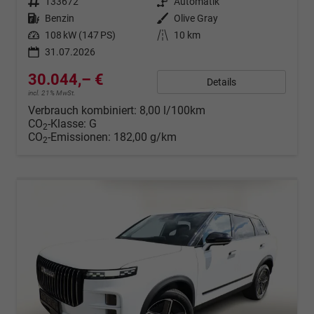
Fahrzeugnr.
133672
Getriebe
Automatik
Kraftstoff
Benzin
Außenfarbe
Olive Gray
Leistung
108 kW (147 PS)
Kilometerstand
10 km
31.07.2026
30.044,– €
Details
incl. 21% MwSt.
Verbrauch kombiniert:
8,00 l/100km
CO
-Klasse:
G
2
CO
-Emissionen:
182,00 g/km
2