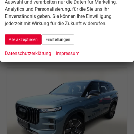
Auswahl und verarbeiten nur die Daten für Marketing,
Leistung
108 kW (147 PS)
Kilometerstand
10 km
Analytics und Personalisierung, für die Sie uns Ihr
30.06.2026
Einverständnis geben. Sie können Ihre Einwilligung
jederzeit mit Wirkung für die Zukunft widerrufen.
30.044,– €
Details
incl. 21% MwSt.
Verbrauch kombiniert:
8,00 l/100km
Alle akzeptieren
Einstellungen
CO
-Klasse:
G
2
CO
-Emissionen:
182,00 g/km
2
Datenschutzerklärung
Impressum