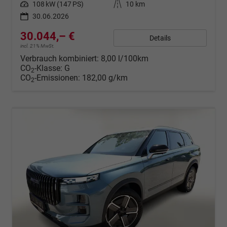
Leistung
108 kW (147 PS)
Kilometerstand
10 km
30.06.2026
30.044,– €
Details
incl. 21% MwSt.
Verbrauch kombiniert:
8,00 l/100km
CO
-Klasse:
G
2
CO
-Emissionen:
182,00 g/km
2