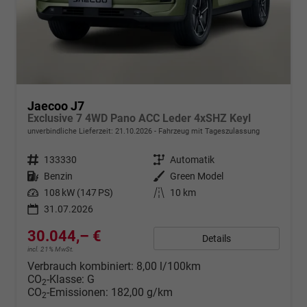
Jaecoo J7
Exclusive 7 4WD Pano ACC Leder 4xSHZ Keyl
unverbindliche Lieferzeit:
21.10.2026
Fahrzeug mit Tageszulassung
Fahrzeugnr.
133330
Getriebe
Automatik
Kraftstoff
Benzin
Außenfarbe
Green Model
Leistung
108 kW (147 PS)
Kilometerstand
10 km
31.07.2026
30.044,– €
Details
incl. 21% MwSt.
Verbrauch kombiniert:
8,00 l/100km
CO
-Klasse:
G
2
CO
-Emissionen:
182,00 g/km
2