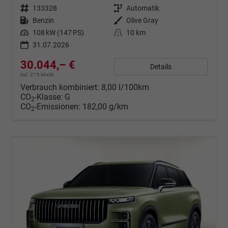
Fahrzeugnr.
133328
Getriebe
Automatik
Kraftstoff
Benzin
Außenfarbe
Olive Gray
Leistung
108 kW (147 PS)
Kilometerstand
10 km
31.07.2026
30.044,– €
Details
incl. 21% MwSt.
Verbrauch kombiniert:
8,00 l/100km
CO
-Klasse:
G
2
CO
-Emissionen:
182,00 g/km
2