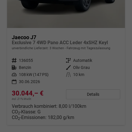
Jaecoo J7
Exclusive 7 4WD Pano ACC Leder 4xSHZ Keyl
unverbindliche Lieferzeit:
3 Wochen
Fahrzeug mit Tageszulassung
Fahrzeugnr.
136055
Getriebe
Automatik
Kraftstoff
Benzin
Außenfarbe
Oliv Grau
Leistung
108 kW (147 PS)
Kilometerstand
10 km
30.06.2026
30.044,– €
Details
incl. 21% MwSt.
Verbrauch kombiniert:
8,00 l/100km
CO
-Klasse:
G
2
CO
-Emissionen:
182,00 g/km
2