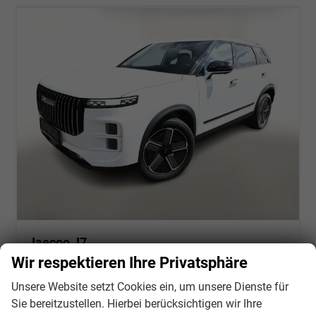
Jaecoo J7
Exclusive 7 4WD Pano ACC Leder 4xSHZ Keyl
Wir respektieren Ihre Privatsphäre
unverbindliche Lieferzeit:
3 Wochen
Fahrzeug mit Tageszulassung
Unsere Website setzt Cookies ein, um unsere Dienste für
Fahrzeugnr.
136060
Getriebe
Automatik
Sie bereitzustellen. Hierbei berücksichtigen wir Ihre
Kraftstoff
Benzin
Außenfarbe
White Khaki