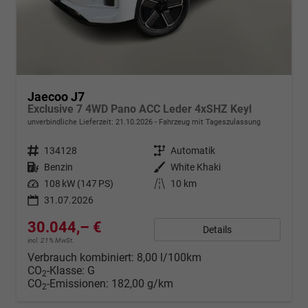
Jaecoo J7
Exclusive 7 4WD Pano ACC Leder 4xSHZ Keyl
unverbindliche Lieferzeit:
21.10.2026
Fahrzeug mit Tageszulassung
Fahrzeugnr.
134128
Getriebe
Automatik
Kraftstoff
Benzin
Außenfarbe
White Khaki
Leistung
108 kW (147 PS)
Kilometerstand
10 km
31.07.2026
30.044,– €
Details
incl. 21% MwSt.
Verbrauch kombiniert:
8,00 l/100km
CO
-Klasse:
G
2
CO
-Emissionen:
182,00 g/km
2