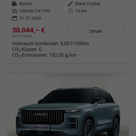
Kraftstoff
Benzin
Außenfarbe
Black Crystal
Leistung
108 kW (147 PS)
Kilometerstand
10 km
31.07.2026
30.044,– €
Details
incl. 21% MwSt.
Verbrauch kombiniert:
8,00 l/100km
CO
-Klasse:
G
2
CO
-Emissionen:
182,00 g/km
2