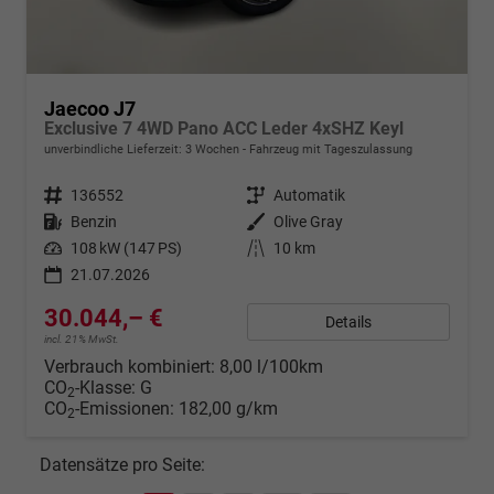
Jaecoo J7
Exclusive 7 4WD Pano ACC Leder 4xSHZ Keyl
unverbindliche Lieferzeit:
3 Wochen
Fahrzeug mit Tageszulassung
Fahrzeugnr.
136552
Getriebe
Automatik
Kraftstoff
Benzin
Außenfarbe
Olive Gray
Leistung
108 kW (147 PS)
Kilometerstand
10 km
21.07.2026
30.044,– €
Details
incl. 21% MwSt.
Verbrauch kombiniert:
8,00 l/100km
CO
-Klasse:
G
2
CO
-Emissionen:
182,00 g/km
2
Datensätze pro Seite: