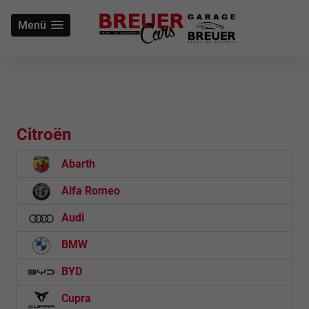
Menü
Citroën
Abarth
Alfa Romeo
Audi
BMW
BYD
Cupra