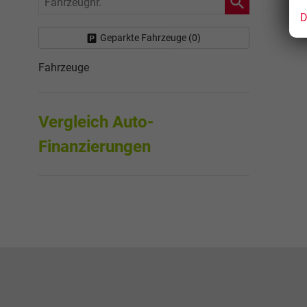
D
Geparkte Fahrzeuge (
0
)
Fahrzeuge
Vergleich Auto-
Finanzierungen