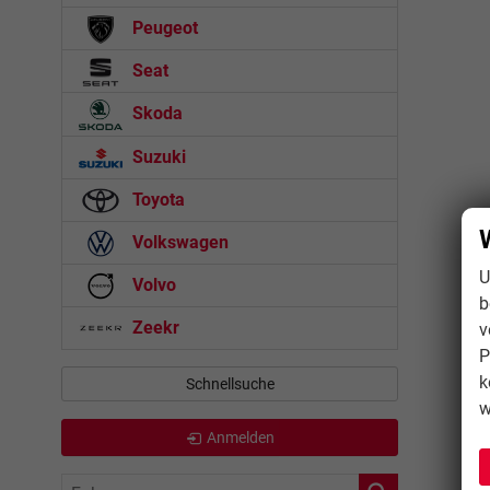
Peugeot
Seat
Skoda
Suzuki
Toyota
Volkswagen
U
Volvo
b
Zeekr
v
P
k
Schnellsuche
w
Anmelden
Fahrzeugnr.