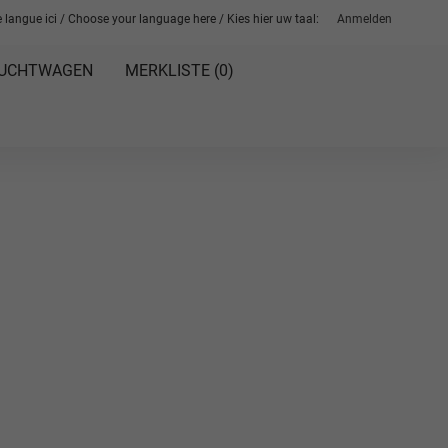
 langue ici / Choose your language here / Kies hier uw taal:
Anmelden
UCHTWAGEN
MERKLISTE (
0
)