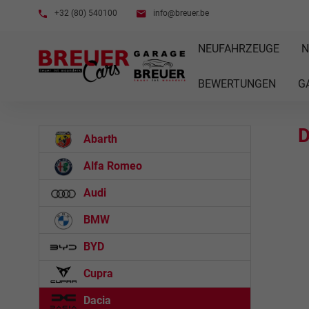
+32 (80) 540100
info@breuer.be
NEUFAHRZEUGE
N
BEWERTUNGEN
G
D
Abarth
Alfa Romeo
Audi
BMW
BYD
Cupra
Dacia