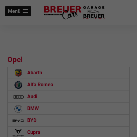
Menü
Opel
Abarth
Alfa Romeo
Audi
BMW
BYD
Cupra