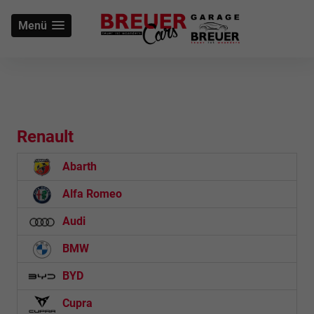
Menü
Renault
Abarth
Alfa Romeo
Audi
BMW
BYD
Cupra