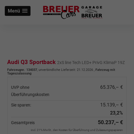
Menü
Audi Q3 Sportback
2xS line Tech LED+ PrivG KlimaP 19Z
Fahrzeugnr.
:
134037
, unverbindliche Lieferzeit:
21.12.2026
,
Fahrzeug mit
Tageszulassung
65.376,– €
UVP ohne
Überführungskosten
15.139,– €
Sie sparen:
23,2%
50.237,– €
Gesamtpreis
incl. 21% MwSt., den Kosten für Überführung und Zulassungspapieren