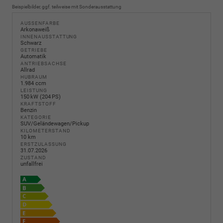
Beispielbilder, ggf. teilweise mit Sonderausstattung
AUSSENFARBE
Arkonaweiß
INNENAUSSTATTUNG
Schwarz
GETRIEBE
Automatik
ANTRIEBSACHSE
Allrad
HUBRAUM
1.984 ccm
LEISTUNG
150 kW (204 PS)
KRAFTSTOFF
Benzin
KATEGORIE
SUV/Geländewagen/Pickup
KILOMETERSTAND
10 km
ERSTZULASSUNG
31.07.2026
ZUSTAND
unfallfrei