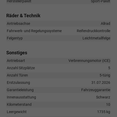
Herstellerpaket
Sport-Paket
Räder & Technik
Antriebsachse
Allrad
Fahrwerk- und Regelungssysteme
Reifendruckkontrolle
Felgentyp
Leichtmetallfelge
Sonstiges
Antriebsart
Verbrennungsmotor (ICE)
Anzahl Sitzplätze
5
Anzahl Türen
5-türig
Erstzulassung
31.07.2026
Garantieleistung
Fahrzeuggarantie
Innenausstattung
Schwarz
Kilometerstand
10
Leergewicht
1735 kg