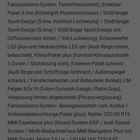
Fahrassistenz-System: Fernlichtassistent), Exterieur-
Paket S line (Kühlergrill Phantomschwarz / Stoßfänger
Sport-Design (S-line, Kontrast-Lackierung) / Stoßfänger
Sport-Design (S-line) / Stoßfänger Sport-Design mit
Diffusoreinsatz hinten / Voll-Lackierung), Scheinwerfer
LED plus und Heckleuchten LED pro (Audi Ringe hinten,
beleuchtet), Klima-Paket plus (Komfort-Klimaautomatik
3-Zonen / Sitzheizung vorn), Exterieur-Paket schwarz
(Audi Ringe und Schriftzüge Anthrazit / Außenspiegel
schwarz / Fensterzierleisten und Anbauteile dunkel), LM-
Felgen 8,5x19 (5-Arm-Dynamik-Design, Platin-Grau),
Verglasung hinten abgedunkelt (Privacyverglasung),
Fahrassistenz-System: Abbiegeassistent vorn, Kontur /
Ambientebeleuchtungs-Paket (plus), Reifen 255/45 R19,
MMI Experience plus (Sound-System DSP / Audi Sound-
System / Multi-Media-Interface MMI Navigation Plus mit
MMI Touch), Motor 2,0 Ltr. - 150 kW 16V TFSI KAT