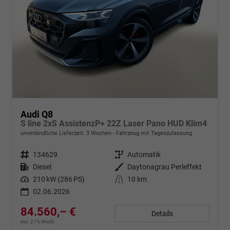
Audi Q8
S line 2xS AssistenzP+ 22Z Laser Pano HUD Klim4
unverbindliche Lieferzeit:
3 Wochen
Fahrzeug mit Tageszulassung
Fahrzeugnr.
134629
Getriebe
Automatik
Kraftstoff
Diesel
Außenfarbe
Daytonagrau Perleffekt
Leistung
210 kW (286 PS)
Kilometerstand
10 km
02.06.2026
84.560,– €
Details
incl. 21% MwSt.