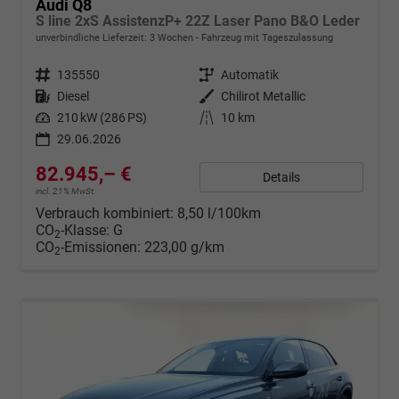
Audi Q8
S line 2xS AssistenzP+ 22Z Laser Pano B&O Leder
unverbindliche Lieferzeit:
3 Wochen
Fahrzeug mit Tageszulassung
Fahrzeugnr.
135550
Getriebe
Automatik
Kraftstoff
Diesel
Außenfarbe
Chilirot Metallic
Leistung
210 kW (286 PS)
Kilometerstand
10 km
29.06.2026
82.945,– €
Details
incl. 21% MwSt.
Verbrauch kombiniert:
8,50 l/100km
CO
-Klasse:
G
2
CO
-Emissionen:
223,00 g/km
2