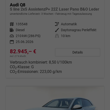
Audi Q8
S line 2xS AssistenzP+ 22Z Laser Pano B&O Leder
unverbindliche Lieferzeit:
3 Wochen
Fahrzeug mit Tageszulassung
Fahrzeugnr.
135548
Getriebe
Automatik
Kraftstoff
Diesel
Außenfarbe
Daytonagrau Perleffekt
Leistung
210 kW (286 PS)
Kilometerstand
10 km
25.06.2026
82.945,– €
Details
incl. 21% MwSt.
Verbrauch kombiniert:
8,50 l/100km
CO
-Klasse:
G
2
CO
-Emissionen:
223,00 g/km
2