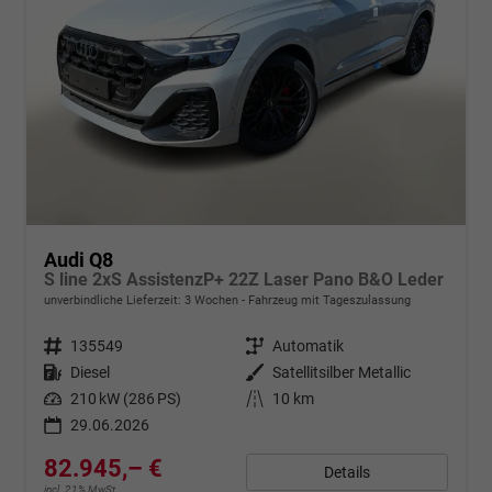
Audi Q8
S line 2xS AssistenzP+ 22Z Laser Pano B&O Leder
unverbindliche Lieferzeit:
3 Wochen
Fahrzeug mit Tageszulassung
Fahrzeugnr.
135549
Getriebe
Automatik
Kraftstoff
Diesel
Außenfarbe
Satellitsilber Metallic
Leistung
210 kW (286 PS)
Kilometerstand
10 km
29.06.2026
82.945,– €
Details
incl. 21% MwSt.