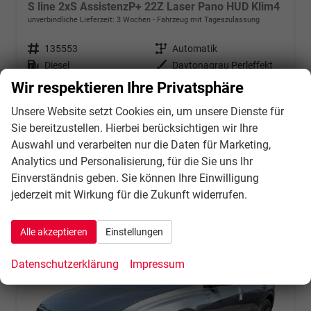
S line 2xS AssistenzP+ 22Z Laser Pano HUD Klim4
unverbindliche Lieferzeit:
3 Wochen
Fahrzeug mit Tageszulassung
Fahrzeugnr.
135553
Getriebe
Automatik
Kraftstoff
Diesel
Außenfarbe
Daytonagrau Perleffekt
Leistung
210 kW (286 PS)
Kilometerstand
10 km
Wir respektieren Ihre Privatsphäre
25.06.2026
Unsere Website setzt Cookies ein, um unsere Dienste für
85.065,– €
Sie bereitzustellen. Hierbei berücksichtigen wir Ihre
Details
incl. 21% MwSt.
Auswahl und verarbeiten nur die Daten für Marketing,
Verbrauch kombiniert:
8,50 l/100km
Analytics und Personalisierung, für die Sie uns Ihr
CO
-Klasse:
G
2
Einverständnis geben. Sie können Ihre Einwilligung
CO
-Emissionen:
223,00 g/km
2
jederzeit mit Wirkung für die Zukunft widerrufen.
Alle akzeptieren
Einstellungen
Datenschutzerklärung
Impressum