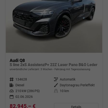
Audi Q8
S line 2xS AssistenzP+ 22Z Laser Pano B&O Leder
unverbindliche Lieferzeit:
3 Wochen
Fahrzeug mit Tageszulassung
Fahrzeugnr.
134628
Getriebe
Automatik
Kraftstoff
Diesel
Außenfarbe
Daytonagrau Perleffekt
Leistung
210 kW (286 PS)
Kilometerstand
10 km
02.06.2026
82.945,– €
Details