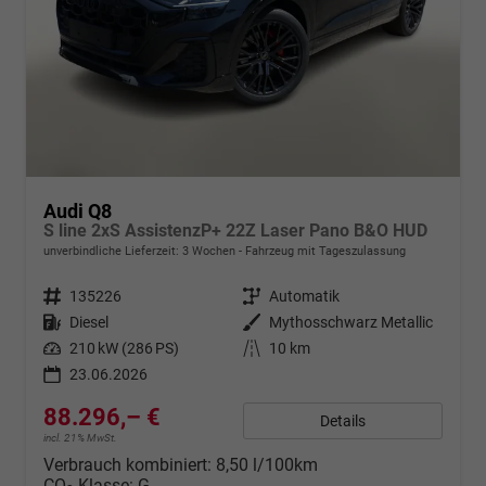
Audi Q8
S line 2xS AssistenzP+ 22Z Laser Pano B&O HUD
unverbindliche Lieferzeit:
3 Wochen
Fahrzeug mit Tageszulassung
Fahrzeugnr.
135226
Getriebe
Automatik
Kraftstoff
Diesel
Außenfarbe
Mythosschwarz Metallic
Leistung
210 kW (286 PS)
Kilometerstand
10 km
23.06.2026
88.296,– €
Details
incl. 21% MwSt.
Verbrauch kombiniert:
8,50 l/100km
CO
-Klasse:
G