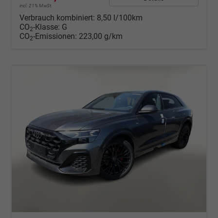
incl. 21% MwSt.
Verbrauch kombiniert:
8,50 l/100km
CO
-Klasse:
G
2
CO
-Emissionen:
223,00 g/km
2