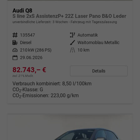
Audi Q8
S line 2xS AssistenzP+ 22Z Laser Pano B&O Leder
unverbindliche Lieferzeit:
3 Wochen
Fahrzeug mit Tageszulassung
Fahrzeugnr.
135547
Getriebe
Automatik
Kraftstoff
Diesel
Außenfarbe
Waitomoblau Metallic
Leistung
210 kW (286 PS)
Kilometerstand
10 km
29.06.2026
82.743,– €
Details
incl. 21% MwSt.
Verbrauch kombiniert:
8,50 l/100km
CO
-Klasse:
G
2
CO
-Emissionen:
223,00 g/km
2