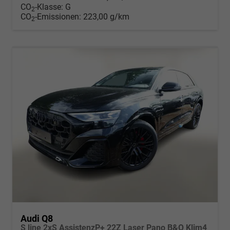
CO
-Klasse:
G
2
CO
-Emissionen:
223,00 g/km
2
Audi Q8
S line 2xS AssistenzP+ 22Z Laser Pano B&O Klim4