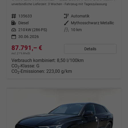
unverbindliche Lieferzeit:
3 Wochen
Fahrzeug mit Tageszulassung
Fahrzeugnr.
135633
Getriebe
Automatik
Kraftstoff
Diesel
Außenfarbe
Mythosschwarz Metallic
Leistung
210 kW (286 PS)
Kilometerstand
10 km
30.06.2026
87.791,– €
Details
incl. 21% MwSt.
Verbrauch kombiniert:
8,50 l/100km
CO
-Klasse:
G
2
CO
-Emissionen:
223,00 g/km
2