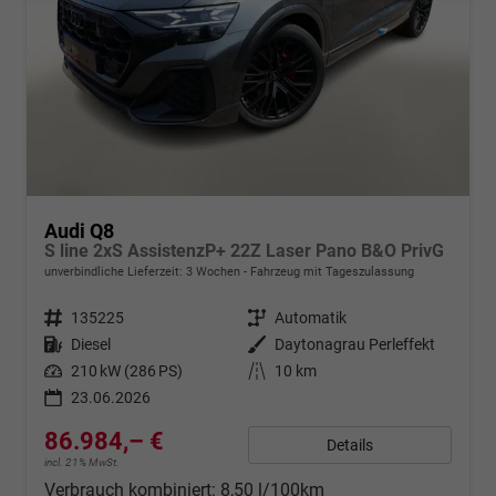
Audi Q8
S line 2xS AssistenzP+ 22Z Laser Pano B&O PrivG
unverbindliche Lieferzeit:
3 Wochen
Fahrzeug mit Tageszulassung
Fahrzeugnr.
135225
Getriebe
Automatik
Kraftstoff
Diesel
Außenfarbe
Daytonagrau Perleffekt
Leistung
210 kW (286 PS)
Kilometerstand
10 km
23.06.2026
86.984,– €
Details
incl. 21% MwSt.
Verbrauch kombiniert:
8,50 l/100km