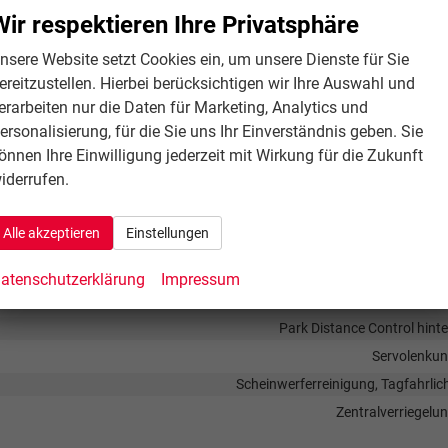
Wir respektieren Ihre Privatsphäre
nsere Website setzt Cookies ein, um unsere Dienste für Sie
Sprachsteueru
ereitzustellen. Hierbei berücksichtigen wir Ihre Auswahl und
ittstelle USB, Digitalradio DAB, Android Auto, Apple CarPlay, Touchscre
erarbeiten nur die Daten für Marketing, Analytics und
vorhand
ersonalisierung, für die Sie uns Ihr Einverständnis geben. Sie
Freisprecheinrichtung, Bluetoo
önnen Ihre Einwilligung jederzeit mit Wirkung für die Zukunft
iderrufen.
Alle akzeptieren
Einstellungen
Fenster-/Kopfairbags Vorne, Beifahrerairb
atenschutzerklärung
Impressum
 (City-Safety), Berganfahrassistent, Spurhalteassistent,
trufsystem, Geschwindigkeitsbegrenzer
Park Distance Control hint
Servolenku
Scheinwerferreinigung, Tagfahrlic
Zentralverriegelu