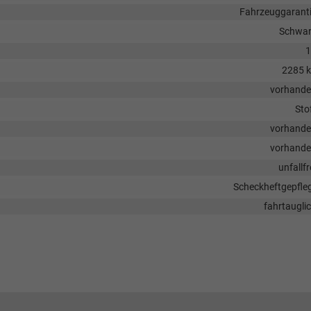
Fahrzeuggarant
Schwa
1
2285 
vorhand
Sto
vorhand
vorhand
unfallfr
Scheckheftgepfle
fahrtaugli