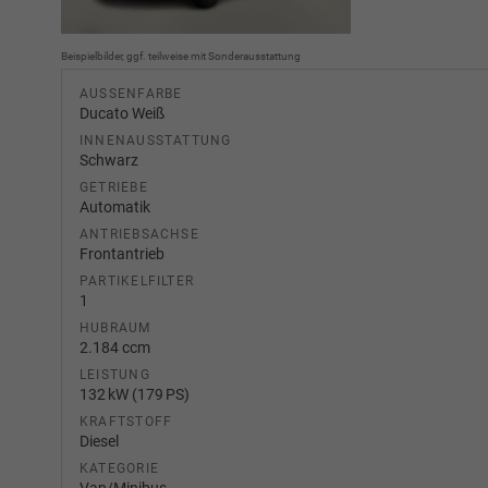
Beispielbilder, ggf. teilweise mit Sonderausstattung
AUSSENFARBE
Ducato Weiß
INNENAUSSTATTUNG
Schwarz
GETRIEBE
Automatik
ANTRIEBSACHSE
Frontantrieb
PARTIKELFILTER
1
HUBRAUM
2.184 ccm
LEISTUNG
132 kW (179 PS)
KRAFTSTOFF
Diesel
KATEGORIE