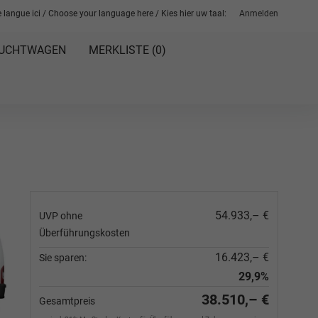
 langue ici / Choose your language here / Kies hier uw taal:
Anmelden
UCHTWAGEN
MERKLISTE (
0
)
54.933,– €
UVP ohne
Überführungskosten
16.423,– €
Sie sparen:
29,9%
38.510,– €
Gesamtpreis