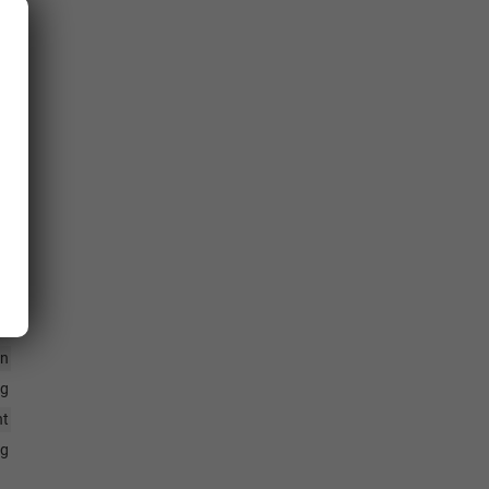
ng
en
en
th
ag
en
ng
ht
ng