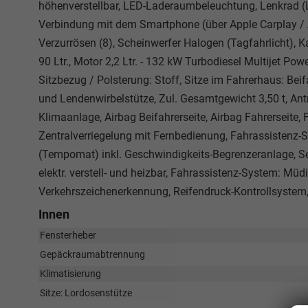
höhenverstellbar, LED-Laderaumbeleuchtung, Lenkrad (Le
Verbindung mit dem Smartphone (über Apple Carplay / A
Verzurrösen (8), Scheinwerfer Halogen (Tagfahrlicht), 
90 Ltr., Motor 2,2 Ltr. - 132 kW Turbodiesel Multijet 
Sitzbezug / Polsterung: Stoff, Sitze im Fahrerhaus: Bei
und Lendenwirbelstütze, Zul. Gesamtgewicht 3,50 t, Antri
Klimaanlage, Airbag Beifahrerseite, Airbag Fahrerseite,
Zentralverriegelung mit Fernbedienung, Fahrassistenz-
(Tempomat) inkl. Geschwindigkeits-Begrenzeranlage, Se
elektr. verstell- und heizbar, Fahrassistenz-System: Müd
Verkehrszeichenerkennung, Reifendruck-Kontrollsystem, 
Innen
Fensterheber
Gepäckraumabtrennung
Klimatisierung
Sitze: Lordosenstütze