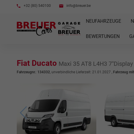
+32 (80) 540100
info@breuer.be
NEUFAHRZEUGE
N
BEWERTUNGEN
G
Fiat Ducato
Maxi 35 AT8 L4H3 7"Displa
Fahrzeugnr.
:
134332
, unverbindliche Lieferzeit:
21.01.2027
,
Fahrzeug mi