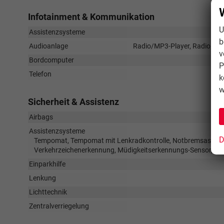
Infotainment & Kommunikation
U
Assistenzsysteme
b
Audioanlage
Radio/MP3-Player, Radio, Schn
v
Bordcomputer
P
Telefon
k
w
Sicherheit & Assistenz
Airbags
Assistenzsysteme
D
Tempomat, Tempomat mit Lenkradkontrolle, Notbremsassistent
Verkehrzeichenerkennung, Müdigkeitserkennungs-Sensor, No
Einparkhilfe
Lenkung
Lichttechnik
Zentralverriegelung