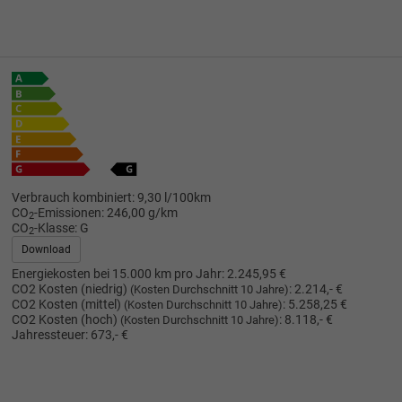
Verbrauch kombiniert:
9,30 l/100km
CO
-Emissionen:
246,00 g/km
2
CO
-Klasse:
G
2
Download
Energiekosten bei 15.000 km pro Jahr:
2.245,95 €
CO2 Kosten (niedrig)
:
2.214,- €
(Kosten Durchschnitt 10 Jahre)
CO2 Kosten (mittel)
:
5.258,25 €
(Kosten Durchschnitt 10 Jahre)
CO2 Kosten (hoch)
:
8.118,- €
(Kosten Durchschnitt 10 Jahre)
Jahressteuer:
673,- €