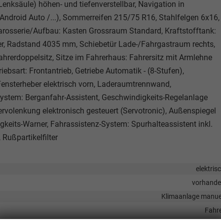
nksäule) höhen- und tiefenverstellbar, Navigation in
ndroid Auto /...), Sommerreifen 215/75 R16, Stahlfelgen 6x16,
Karosserie/Aufbau: Kasten Grossraum Standard, Kraftstofftank:
Power, Radstand 4035 mm, Schiebetür Lade-/Fahrgastraum rechts,
fahrerdoppelsitz, Sitze im Fahrerhaus: Fahrersitz mit Armlehne
ebsart: Frontantrieb, Getriebe Automatik - (8-Stufen),
 Fensterheber elektrisch vorn, Laderaumtrennwand,
System: Berganfahr-Assistent, Geschwindigkeits-Regelanlage
rvolenkung elektronisch gesteuert (Servotronic), Außenspiegel
igkeits-Warner, Fahrassistenz-System: Spurhalteassistent inkl.
Rußpartikelfilter
elektris
vorhand
Klimaanlage manue
Fahr