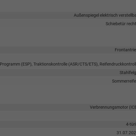
Außenspiegel elektrisch verstellb
Schiebetür rech
Frontantri
s-Programm (ESP), Traktionskontrolle (ASR/CTS/ETS), Reifendruckkontrol
Stahlfel
Sommerreif
Verbrennungsmotor (IC
4-tür
31.07.20