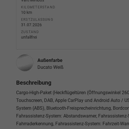
Van/Minibus
KILOMETERSTAND
10 km
ERSTZULASSUNG
31.07.2026
ZUSTAND
unfallfrei
Außenfarbe
Ducato Weiß
Beschreibung
Cargo-High-Paket (Heckflügeltüren (Öffnungswinkel 260
Touchscreen, DAB, Apple CarPlay und Android Auto / US
System (ABS), Bluetooth-Freisprecheinrichtung, Bordcomp
Fahrassistenz-System: Abstandswarner, Fahrassistenz-S
Fahrraderkennung, Fahrassistenz-System: Fahrzeit-War