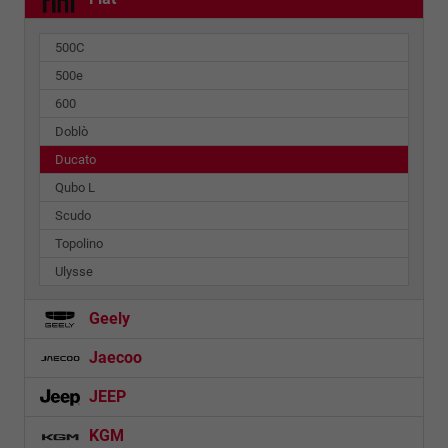
500C
500e
600
Doblò
Ducato
Qubo L
Scudo
Topolino
Ulysse
Geely
Jaecoo
JEEP
KGM