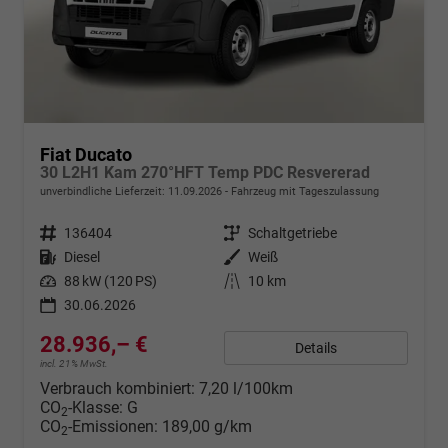
Fiat Ducato
30 L2H1 Kam 270°HFT Temp PDC Resvererad
unverbindliche Lieferzeit:
11.09.2026
Fahrzeug mit Tageszulassung
Fahrzeugnr.
136404
Getriebe
Schaltgetriebe
Kraftstoff
Diesel
Außenfarbe
Weiß
Leistung
88 kW (120 PS)
Kilometerstand
10 km
30.06.2026
28.936,– €
Details
incl. 21% MwSt.
Verbrauch kombiniert:
7,20 l/100km
CO
-Klasse:
G
2
CO
-Emissionen:
189,00 g/km
2