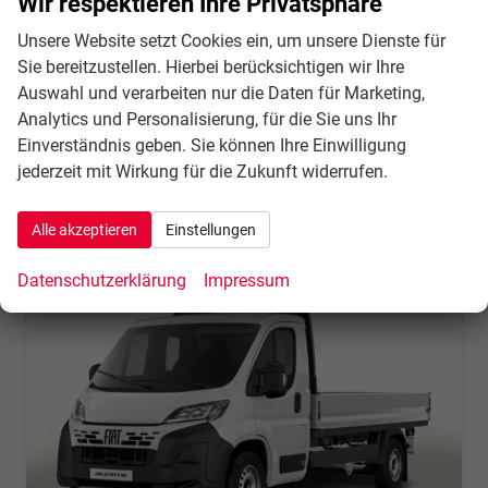
Wir respektieren Ihre Privatsphäre
Leistung
132 kW (179 PS)
Kilometerstand
10 km
Unsere Website setzt Cookies ein, um unsere Dienste für
31.07.2026
Sie bereitzustellen. Hierbei berücksichtigen wir Ihre
37.416,– €
Auswahl und verarbeiten nur die Daten für Marketing,
Details
incl. 21% MwSt.
Analytics und Personalisierung, für die Sie uns Ihr
Verbrauch kombiniert:
8,90 l/100km
Einverständnis geben. Sie können Ihre Einwilligung
CO
-Klasse:
G
2
jederzeit mit Wirkung für die Zukunft widerrufen.
CO
-Emissionen:
234,00 g/km
2
Alle akzeptieren
Einstellungen
Datenschutzerklärung
Impressum