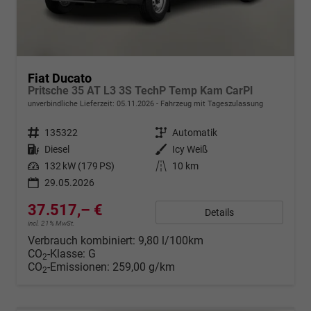
Fiat Ducato
Pritsche 35 AT L3 3S TechP Temp Kam CarPl
unverbindliche Lieferzeit:
05.11.2026
Fahrzeug mit Tageszulassung
Fahrzeugnr.
135322
Getriebe
Automatik
Kraftstoff
Diesel
Außenfarbe
Icy Weiß
Leistung
132 kW (179 PS)
Kilometerstand
10 km
29.05.2026
37.517,– €
Details
incl. 21% MwSt.
Verbrauch kombiniert:
9,80 l/100km
CO
-Klasse:
G
2
CO
-Emissionen:
259,00 g/km
2