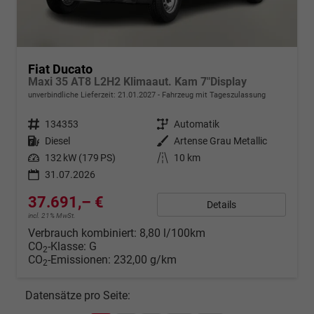
Fiat Ducato
Maxi 35 AT8 L2H2 Klimaaut. Kam 7"Display
unverbindliche Lieferzeit:
21.01.2027
Fahrzeug mit Tageszulassung
Fahrzeugnr.
134353
Getriebe
Automatik
Kraftstoff
Diesel
Außenfarbe
Artense Grau Metallic
Leistung
132 kW (179 PS)
Kilometerstand
10 km
31.07.2026
37.691,– €
Details
incl. 21% MwSt.
Verbrauch kombiniert:
8,80 l/100km
CO
-Klasse:
G
2
CO
-Emissionen:
232,00 g/km
2
Datensätze pro Seite: