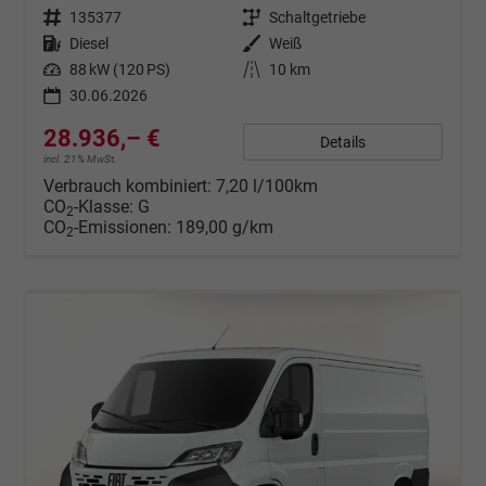
Fahrzeugnr.
135377
Getriebe
Schaltgetriebe
Kraftstoff
Diesel
Außenfarbe
Weiß
Leistung
88 kW (120 PS)
Kilometerstand
10 km
30.06.2026
28.936,– €
Details
incl. 21% MwSt.
Verbrauch kombiniert:
7,20 l/100km
CO
-Klasse:
G
2
CO
-Emissionen:
189,00 g/km
2