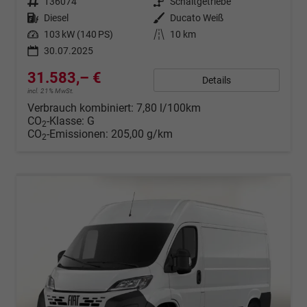
Fahrzeugnr.
136074
Getriebe
Schaltgetriebe
Kraftstoff
Diesel
Außenfarbe
Ducato Weiß
Leistung
103 kW (140 PS)
Kilometerstand
10 km
30.07.2025
31.583,– €
Details
incl. 21% MwSt.
Verbrauch kombiniert:
7,80 l/100km
CO
-Klasse:
G
2
CO
-Emissionen:
205,00 g/km
2