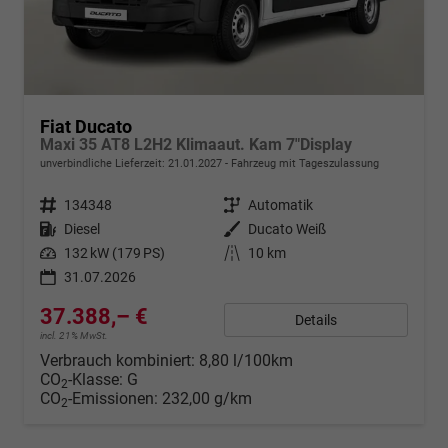
Fiat Ducato
Maxi 35 AT8 L2H2 Klimaaut. Kam 7"Display
unverbindliche Lieferzeit:
21.01.2027
Fahrzeug mit Tageszulassung
Fahrzeugnr.
134348
Getriebe
Automatik
Kraftstoff
Diesel
Außenfarbe
Ducato Weiß
Leistung
132 kW (179 PS)
Kilometerstand
10 km
31.07.2026
37.388,– €
Details
incl. 21% MwSt.
Verbrauch kombiniert:
8,80 l/100km
CO
-Klasse:
G
2
CO
-Emissionen:
232,00 g/km
2