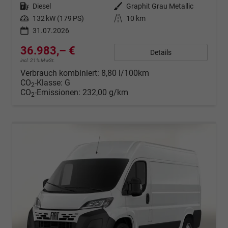
Kraftstoff
Diesel
Außenfarbe
Graphit Grau Metallic
Leistung
132 kW (179 PS)
Kilometerstand
10 km
31.07.2026
36.983,– €
Details
incl. 21% MwSt.
Verbrauch kombiniert:
8,80 l/100km
CO
-Klasse:
G
2
CO
-Emissionen:
232,00 g/km
2