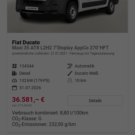
Fiat Ducato
Maxi 35 AT8 L2H2 7"Display AppCo 270°HFT
unverbindliche Lieferzeit:
21.01.2027
Fahrzeug mit Tageszulassung
Fahrzeugnr.
134344
Getriebe
Automatik
Kraftstoff
Diesel
Außenfarbe
Ducato Weiß
Leistung
132 kW (179 PS)
Kilometerstand
10 km
31.07.2026
36.581,– €
Details
incl. 21% MwSt.
Verbrauch kombiniert:
8,80 l/100km
CO
-Klasse:
G
2
CO
-Emissionen:
232,00 g/km
2