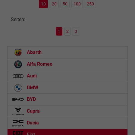
10
20
50
100
250
Seiten:
1
2
3
Abarth
Alfa Romeo
Audi
BMW
BYD
Cupra
Dacia
Fiat