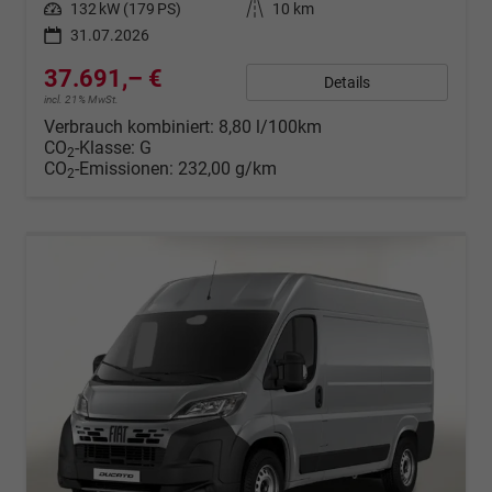
Leistung
132 kW (179 PS)
Kilometerstand
10 km
31.07.2026
37.691,– €
Details
incl. 21% MwSt.
Verbrauch kombiniert:
8,80 l/100km
CO
-Klasse:
G
2
CO
-Emissionen:
232,00 g/km
2