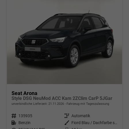
Seat Arona
Style DSG NeuMod ACC Kam 2ZClim CarP 5JGar
unverbindliche Lieferzeit:
21.11.2026
Fahrzeug mit Tageszulassung
Fahrzeugnr.
135935
Getriebe
Automatik
Kraftstoff
Benzin
Außenfarbe
Fiord Blau / Dachfarbe schwarz