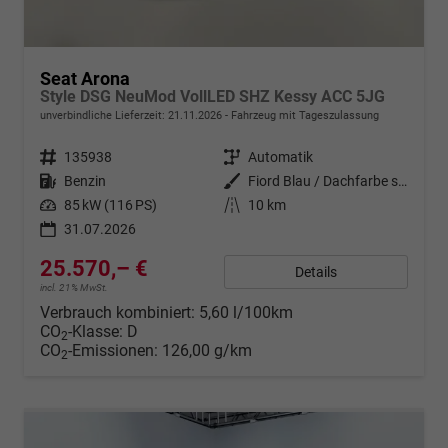
Seat Arona
Style DSG NeuMod VollLED SHZ Kessy ACC 5JG
unverbindliche Lieferzeit:
21.11.2026
Fahrzeug mit Tageszulassung
Fahrzeugnr.
135938
Getriebe
Automatik
Kraftstoff
Benzin
Außenfarbe
Fiord Blau / Dachfarbe schwarz
Leistung
85 kW (116 PS)
Kilometerstand
10 km
31.07.2026
25.570,– €
Details
incl. 21% MwSt.
Verbrauch kombiniert:
5,60 l/100km
CO
-Klasse:
D
2
CO
-Emissionen:
126,00 g/km
2