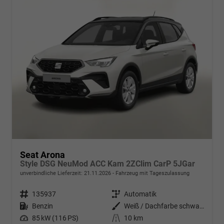
Seat Arona
Style DSG NeuMod ACC Kam 2ZClim CarP 5JGar
unverbindliche Lieferzeit:
21.11.2026
Fahrzeug mit Tageszulassung
Fahrzeugnr.
135937
Getriebe
Automatik
Kraftstoff
Benzin
Außenfarbe
Weiß / Dachfarbe schwarz
Leistung
85 kW (116 PS)
Kilometerstand
10 km