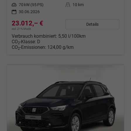
Leistung
70 kW (95 PS)
Kilometerstand
10 km
30.06.2026
23.012,– €
Details
incl. 21% MwSt.
Verbrauch kombiniert:
5,50 l/100km
CO
-Klasse:
D
2
CO
-Emissionen:
124,00 g/km
2