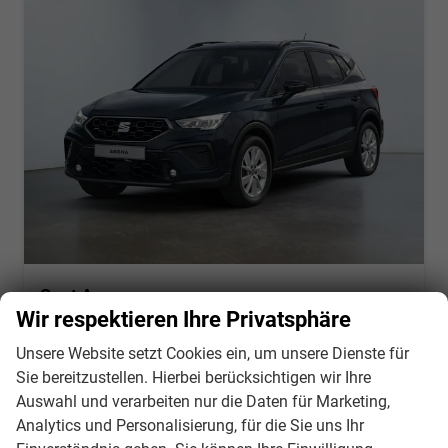
Seat Arona
Style 1.0 TSI 116PS/85kW 6G 2026 *Faceliftet*
Wir respektieren Ihre Privatsphäre
unverbindliche Lieferzeit:
6 Monate
Neuwagen
Unsere Website setzt Cookies ein, um unsere Dienste für
Fahrzeugnr.
130911
Getriebe
Schalt. 6-Gang
Sie bereitzustellen. Hierbei berücksichtigen wir Ihre
Kraftstoff
Benzin
Leistung
85 kW (116 PS)
Auswahl und verarbeiten nur die Daten für Marketing,
Analytics und Personalisierung, für die Sie uns Ihr
25.602,– €
Details