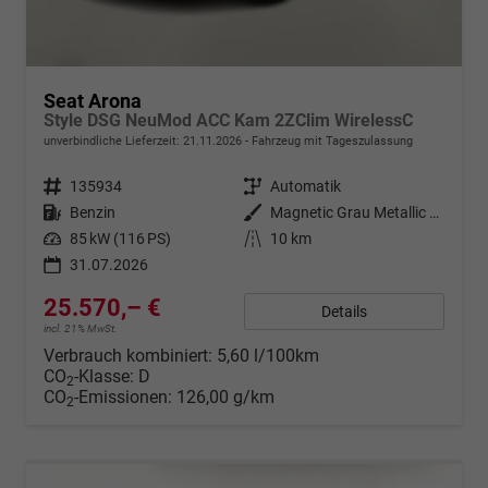
Seat Arona
Style DSG NeuMod ACC Kam 2ZClim WirelessC
unverbindliche Lieferzeit:
21.11.2026
Fahrzeug mit Tageszulassung
Fahrzeugnr.
135934
Getriebe
Automatik
Kraftstoff
Benzin
Außenfarbe
Magnetic Grau Metallic / Dachfa
Leistung
85 kW (116 PS)
Kilometerstand
10 km
31.07.2026
25.570,– €
Details
incl. 21% MwSt.
Verbrauch kombiniert:
5,60 l/100km
CO
-Klasse:
D
2
CO
-Emissionen:
126,00 g/km
2