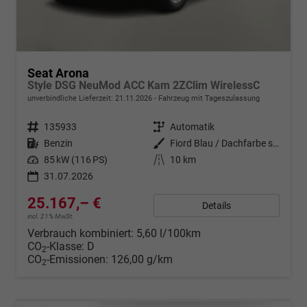
Seat Arona
Style DSG NeuMod ACC Kam 2ZClim WirelessC
unverbindliche Lieferzeit:
21.11.2026
Fahrzeug mit Tageszulassung
Fahrzeugnr.
135933
Getriebe
Automatik
Kraftstoff
Benzin
Außenfarbe
Fiord Blau / Dachfarbe schwarz
Leistung
85 kW (116 PS)
Kilometerstand
10 km
31.07.2026
25.167,– €
Details
incl. 21% MwSt.
Verbrauch kombiniert:
5,60 l/100km
CO
-Klasse:
D
2
CO
-Emissionen:
126,00 g/km
2