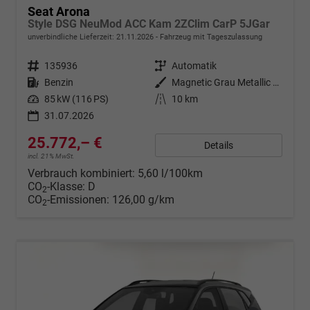
Seat Arona
Style DSG NeuMod ACC Kam 2ZClim CarP 5JGar
unverbindliche Lieferzeit:
21.11.2026
Fahrzeug mit Tageszulassung
Fahrzeugnr.
135936
Getriebe
Automatik
Kraftstoff
Benzin
Außenfarbe
Magnetic Grau Metallic / Dachfar
Leistung
85 kW (116 PS)
Kilometerstand
10 km
31.07.2026
25.772,– €
Details
incl. 21% MwSt.
Verbrauch kombiniert:
5,60 l/100km
CO
-Klasse:
D
2
CO
-Emissionen:
126,00 g/km
2