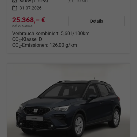
Leistung
85 kW (116 PS)
Kilometerstand
10 km
31.07.2026
25.368,– €
Details
incl. 21% MwSt.
Verbrauch kombiniert:
5,60 l/100km
CO
-Klasse:
D
2
CO
-Emissionen:
126,00 g/km
2