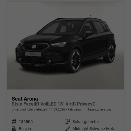
Seat Arona
Style Facelift VollLED 18" VirtC PrivacyG
unverbindliche Lieferzeit:
11.09.2026
Fahrzeug mit Tageszulassung
Fahrzeugnr.
136500
Getriebe
Schaltgetriebe
Kraftstoff
Benzin
Außenfarbe
Midnight Schwarz Metallic