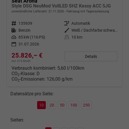
Seat Arona
Style DSG NeuMod VollLED SHZ Kessy ACC 5JG
unverbindliche Lieferzeit:
21.11.2026
Fahrzeug mit Tageszulassung
Fahrzeugnr.
135939
Getriebe
Automatik
Kraftstoff
Benzin
Außenfarbe
Weiß / Dachfarbe schwarz
Leistung
85 kW (116 PS)
Kilometerstand
10 km
31.07.2026
25.826,– €
Details
incl. 21% MwSt.
Verbrauch kombiniert:
5,60 l/100km
CO
-Klasse:
D
2
CO
-Emissionen:
126,00 g/km
2
Datensätze pro Seite:
10
20
50
100
250
Seiten: