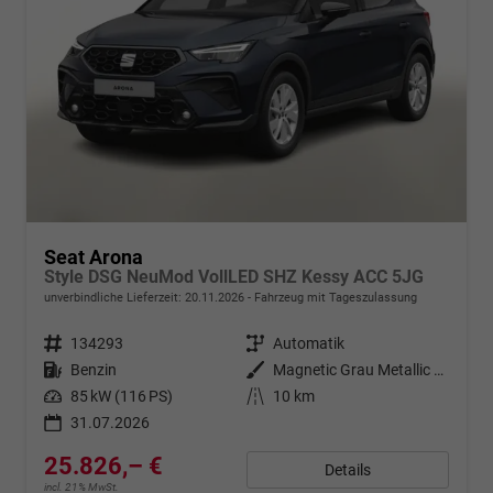
Seat Arona
Style DSG NeuMod VollLED SHZ Kessy ACC 5JG
unverbindliche Lieferzeit:
20.11.2026
Fahrzeug mit Tageszulassung
Fahrzeugnr.
134293
Getriebe
Automatik
Kraftstoff
Benzin
Außenfarbe
Magnetic Grau Metallic / Dachfar
Leistung
85 kW (116 PS)
Kilometerstand
10 km
31.07.2026
25.826,– €
Details
incl. 21% MwSt.