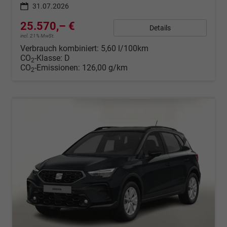
31.07.2026
25.570,– €
Details
incl. 21% MwSt.
Verbrauch kombiniert:
5,60 l/100km
CO
-Klasse:
D
2
CO
-Emissionen:
126,00 g/km
2