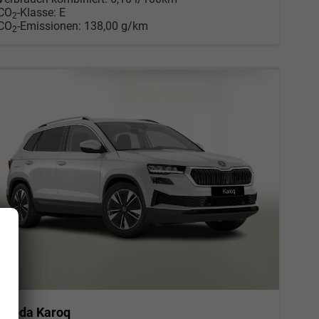
CO
-Klasse:
E
2
CO
-Emissionen:
138,00 g/km
2
Skoda Karoq