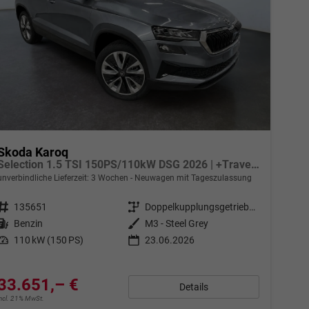
Skoda Karoq
Selection 1.5 TSI 150PS/110kW DSG 2026 | +TravelAssist +RFK & Parksensoren +Var. Gepäckraumboden
unverbindliche Lieferzeit:
3 Wochen
Neuwagen mit Tageszulassung
Fahrzeugnr.
135651
Getriebe
Doppelkupplungsgetriebe (DSG)
Kraftstoff
Benzin
Außenfarbe
M3 - Steel Grey
Leistung
110 kW (150 PS)
23.06.2026
33.651,– €
Details
incl. 21% MwSt.