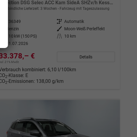
Selection DSG Selec ACC Kam SideA SHZv/h Kessy SunS
unverbindliche Lieferzeit:
3 Wochen
Fahrzeug mit Tageszulassung
Fahrzeugnr.
136349
Getriebe
Automatik
Kraftstoff
Benzin
Außenfarbe
Moon-Weiß Perleffekt
Leistung
110 kW (150 PS)
Kilometerstand
10 km
31.07.2026
33.378,– €
Details
incl. 21% MwSt.
Verbrauch kombiniert:
6,10 l/100km
CO
-Klasse:
E
2
CO
-Emissionen:
138,00 g/km
2