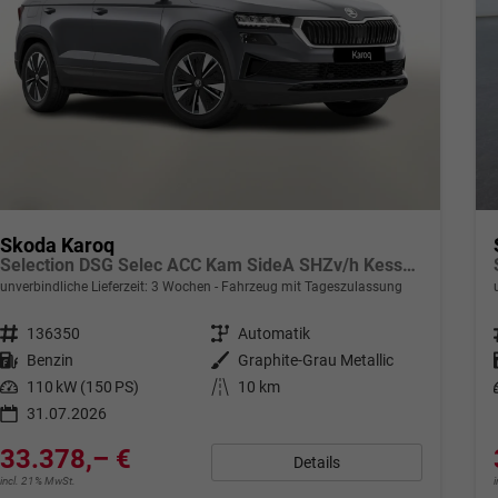
Skoda Karoq
Selection DSG Selec ACC Kam SideA SHZv/h Kessy SunS
unverbindliche Lieferzeit:
3 Wochen
Fahrzeug mit Tageszulassung
Fahrzeugnr.
136350
Getriebe
Automatik
Kraftstoff
Benzin
Außenfarbe
Graphite-Grau Metallic
Leistung
110 kW (150 PS)
Kilometerstand
10 km
31.07.2026
33.378,– €
Details
incl. 21% MwSt.