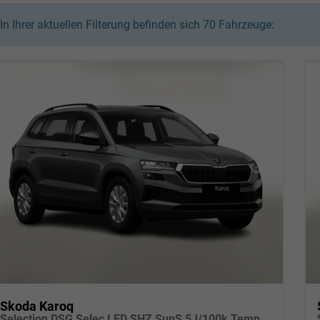
In Ihrer aktuellen Filterung befinden sich
70
Fahrzeuge:
Skoda Karoq
Selection DSG Selec LED SHZ SunS 5J/100k Temp VirtC