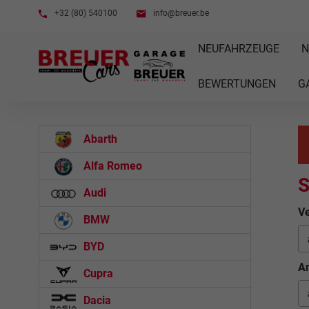
+32 (80) 540100
info@breuer.be
NEUFAHRZEUGE
N
BEWERTUNGEN
G
Abarth
Alfa Romeo
S
Audi
Ve
BMW
BYD
An
Cupra
Dacia