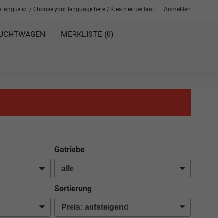
 langue ici / Choose your language here / Kies hier uw taal:
Anmelden
UCHTWAGEN
MERKLISTE (
0
)
Getriebe
Sortierung