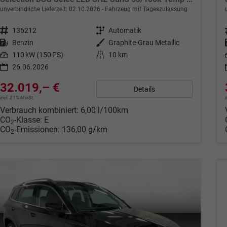
unverbindliche Lieferzeit:
02.10.2026
Fahrzeug mit Tageszulassung
Fahrzeugnr.
136212
Getriebe
Automatik
Kraftstoff
Benzin
Außenfarbe
Graphite-Grau Metallic
Leistung
110 kW (150 PS)
Kilometerstand
10 km
26.06.2026
32.019,– €
Details
incl. 21% MwSt.
Verbrauch kombiniert:
6,00 l/100km
CO
-Klasse:
E
2
CO
-Emissionen:
136,00 g/km
2