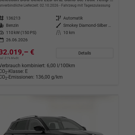
unverbindliche Lieferzeit:
02.10.2026
Fahrzeug mit Tageszulassung
Fahrzeugnr.
136213
Getriebe
Automatik
Kraftstoff
Benzin
Außenfarbe
Smokey Diamond-Silber Metallic
Leistung
110 kW (150 PS)
Kilometerstand
10 km
26.06.2026
32.019,– €
Details
incl. 21% MwSt.
Verbrauch kombiniert:
6,00 l/100km
CO
-Klasse:
E
2
CO
-Emissionen:
136,00 g/km
2