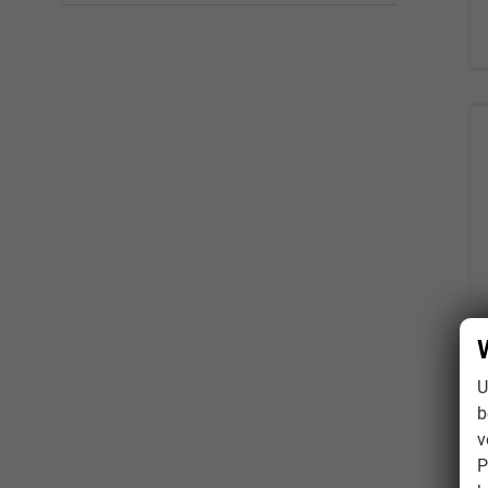
U
b
v
P