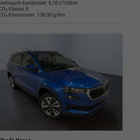
Verbrauch kombiniert:
6,10 l/100km
CO
-Klasse:
E
2
CO
-Emissionen:
138,00 g/km
2