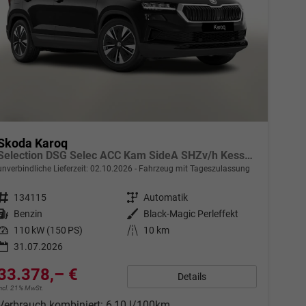
Skoda Karoq
Selection DSG Selec ACC Kam SideA SHZv/h Kessy SunS
unverbindliche Lieferzeit:
02.10.2026
Fahrzeug mit Tageszulassung
Fahrzeugnr.
134115
Getriebe
Automatik
Kraftstoff
Benzin
Außenfarbe
Black-Magic Perleffekt
Leistung
110 kW (150 PS)
Kilometerstand
10 km
31.07.2026
33.378,– €
Details
incl. 21% MwSt.
Verbrauch kombiniert:
6,10 l/100km