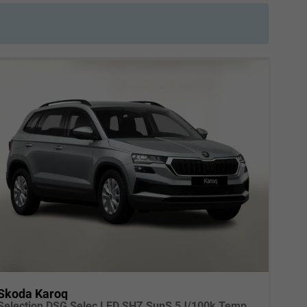
Skoda Karoq
Selection DSG Selec LED SHZ SunS 5J/100k Temp VirtC