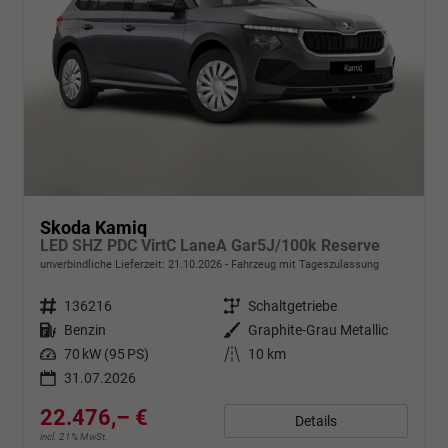
Skoda Kamiq
LED SHZ PDC VirtC LaneA Gar5J/100k Reserve
unverbindliche Lieferzeit:
21.10.2026
Fahrzeug mit Tageszulassung
Fahrzeugnr.
136216
Getriebe
Schaltgetriebe
Kraftstoff
Benzin
Außenfarbe
Graphite-Grau Metallic
Leistung
70 kW (95 PS)
Kilometerstand
10 km
31.07.2026
22.476,– €
Details
incl. 21% MwSt.