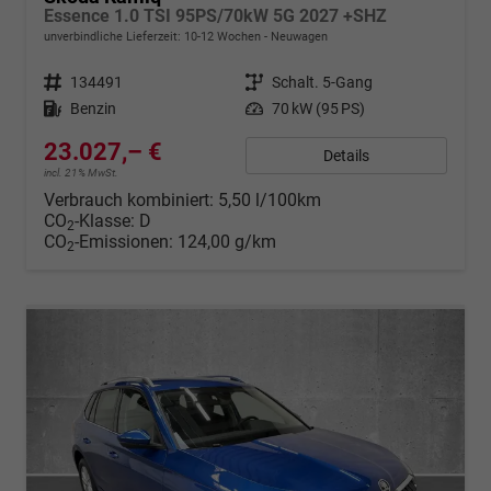
Essence 1.0 TSI 95PS/70kW 5G 2027 +SHZ
unverbindliche Lieferzeit: 10-12 Wochen
Neuwagen
Fahrzeugnr.
134491
Getriebe
Schalt. 5-Gang
Kraftstoff
Benzin
Leistung
70 kW (95 PS)
23.027,– €
Details
incl. 21% MwSt.
Verbrauch kombiniert:
5,50 l/100km
CO
-Klasse:
D
2
CO
-Emissionen:
124,00 g/km
2