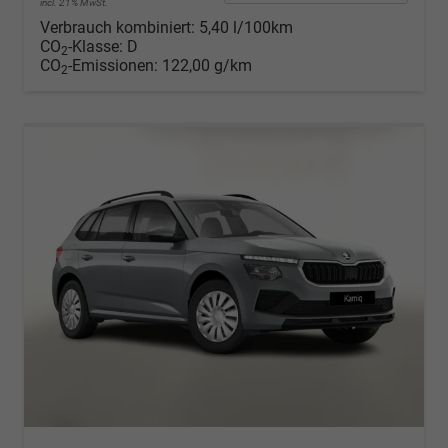
incl. 21% MwSt.
Verbrauch kombiniert:
5,40 l/100km
CO
-Klasse:
D
2
CO
-Emissionen:
122,00 g/km
2