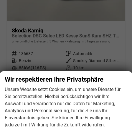
Skoda Kamiq
Selection DSG Selec LED Kessy SunS Kam SHZ Temp PDC
unverbindliche Lieferzeit:
3 Wochen
Fahrzeug mit Tageszulassung
Fahrzeugnr.
136687
Getriebe
Automatik
Kraftstoff
Benzin
Außenfarbe
Smokey Diamond-Silber Metallic /
Leistung
85 kW (116 PS)
Kilometerstand
10 km
12.05.2026
Wir respektieren Ihre Privatsphäre
25.954,– €
Details
Unsere Website setzt Cookies ein, um unsere Dienste für
incl. 21% MwSt.
Sie bereitzustellen. Hierbei berücksichtigen wir Ihre
Verbrauch kombiniert:
5,60 l/100km
Auswahl und verarbeiten nur die Daten für Marketing,
CO
-Klasse:
D
2
Analytics und Personalisierung, für die Sie uns Ihr
CO
-Emissionen:
126,00 g/km
2
Einverständnis geben. Sie können Ihre Einwilligung
jederzeit mit Wirkung für die Zukunft widerrufen.