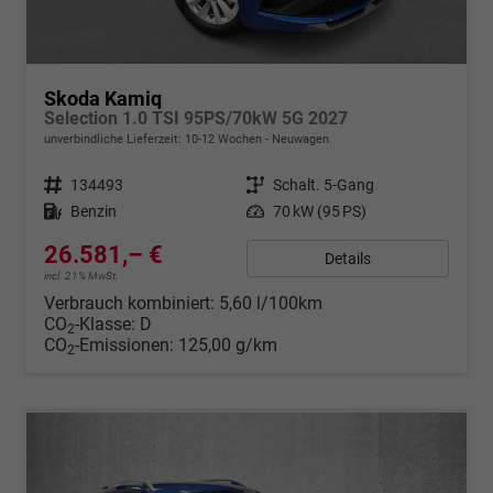
Skoda Kamiq
Selection 1.0 TSI 95PS/70kW 5G 2027
unverbindliche Lieferzeit: 10-12 Wochen
Neuwagen
Fahrzeugnr.
134493
Getriebe
Schalt. 5-Gang
Kraftstoff
Benzin
Leistung
70 kW (95 PS)
26.581,– €
Details
incl. 21% MwSt.
Verbrauch kombiniert:
5,60 l/100km
CO
-Klasse:
D
2
CO
-Emissionen:
125,00 g/km
2