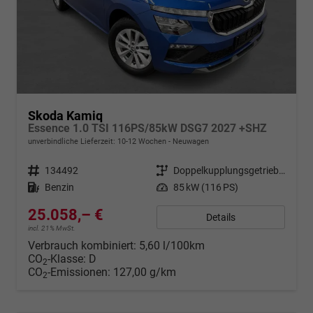
Skoda Kamiq
Essence 1.0 TSI 116PS/85kW DSG7 2027 +SHZ
unverbindliche Lieferzeit: 10-12 Wochen
Neuwagen
Fahrzeugnr.
134492
Getriebe
Doppelkupplungsgetriebe (DSG)
Kraftstoff
Benzin
Leistung
85 kW (116 PS)
25.058,– €
Details
incl. 21% MwSt.
Verbrauch kombiniert:
5,60 l/100km
CO
-Klasse:
D
2
CO
-Emissionen:
127,00 g/km
2