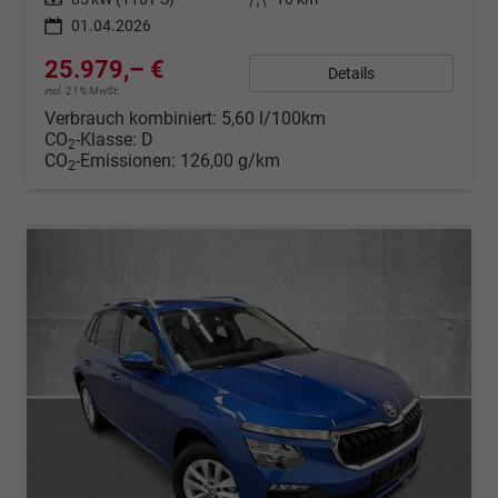
01.04.2026
25.979,– €
Details
incl. 21% MwSt.
Verbrauch kombiniert:
5,60 l/100km
CO
-Klasse:
D
2
CO
-Emissionen:
126,00 g/km
2