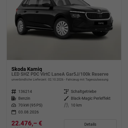
Skoda Kamiq
LED SHZ PDC VirtC LaneA Gar5J/100k Reserve
unverbindliche Lieferzeit:
02.10.2026
Fahrzeug mit Tageszulassung
Fahrzeugnr.
136214
Getriebe
Schaltgetriebe
Kraftstoff
Benzin
Außenfarbe
Black-Magic Perleffekt
Leistung
70 kW (95 PS)
Kilometerstand
10 km
03.08.2026
22.476,– €
Details