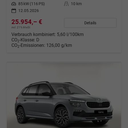
Leistung
85 kW (116 PS)
Kilometerstand
10 km
12.05.2026
25.954,– €
Details
incl. 21% MwSt.
Verbrauch kombiniert:
5,60 l/100km
CO
-Klasse:
D
2
CO
-Emissionen:
126,00 g/km
2