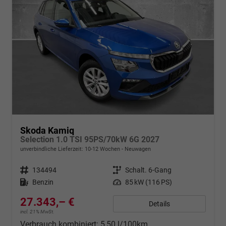
Skoda Kamiq
Selection 1.0 TSI 95PS/70kW 6G 2027
unverbindliche Lieferzeit: 10-12 Wochen
Neuwagen
Fahrzeugnr.
134494
Getriebe
Schalt. 6-Gang
Kraftstoff
Benzin
Leistung
85 kW (116 PS)
27.343,– €
Details
incl. 21% MwSt.
Verbrauch kombiniert:
5,50 l/100km