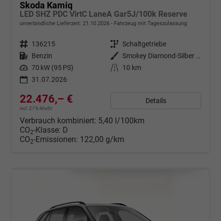
Skoda Kamiq
LED SHZ PDC VirtC LaneA Gar5J/100k Reserve
unverbindliche Lieferzeit:
21.10.2026
Fahrzeug mit Tageszulassung
Fahrzeugnr.
136215
Getriebe
Schaltgetriebe
Kraftstoff
Benzin
Außenfarbe
Smokey Diamond-Silber Metallic
Leistung
70 kW (95 PS)
Kilometerstand
10 km
31.07.2026
22.476,– €
Details
incl. 21% MwSt.
Verbrauch kombiniert:
5,40 l/100km
CO
-Klasse:
D
2
CO
-Emissionen:
122,00 g/km
2