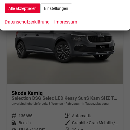
Alle akzeptieren
Einstellungen
Datenschutzerklärung
Impressum
Skoda Kamiq
Selection DSG Selec LED Kessy SunS Kam SHZ Temp PDC
unverbindliche Lieferzeit:
3 Wochen
Fahrzeug mit Tageszulassung
Fahrzeugnr.
136686
Getriebe
Automatik
Kraftstoff
Benzin
Außenfarbe
Graphite-Grau Metallic / Dach in
Leistung
85 kW (116 PS)
Kilometerstand
10 km