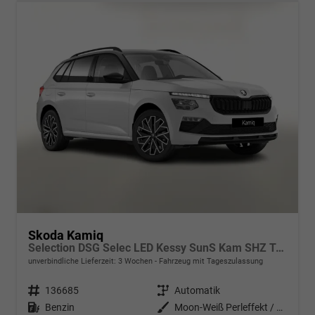
Skoda Kamiq
Selection DSG Selec LED Kessy SunS Kam SHZ Temp PDC
unverbindliche Lieferzeit:
3 Wochen
Fahrzeug mit Tageszulassung
Fahrzeugnr.
136685
Getriebe
Automatik
Kraftstoff
Benzin
Außenfarbe
Moon-Weiß Perleffekt / Dach in B