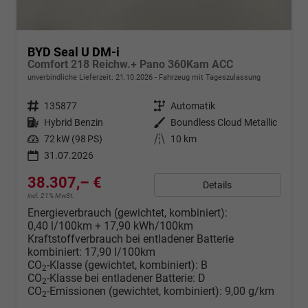
BYD Seal U DM-i
Comfort 218 Reichw.+ Pano 360Kam ACC
unverbindliche Lieferzeit:
21.10.2026
Fahrzeug mit Tageszulassung
Fahrzeugnr.
135877
Getriebe
Automatik
Kraftstoff
Hybrid Benzin
Außenfarbe
Boundless Cloud Metallic
Leistung
72 kW (98 PS)
Kilometerstand
10 km
31.07.2026
38.307,– €
Details
incl. 21% MwSt.
Energieverbrauch (gewichtet, kombiniert):
0,40 l/100km + 17,90 kWh/100km
Kraftstoffverbrauch bei entladener Batterie
kombiniert:
17,90 l/100km
CO
-Klasse (gewichtet, kombiniert):
B
2
CO
-Klasse bei entladener Batterie:
D
2
CO
-Emissionen (gewichtet, kombiniert):
9,00 g/km
2