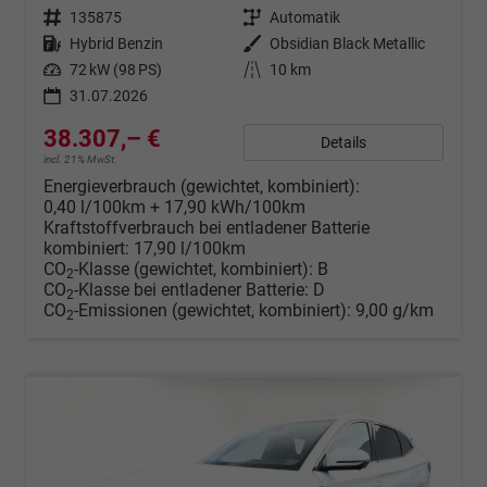
Fahrzeugnr.
135875
Getriebe
Automatik
Kraftstoff
Hybrid Benzin
Außenfarbe
Obsidian Black Metallic
Leistung
72 kW (98 PS)
Kilometerstand
10 km
31.07.2026
38.307,– €
Details
incl. 21% MwSt.
Energieverbrauch (gewichtet, kombiniert):
0,40 l/100km + 17,90 kWh/100km
Kraftstoffverbrauch bei entladener Batterie
kombiniert:
17,90 l/100km
CO
-Klasse (gewichtet, kombiniert):
B
2
CO
-Klasse bei entladener Batterie:
D
2
CO
-Emissionen (gewichtet, kombiniert):
9,00 g/km
2