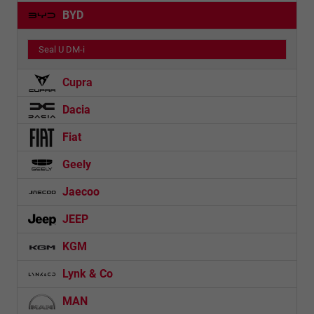
BYD
Seal U DM-i
Cupra
Dacia
Fiat
Geely
Jaecoo
JEEP
KGM
Lynk & Co
MAN