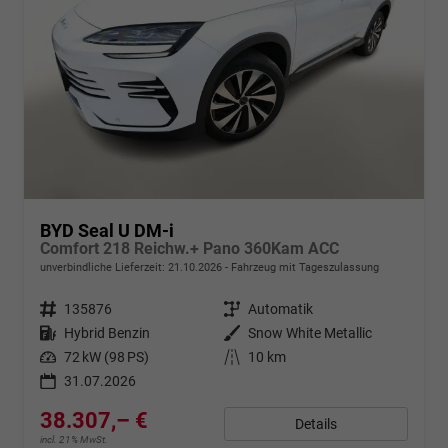
BYD Seal U DM-i
Comfort 218 Reichw.+ Pano 360Kam ACC
unverbindliche Lieferzeit:
21.10.2026
Fahrzeug mit Tageszulassung
Fahrzeugnr.
135876
Getriebe
Automatik
Kraftstoff
Hybrid Benzin
Außenfarbe
Snow White Metallic
Leistung
72 kW (98 PS)
Kilometerstand
10 km
31.07.2026
38.307,– €
Details
incl. 21% MwSt.