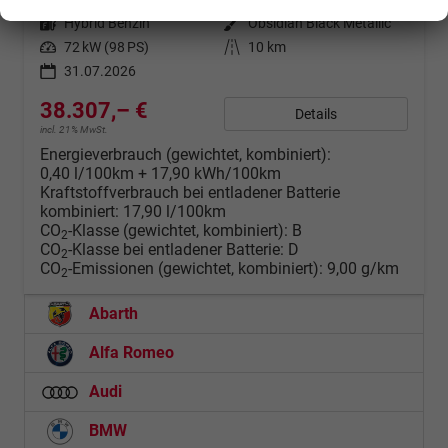
Kraftstoff
Hybrid Benzin
Außenfarbe
Obsidian Black Metallic
Leistung
72 kW (98 PS)
Kilometerstand
10 km
31.07.2026
38.307,– €
Details
incl. 21% MwSt.
Energieverbrauch (gewichtet, kombiniert):
0,40 l/100km + 17,90 kWh/100km
Kraftstoffverbrauch bei entladener Batterie
kombiniert:
17,90 l/100km
CO
-Klasse (gewichtet, kombiniert):
B
2
CO
-Klasse bei entladener Batterie:
D
2
CO
-Emissionen (gewichtet, kombiniert):
9,00 g/km
2
Abarth
Alfa Romeo
Audi
BMW