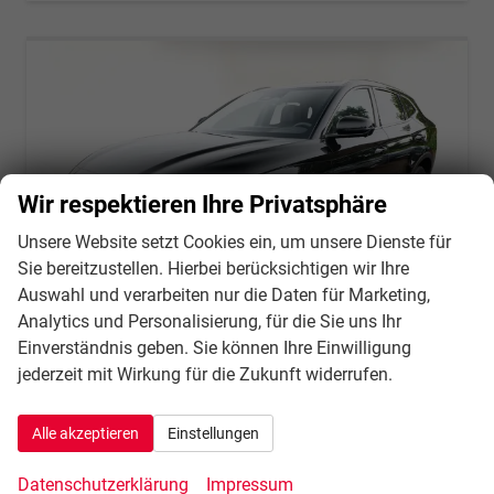
Wir respektieren Ihre Privatsphäre
Unsere Website setzt Cookies ein, um unsere Dienste für
Sie bereitzustellen. Hierbei berücksichtigen wir Ihre
Auswahl und verarbeiten nur die Daten für Marketing,
Analytics und Personalisierung, für die Sie uns Ihr
Einverständnis geben. Sie können Ihre Einwilligung
jederzeit mit Wirkung für die Zukunft widerrufen.
BYD Seal U DM-i
Comfort 218 Reichw.+ Pano 360Kam ACC
Alle akzeptieren
Einstellungen
unverbindliche Lieferzeit:
21.10.2026
Fahrzeug mit Tageszulassung
Datenschutzerklärung
Impressum
Fahrzeugnr.
136101
Getriebe
Automatik