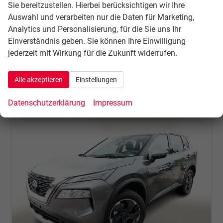
Sie bereitzustellen. Hierbei berücksichtigen wir Ihre
Leistung
120 kW (163 PS)
Kilometerstand
10 km
Auswahl und verarbeiten nur die Daten für Marketing,
09.04.2026
Analytics und Personalisierung, für die Sie uns Ihr
32.136,– €
Einverständnis geben. Sie können Ihre Einwilligung
Details
jederzeit mit Wirkung für die Zukunft widerrufen.
incl. 21% MwSt.
Verbrauch kombiniert:
7,00 l/100km
CO
-Klasse:
F
2
Alle akzeptieren
Einstellungen
CO
-Emissionen:
158,00 g/km
2
Datenschutzerklärung
Impressum