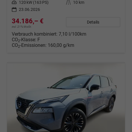
Leistung
120 kW (163 PS)
Kilometerstand
10 km
23.06.2026
34.186,– €
Details
incl. 21% MwSt.
Verbrauch kombiniert:
7,10 l/100km
CO
-Klasse:
F
2
CO
-Emissionen:
160,00 g/km
2