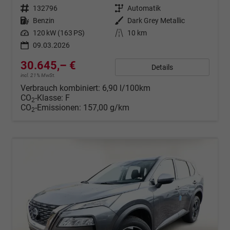
Fahrzeugnr.
132796
Getriebe
Automatik
Kraftstoff
Benzin
Außenfarbe
Dark Grey Metallic
Leistung
120 kW (163 PS)
Kilometerstand
10 km
09.03.2026
30.645,– €
Details
incl. 21% MwSt.
Verbrauch kombiniert:
6,90 l/100km
CO
-Klasse:
F
2
CO
-Emissionen:
157,00 g/km
2