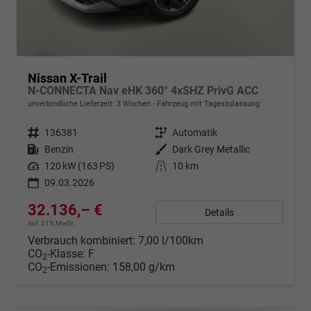
Nissan X-Trail
N-CONNECTA Nav eHK 360° 4xSHZ PrivG ACC
unverbindliche Lieferzeit:
3 Wochen
Fahrzeug mit Tageszulassung
Fahrzeugnr.
136381
Getriebe
Automatik
Kraftstoff
Benzin
Außenfarbe
Dark Grey Metallic
Leistung
120 kW (163 PS)
Kilometerstand
10 km
09.03.2026
32.136,– €
Details
incl. 21% MwSt.
Verbrauch kombiniert:
7,00 l/100km
CO
-Klasse:
F
2
CO
-Emissionen:
158,00 g/km
2