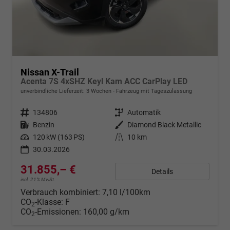
Nissan X-Trail
Acenta 7S 4xSHZ Keyl Kam ACC CarPlay LED
unverbindliche Lieferzeit:
3 Wochen
Fahrzeug mit Tageszulassung
Fahrzeugnr.
134806
Getriebe
Automatik
Kraftstoff
Benzin
Außenfarbe
Diamond Black Metallic
Leistung
120 kW (163 PS)
Kilometerstand
10 km
30.03.2026
31.855,– €
Details
incl. 21% MwSt.
Verbrauch kombiniert:
7,10 l/100km
CO
-Klasse:
F
2
CO
-Emissionen:
160,00 g/km
2