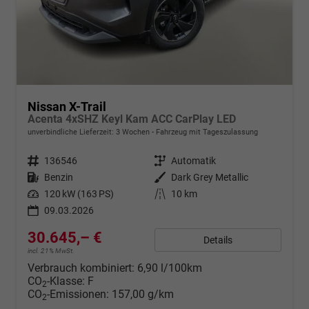
Nissan X-Trail
Acenta 4xSHZ Keyl Kam ACC CarPlay LED
unverbindliche Lieferzeit:
3 Wochen
Fahrzeug mit Tageszulassung
Fahrzeugnr.
136546
Getriebe
Automatik
Kraftstoff
Benzin
Außenfarbe
Dark Grey Metallic
Leistung
120 kW (163 PS)
Kilometerstand
10 km
09.03.2026
30.645,– €
Details
incl. 21% MwSt.
Verbrauch kombiniert:
6,90 l/100km
CO
-Klasse:
F
2
CO
-Emissionen:
157,00 g/km
2