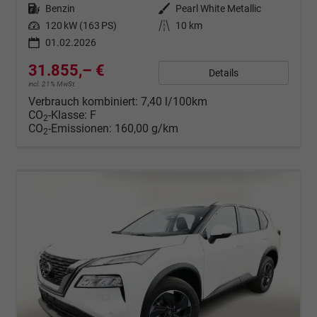
Kraftstoff
Benzin
Außenfarbe
Pearl White Metallic
Leistung
120 kW (163 PS)
Kilometerstand
10 km
01.02.2026
31.855,– €
Details
incl. 21% MwSt.
Verbrauch kombiniert:
7,40 l/100km
CO
-Klasse:
F
2
CO
-Emissionen:
160,00 g/km
2