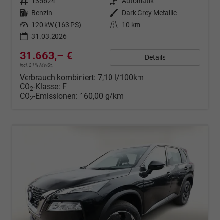
Fahrzeugnr.
135624
Getriebe
Automatik
Kraftstoff
Benzin
Außenfarbe
Dark Grey Metallic
Leistung
120 kW (163 PS)
Kilometerstand
10 km
31.03.2026
31.663,– €
Details
incl. 21% MwSt.
Verbrauch kombiniert:
7,10 l/100km
CO
-Klasse:
F
2
CO
-Emissionen:
160,00 g/km
2