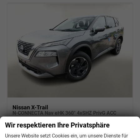
Nissan X-Trail
N-CONNECTA Nav eHK 360° 4xSHZ PrivG ACC
unverbindliche Lieferzeit:
3 Wochen
Fahrzeug mit Tageszulassung
Wir respektieren Ihre Privatsphäre
Fahrzeugnr.
134610
Getriebe
Automatik
Unsere Website setzt Cookies ein, um unsere Dienste für
Kraftstoff
Benzin
Außenfarbe
Dark Grey Metallic