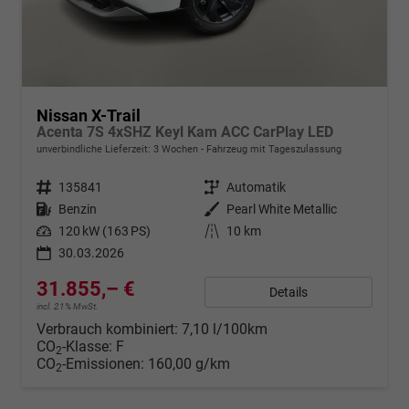
Nissan X-Trail
Acenta 7S 4xSHZ Keyl Kam ACC CarPlay LED
unverbindliche Lieferzeit:
3 Wochen
Fahrzeug mit Tageszulassung
Fahrzeugnr.
135841
Getriebe
Automatik
Kraftstoff
Benzin
Außenfarbe
Pearl White Metallic
Leistung
120 kW (163 PS)
Kilometerstand
10 km
30.03.2026
31.855,– €
Details
incl. 21% MwSt.
Verbrauch kombiniert:
7,10 l/100km
CO
-Klasse:
F
2
CO
-Emissionen:
160,00 g/km
2