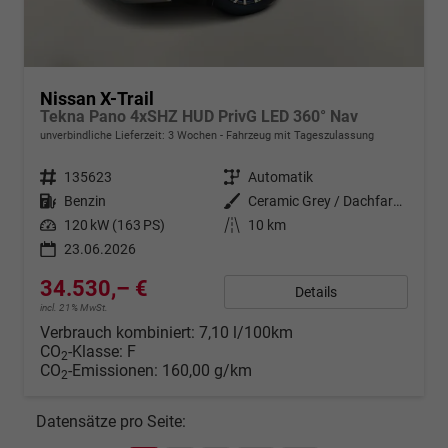
Nissan X-Trail
Tekna Pano 4xSHZ HUD PrivG LED 360° Nav
unverbindliche Lieferzeit:
3 Wochen
Fahrzeug mit Tageszulassung
Fahrzeugnr.
135623
Getriebe
Automatik
Kraftstoff
Benzin
Außenfarbe
Ceramic Grey / Dachfarbe in Schw
Leistung
120 kW (163 PS)
Kilometerstand
10 km
23.06.2026
34.530,– €
Details
incl. 21% MwSt.
Verbrauch kombiniert:
7,10 l/100km
CO
-Klasse:
F
2
CO
-Emissionen:
160,00 g/km
2
Datensätze pro Seite: