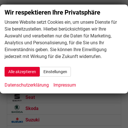
JEEP
Wir respektieren Ihre Privatsphäre
KGM
Unsere Website setzt Cookies ein, um unsere Dienste für
Sie bereitzustellen. Hierbei berücksichtigen wir Ihre
Lynk & Co
Auswahl und verarbeiten nur die Daten für Marketing,
MAN
Analytics und Personalisierung, für die Sie uns Ihr
Einverständnis geben. Sie können Ihre Einwilligung
MG
jederzeit mit Wirkung für die Zukunft widerrufen.
Nissan
Alle akzeptieren
Einstellungen
Omoda
Datenschutzerklärung
Impressum
Peugeot
Seat
Skoda
Suzuki