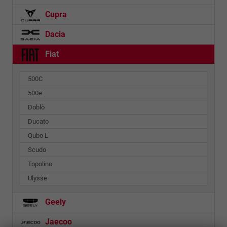
Cupra
Dacia
Fiat
500C
500e
Doblò
Ducato
Qubo L
Scudo
Topolino
Ulysse
Geely
Jaecoo