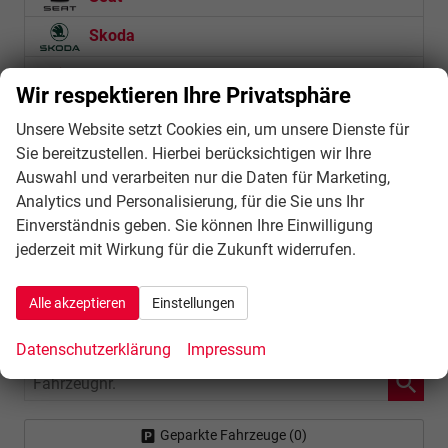
Skoda
Suzuki
Wir respektieren Ihre Privatsphäre
Toyota
Unsere Website setzt Cookies ein, um unsere Dienste für
Volkswagen
Sie bereitzustellen. Hierbei berücksichtigen wir Ihre
Auswahl und verarbeiten nur die Daten für Marketing,
Volvo
Analytics und Personalisierung, für die Sie uns Ihr
Einverständnis geben. Sie können Ihre Einwilligung
Zeekr
jederzeit mit Wirkung für die Zukunft widerrufen.
Schnellsuche
Alle akzeptieren
Einstellungen
Anmelden
Datenschutzerklärung
Impressum
Fahrzeugnr.
Geparkte Fahrzeuge (
0
)