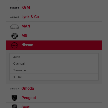
KGM
Lynk & Co
MAN
MG
Nissan
Juke
Qashqai
Townstar
X-Trail
Omoda
Peugeot
Seat