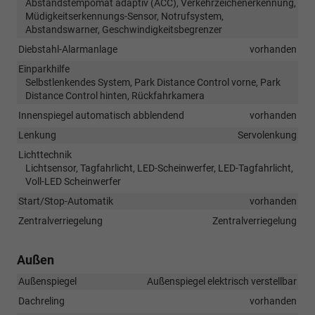
Abstandstempomat adaptiv (ACC), Verkehrzeichenerkennung,
Müdigkeitserkennungs-Sensor, Notrufsystem,
Abstandswarner, Geschwindigkeitsbegrenzer
Diebstahl-Alarmanlage
vorhanden
Einparkhilfe
Selbstlenkendes System, Park Distance Control vorne, Park
Distance Control hinten, Rückfahrkamera
Innenspiegel automatisch abblendend
vorhanden
Lenkung
Servolenkung
Lichttechnik
Lichtsensor, Tagfahrlicht, LED-Scheinwerfer, LED-Tagfahrlicht,
Voll-LED Scheinwerfer
Start/Stop-Automatik
vorhanden
Zentralverriegelung
Zentralverriegelung
Außen
Außenspiegel
Außenspiegel elektrisch verstellbar
Dachreling
vorhanden