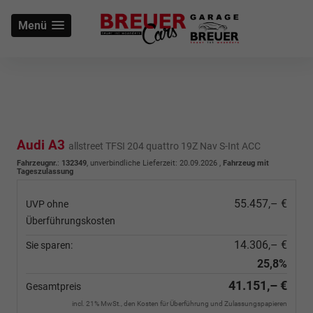
Menü
Audi A3
allstreet TFSI 204 quattro 19Z Nav S-Int ACC
Fahrzeugnr.
:
132349
, unverbindliche Lieferzeit:
20.09.2026
,
Fahrzeug mit
Tageszulassung
55.457,– €
UVP ohne
Überführungskosten
14.306,– €
Sie sparen:
25,8%
41.151,– €
Gesamtpreis
incl. 21% MwSt., den Kosten für Überführung und Zulassungspapieren