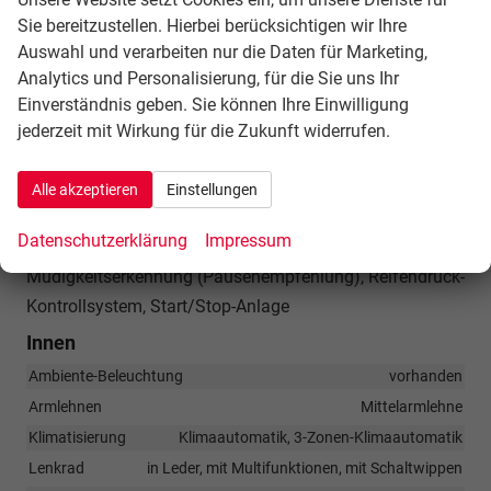
Airbag Beifahrerseite abschaltbar, Airbag
Sie bereitzustellen. Hierbei berücksichtigen wir Ihre
Fahrer-/Beifahrerseite, Isofix-Aufnahmen für Kindersitz,
Auswahl und verarbeiten nur die Daten für Marketing,
Kopf-Airbag-System (Sideguard), Seitenairbag vorn,
Analytics und Personalisierung, für die Sie uns Ihr
Seitenairbag vorn mitte (Interaktionsairbag), Dachreling
Einverständnis geben. Sie können Ihre Einwilligung
schwarz, Fahrassistenz-System:
jederzeit mit Wirkung für die Zukunft widerrufen.
Verkehrszeichenerkennung, Audi connect (Notruf- und
Assistance-System), Servolenkung elektro-mechanisch,
Alle akzeptieren
Einstellungen
Licht- und Regensensor, Tagfahrlicht, Fahrassistenz-
Datenschutzerklärung
Impressum
System: Ausweich-Assistent, Fahrassistenz-System:
Müdigkeitserkennung (Pausenempfehlung), Reifendruck-
Kontrollsystem, Start/Stop-Anlage
Innen
Ambiente-Beleuchtung
vorhanden
Armlehnen
Mittelarmlehne
Klimatisierung
Klimaautomatik, 3-Zonen-Klimaautomatik
Lenkrad
in Leder, mit Multifunktionen, mit Schaltwippen