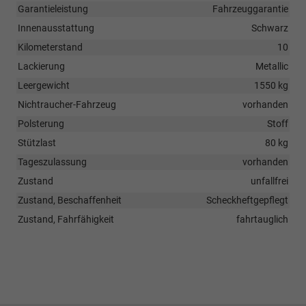
Garantieleistung
Fahrzeuggarantie
Innenausstattung
Schwarz
Kilometerstand
10
Lackierung
Metallic
Leergewicht
1550 kg
Nichtraucher-Fahrzeug
vorhanden
Polsterung
Stoff
Stützlast
80 kg
Tageszulassung
vorhanden
Zustand
unfallfrei
Zustand, Beschaffenheit
Scheckheftgepflegt
Zustand, Fahrfähigkeit
fahrtauglich