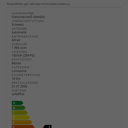
Beispielbilder, ggf. teilweise mit Sonderausstattung
AUSSENFARBE
Gletscherweiß Metallic
INNENAUSSTATTUNG
Schwarz
GETRIEBE
Automatik
ANTRIEBSACHSE
Allrad
HUBRAUM
1.984 ccm
LEISTUNG
150 kW (204 PS)
KRAFTSTOFF
Benzin
KATEGORIE
Limousine
KILOMETERSTAND
10 km
ERSTZULASSUNG
31.07.2026
ZUSTAND
unfallfrei