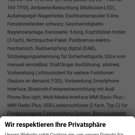
16V TFSI), Ambiente-Beleuchtung (Multicolor-LED),
Außenspiegel Wagenfarbe, Dachkantenspoiler S-line,
Fensterzierleisten schwarz, Geschwindigkeits-
Begrenzeranlage, Karosserie: 5-türig, Kopfstützen hinten
(3-fach), Nichtraucher-Paket, Parkbremse elektro-
mechanisch, Radioempfang digital (DAB),
Sitzbelegungserkennung für Sicherheitsgurte, Sitze vorn
manuell einstellbar, Stoßfänger Ausführung: allstreet,
Vorbereitung Lichtassistent für weitere Funktionen
(feature on demand, FOD), Vorbereitung Smartphone
Interface, Bluetooth-Freisprecheinrichtung mit Audi
Phone Box light, Multi-Media-Interface MMI Basic Plus /
MMI Radio Plus, USB-Ladeanschlüsse (2-fach, Typ C) für
Fondpassagiere, Fahrassistenz-System: Bremsassistent
(Audi pre sense front), Wegfahrsperre (elektronisch),
Wir respektieren Ihre Privatsphäre
Getriebe 7-Gang - Doppelkupplungsgetriebe S-tronic,
Unsere Website setzt Cookies ein, um unsere Dienste für