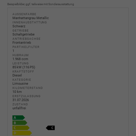
Beispielbilder, ggf. teilweise mit Sonderausstattung
AUSSENFARBE
Manhattangrau Metallic
INNENAUSSTATTUNG
Schwarz
GETRIEBE
Schaltgetriebe
ANTRIEBSACHSE
Frontantrieb
PARTIKELFILTER
1
HUBRAUM
1.968 ccm
LEISTUNG
85 kW (116 PS)
KRAFTSTOFF
Diesel
KATEGORIE
Limousine
KILOMETERSTAND
10 km
ERSTZULASSUNG
31.07.2026
ZUSTAND
unfallfrei