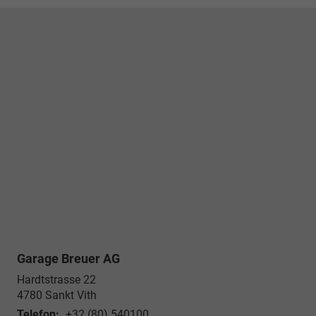
Garage Breuer AG
Hardtstrasse 22
4780
Sankt Vith
Telefon:
+32 (80) 540100