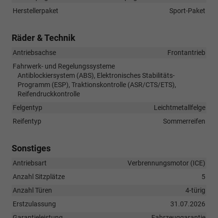
Herstellerpaket
Sport-Paket
Räder & Technik
Antriebsachse
Frontantrieb
Fahrwerk- und Regelungssysteme
Antiblockiersystem (ABS), Elektronisches Stabilitäts-
Programm (ESP), Traktionskontrolle (ASR/CTS/ETS),
Reifendruckkontrolle
Felgentyp
Leichtmetallfelge
Reifentyp
Sommerreifen
Sonstiges
Antriebsart
Verbrennungsmotor (ICE)
Anzahl Sitzplätze
5
Anzahl Türen
4-türig
Erstzulassung
31.07.2026
Garantieleistung
Fahrzeuggarantie