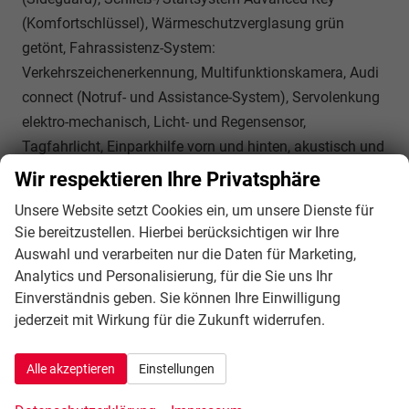
(Komfortschlüssel), Wärmeschutzverglasung grün
getönt, Fahrassistenz-System:
Verkehrszeichenerkennung, Multifunktionskamera, Audi
connect (Notruf- und Assistance-System), Servolenkung
elektro-mechanisch, Licht- und Regensensor,
Tagfahrlicht, Einparkhilfe vorn und hinten, akustisch und
optisch mit selektiver Anzeige (APS Plus), Fahrassistenz-
Wir respektieren Ihre Privatsphäre
System: Ausweich-Assistent, Fahrassistenz-System:
Unsere Website setzt Cookies ein, um unsere Dienste für
Kreuzungs-Assistent, Fahrassistenz-System:
Sie bereitzustellen. Hierbei berücksichtigen wir Ihre
Müdigkeitserkennung (Pausenempfehlung),
Auswahl und verarbeiten nur die Daten für Marketing,
Fahrassistenz-System: Spurverlassenswarnung inkl.
Analytics und Personalisierung, für die Sie uns Ihr
Notfall-Assistent, Reifendruck-Kontrollsystem, Start-Stop-
Einverständnis geben. Sie können Ihre Einwilligung
Knopf, Start/Stop-Anlage
jederzeit mit Wirkung für die Zukunft widerrufen.
Innen
Alle akzeptieren
Einstellungen
Ambiente-Beleuchtung
vorhanden
Armlehnen
Mittelarmlehne