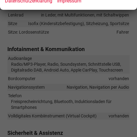
Datenschutzerklärung
Impressum
Klimatisierung
Klimaautomatik, 3-Zonen-Klimaautomatik
Lenkrad
in Leder, mit Multifunktionen, mit Schaltwippen
Sitze
Isofix (Kindersitzbefestigung), Sitzheizung, Sportsitze
Sitze: Lordosenstütze
Fahrer
Infotainment & Kommunikation
Audioanlage
Radio/MP3-Player, Radio, Soundsystem, Schnittstelle USB,
Digitalradio DAB, Android Auto, Apple CarPlay, Touchscreen
Bordcomputer
vorhanden
Navigationssystem
Navigation, Navigation per Audio
Telefon
Freisprecheinrichtung, Bluetooth, Induktionsladen für
Smartphones
Volldigitales Kombiinstrument (Virtual Cockpit)
vorhanden
Sicherheit & Assistenz