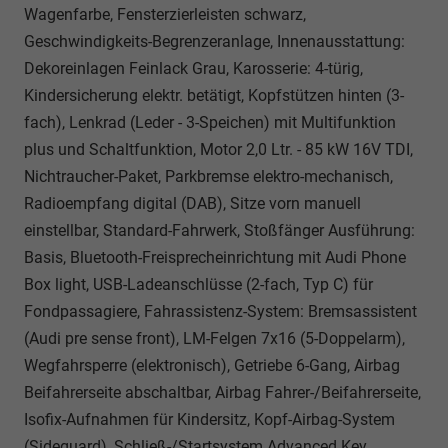
Wagenfarbe, Fensterzierleisten schwarz,
Geschwindigkeits-Begrenzeranlage, Innenausstattung:
Dekoreinlagen Feinlack Grau, Karosserie: 4-türig,
Kindersicherung elektr. betätigt, Kopfstützen hinten (3-
fach), Lenkrad (Leder - 3-Speichen) mit Multifunktion
plus und Schaltfunktion, Motor 2,0 Ltr. - 85 kW 16V TDI,
Nichtraucher-Paket, Parkbremse elektro-mechanisch,
Radioempfang digital (DAB), Sitze vorn manuell
einstellbar, Standard-Fahrwerk, Stoßfänger Ausführung:
Basis, Bluetooth-Freisprecheinrichtung mit Audi Phone
Box light, USB-Ladeanschlüsse (2-fach, Typ C) für
Fondpassagiere, Fahrassistenz-System: Bremsassistent
(Audi pre sense front), LM-Felgen 7x16 (5-Doppelarm),
Wegfahrsperre (elektronisch), Getriebe 6-Gang, Airbag
Beifahrerseite abschaltbar, Airbag Fahrer-/Beifahrerseite,
Isofix-Aufnahmen für Kindersitz, Kopf-Airbag-System
(Sideguard), Schließ-/Startsystem Advanced Key