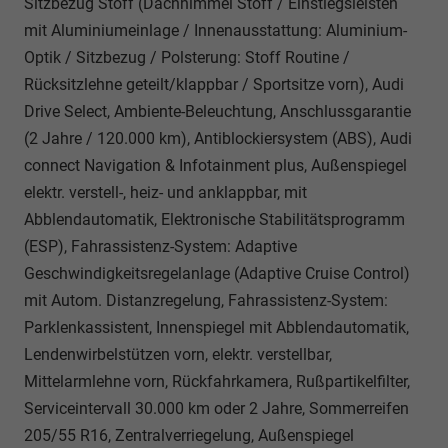
Sitzbezug Stoff (Dachhimmel Stoff / Einstiegsleisten
mit Aluminiumeinlage / Innenausstattung: Aluminium-
Optik / Sitzbezug / Polsterung: Stoff Routine /
Rücksitzlehne geteilt/klappbar / Sportsitze vorn), Audi
Drive Select, Ambiente-Beleuchtung, Anschlussgarantie
(2 Jahre / 120.000 km), Antiblockiersystem (ABS), Audi
connect Navigation & Infotainment plus, Außenspiegel
elektr. verstell-, heiz- und anklappbar, mit
Abblendautomatik, Elektronische Stabilitätsprogramm
(ESP), Fahrassistenz-System: Adaptive
Geschwindigkeitsregelanlage (Adaptive Cruise Control)
mit Autom. Distanzregelung, Fahrassistenz-System:
Parklenkassistent, Innenspiegel mit Abblendautomatik,
Lendenwirbelstützen vorn, elektr. verstellbar,
Mittelarmlehne vorn, Rückfahrkamera, Rußpartikelfilter,
Serviceintervall 30.000 km oder 2 Jahre, Sommerreifen
205/55 R16, Zentralverriegelung, Außenspiegel