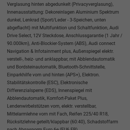
Verglasung hinten abgedunkelt (Privacyverglasung),
Innenausstattung: Dekoreinlagen Aluminium Spektrum
dunkel, Lenkrad (Sport/Leder - 3-Speichen, unten
abgeflacht) mit Multifunktion und Schaltfunktion, Audi
Drive Select, 12V Steckdose, Anschlussgarantie (1 Jahr /
90.000km), Anti-Blockier-System (ABS), Audi connect
Navigation & Infotainment plus, Außenspiegel elektr.
verstell-, heiz- und anklappbar, mit Abblendautomatik
und Bordsteinautomatik, Bluetooth-Schnittstelle,
Einparkhilfe vorn und hinten (APS+), Elektron.
Stabilitätskontrolle (ESC), Elektronische
Differenzialsperre (EDS), Innenspiegel mit
Abblendautomatik, Komfort-Paket Plus,
Lendenwirbelstützen vorn, elektr. verstellbar,
Mittelarmlehne vorn mit Fach, Reifen 225/40 R18,
Rücksitzlehne geteilt/klappbar (60:40), Schadstoffarm
nach Abgasnorm Euro 6e (EU6 EB),