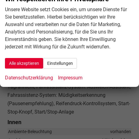
(elektronisch), Getriebe 7-Gang -
Unsere Website setzt Cookies ein, um unsere Dienste für
Doppelkupplungsgetriebe S-tronic, Airbag Beifahrerseite
Sie bereitzustellen. Hierbei berücksichtigen wir Ihre
abschaltbar, Airbag Fahrer-/Beifahrerseite, Isofix-
Auswahl und verarbeiten nur die Daten für Marketing,
Aufnahmen für Kindersitz, Kopf-Airbag-System
Analytics und Personalisierung, für die Sie uns Ihr
(Sideguard), Seitenairbag vorn, Seitenairbag vorn mitte
Einverständnis geben. Sie können Ihre Einwilligung
(Interaktionsairbag), Fahrassistenz-System:
jederzeit mit Wirkung für die Zukunft widerrufen.
Verkehrszeichenerkennung, Audi connect (Notruf- und
Assistance-System), Fahrassistenz-System: Notfall-
Alle akzeptieren
Einstellungen
Assistent mit automatischem Notruf, Servolenkung
Datenschutzerklärung
Impressum
elektro-mechanisch, Licht- und Regensensor,
Tagfahrlicht, Fahrassistenz-System: Ausweich-Assistent,
Fahrassistenz-System: Müdigkeitserkennung
(Pausenempfehlung), Reifendruck-Kontrollsystem, Start-
Stop-Knopf, Start/Stop-Anlage
Innen
Ambiente-Beleuchtung
vorhanden