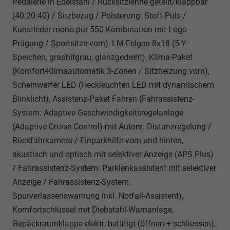
Pedalerie in Edelstahl / Rücksitzlehne geteilt/klappbar
(40:20:40) / Sitzbezug / Polsterung: Stoff Puls /
Kunstleder mono.pur 550 Kombination mit Logo-
Prägung / Sportsitze vorn), LM-Felgen 8x18 (5-Y-
Speichen, graphitgrau, glanzgedreht), Klima-Paket
(Komfort-Klimaautomatik 3-Zonen / Sitzheizung vorn),
Scheinwerfer LED (Heckleuchten LED mit dynamischem
Blinklicht), Assistenz-Paket Fahren (Fahrassistenz-
System: Adaptive Geschwindigkeitsregelanlage
(Adaptive Cruise Control) mit Autom. Distanzregelung /
Rückfahrkamera / Einparkhilfe vorn und hinten,
akustisch und optisch mit selektiver Anzeige (APS Plus)
/ Fahrassistenz-System: Parklenkassistent mit selektiver
Anzeige / Fahrassistenz-System:
Spurverlassenswarnung inkl. Notfall-Assistent),
Komfortschlüssel mit Diebstahl-Warnanlage,
Gepäckraumklappe elektr. betätigt (öffnen + schliessen),