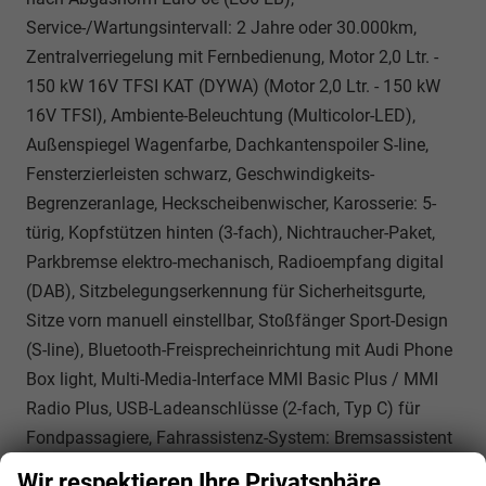
Service-/Wartungsintervall: 2 Jahre oder 30.000km,
Zentralverriegelung mit Fernbedienung, Motor 2,0 Ltr. -
150 kW 16V TFSI KAT (DYWA) (Motor 2,0 Ltr. - 150 kW
16V TFSI), Ambiente-Beleuchtung (Multicolor-LED),
Außenspiegel Wagenfarbe, Dachkantenspoiler S-line,
Fensterzierleisten schwarz, Geschwindigkeits-
Begrenzeranlage, Heckscheibenwischer, Karosserie: 5-
türig, Kopfstützen hinten (3-fach), Nichtraucher-Paket,
Parkbremse elektro-mechanisch, Radioempfang digital
(DAB), Sitzbelegungserkennung für Sicherheitsgurte,
Sitze vorn manuell einstellbar, Stoßfänger Sport-Design
(S-line), Bluetooth-Freisprecheinrichtung mit Audi Phone
Box light, Multi-Media-Interface MMI Basic Plus / MMI
Radio Plus, USB-Ladeanschlüsse (2-fach, Typ C) für
Fondpassagiere, Fahrassistenz-System: Bremsassistent
(Audi pre sense front), Sport-Fahrwerk, Wegfahrsperre
Wir respektieren Ihre Privatsphäre