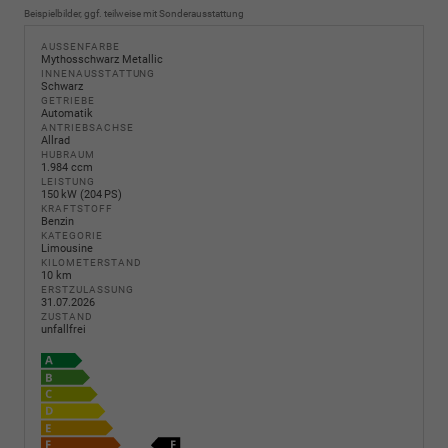
Beispielbilder, ggf. teilweise mit Sonderausstattung
AUSSENFARBE
Mythosschwarz Metallic
INNENAUSSTATTUNG
Schwarz
GETRIEBE
Automatik
ANTRIEBSACHSE
Allrad
HUBRAUM
1.984 ccm
LEISTUNG
150 kW (204 PS)
KRAFTSTOFF
Benzin
KATEGORIE
Limousine
KILOMETERSTAND
10 km
ERSTZULASSUNG
31.07.2026
ZUSTAND
unfallfrei