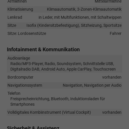
Armlehnen
Mittelarmlehne
Klimatisierung
Klimaautomatik, 3-Zonen-Klimaautomatik
Lenkrad
in Leder, mit Multifunktionen, mit Schaltwippen
Sitze
Isofix (Kindersitzbefestigung), Sitzheizung, Sportsitze
Sitze: Lordosenstütze
Fahrer
Infotainment & Kommunikation
Audioanlage
Radio/MP3-Player, Radio, Soundsystem, Schnittstelle USB,
Digitalradio DAB, Android Auto, Apple CarPlay, Touchscreen
Bordcomputer
vorhanden
Navigationssystem
Navigation, Navigation per Audio
Telefon
Freisprecheinrichtung, Bluetooth, Induktionsladen für
Smartphones
Volldigitales Kombiinstrument (Virtual Cockpit)
vorhanden
Sicherheit & Assistenz