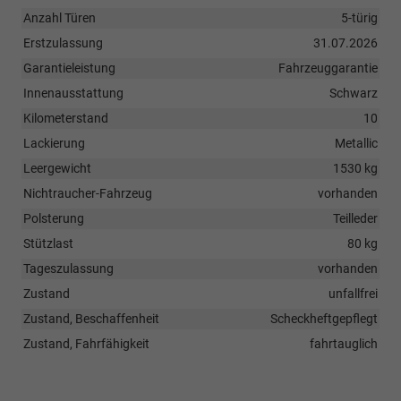
Anzahl Türen
5-türig
Erstzulassung
31.07.2026
Garantieleistung
Fahrzeuggarantie
Innenausstattung
Schwarz
Kilometerstand
10
Lackierung
Metallic
Leergewicht
1530 kg
Nichtraucher-Fahrzeug
vorhanden
Polsterung
Teilleder
Stützlast
80 kg
Tageszulassung
vorhanden
Zustand
unfallfrei
Zustand, Beschaffenheit
Scheckheftgepflegt
Zustand, Fahrfähigkeit
fahrtauglich