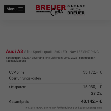
Menü
Audi A3
S line Sportb quatt. 2xS LED+ Nav 18Z SHZ PrivG
Fahrzeugnr.
:
132377
, unverbindliche Lieferzeit:
20.09.2026
,
Fahrzeug mit
Tageszulassung
55.172,– €
UVP ohne
Überführungskosten
15.030,– €
Sie sparen:
27,2%
40.142,– €
Gesamtpreis
incl. 21% MwSt., den Kosten für Überführung und Zulassungspapieren