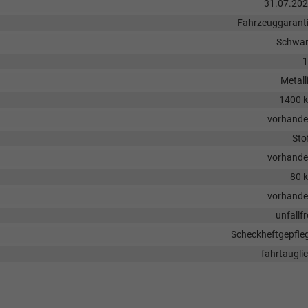
31.07.20
Fahrzeuggarant
Schwa
1
Metall
1400 
vorhand
Sto
vorhand
80 
vorhand
unfallfr
Scheckheftgepfle
fahrtaugli