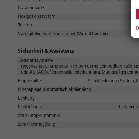
Bordcomputer
Navigationssystem
Telefon
D
Volldigitales Kombiinstrument (Virtual Cockpit)
Sicherheit & Assistenz
Assistenzsysteme
Regensensor, Tempomat, Tempomat mit Lenkradkontrolle, Not
adaptiv (ACC), Verkehrzeichenerkennung, Müdigkeitserkennu
Einparkhilfe
Selbstlenkendes System, P
Innenspiegel automatisch abblendend
Lenkung
Lichttechnik
Lichtsenso
Start/Stop-Automatik
Zentralverriegelung