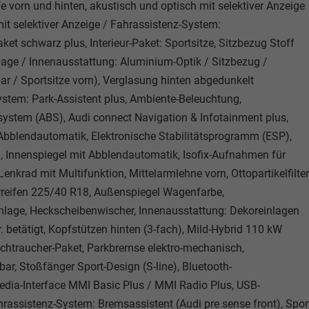
 vorn und hinten, akustisch und optisch mit selektiver Anzeige
it selektiver Anzeige / Fahrassistenz-System:
ket schwarz plus, Interieur-Paket: Sportsitze, Sitzbezug Stoff
lage / Innenausstattung: Aluminium-Optik / Sitzbezug /
bar / Sportsitze vorn), Verglasung hinten abgedunkelt
System: Park-Assistent plus, Ambiente-Beleuchtung,
system (ABS), Audi connect Navigation & Infotainment plus,
it Abblendautomatik, Elektronische Stabilitätsprogramm (ESP),
), Innenspiegel mit Abblendautomatik, Isofix-Aufnahmen für
 Lenkrad mit Multifunktion, Mittelarmlehne vorn, Ottopartikelfilter
rreifen 225/40 R18, Außenspiegel Wagenfarbe,
nlage, Heckscheibenwischer, Innenausstattung: Dekoreinlagen
r. betätigt, Kopfstützen hinten (3-fach), Mild-Hybrid 110 kW
Nichtraucher-Paket, Parkbremse elektro-mechanisch,
ar, Stoßfänger Sport-Design (S-line), Bluetooth-
Media-Interface MMI Basic Plus / MMI Radio Plus, USB-
rassistenz-System: Bremsassistent (Audi pre sense front), Spor