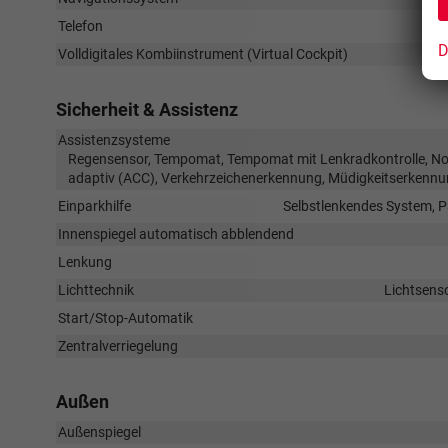
Telefon
D
Volldigitales Kombiinstrument (Virtual Cockpit)
Sicherheit & Assistenz
Assistenzsysteme
Regensensor, Tempomat, Tempomat mit Lenkradkontrolle, Not
adaptiv (ACC), Verkehrzeichenerkennung, Müdigkeitserkennu
Einparkhilfe
Selbstlenkendes System, P
Innenspiegel automatisch abblendend
Lenkung
Lichttechnik
Lichtsenso
Start/Stop-Automatik
Zentralverriegelung
Außen
Außenspiegel