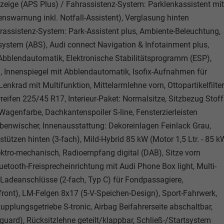
nzeige (APS Plus) / Fahrassistenz-System: Parklenkassistent mit
enswarnung inkl. Notfall-Assistent), Verglasung hinten
hrassistenz-System: Park-Assistent plus, Ambiente-Beleuchtung,
system (ABS), Audi connect Navigation & Infotainment plus,
it Abblendautomatik, Elektronische Stabilitätsprogramm (ESP),
), Innenspiegel mit Abblendautomatik, Isofix-Aufnahmen für
 Lenkrad mit Multifunktion, Mittelarmlehne vorn, Ottopartikelfilter
eifen 225/45 R17, Interieur-Paket: Normalsitze, Sitzbezug Stoff
 Wagenfarbe, Dachkantenspoiler S-line, Fensterzierleisten
benwischer, Innenausstattung: Dekoreinlagen Feinlack Grau,
pfstützen hinten (3-fach), Mild-Hybrid 85 kW (Motor 1,5 Ltr. - 85 k
ektro-mechanisch, Radioempfang digital (DAB), Sitze vorn
luetooth-Freisprecheinrichtung mit Audi Phone Box light, Multi-
Ladeanschlüsse (2-fach, Typ C) für Fondpassagiere,
ront), LM-Felgen 8x17 (5-V-Speichen-Design), Sport-Fahrwerk,
upplungsgetriebe S-tronic, Airbag Beifahrerseite abschaltbar,
guard), Rücksitzlehne geteilt/klappbar, Schließ-/Startsystem