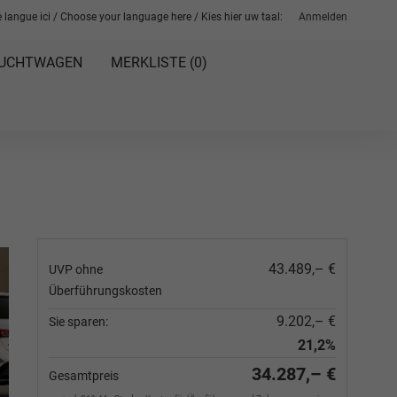
 langue ici / Choose your language here / Kies hier uw taal:
Anmelden
UCHTWAGEN
MERKLISTE (
0
)
43.489,– €
UVP ohne
Überführungskosten
9.202,– €
Sie sparen:
21,2%
34.287,– €
Gesamtpreis