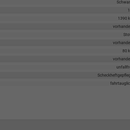
Schwa
1
1390 
vorhand
Sto
vorhand
80 
vorhand
unfallfr
Scheckheftgepfle
fahrtaugli