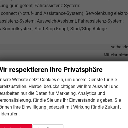
ung grün getönt, Fahrassistenz-System:
connect (Notruf- und Assistance-System), Servolenkung elektro
rassistenz-System: Ausweich-Assistent, Fahrassistenz-System:
Kontrollsystem, Start-Stop-Knopf, Start/Stop-Anlage
vorhand
Mittelarmleh
Klimaautomatik, 3-Zonen-Klimaautomat
Wir respektieren Ihre Privatsphäre
mit Multifunktion
Isofix (Kindersitzbefestigung), Sitzheizu
nsere Website setzt Cookies ein, um unsere Dienste für Sie
ereitzustellen. Hierbei berücksichtigen wir Ihre Auswahl und
Fahr
erarbeiten nur die Daten für Marketing, Analytics und
ersonalisierung, für die Sie uns Ihr Einverständnis geben. Sie
önnen Ihre Einwilligung jederzeit mit Wirkung für die Zukunft
ttstelle USB, Digitalradio DAB, Android Auto, Apple CarPlay, Touchscre
iderrufen.
vorhand
Navigation, Navigation per Aud