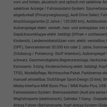
vorn und hinten, akustisch und optisch mit selektiver A
selektiver Anzeige / Fahrassistenz-System: Spurverlass
abgedunkelt (Privacyverglasung), Audi Drive Select, Fa
Anschlussgarantie (2 Jahre / 120.000 km), Antiblockier
Außenspiegel elektr. verstell-, heiz- und anklappbar, m
Gepäckraumklappe elektr. betätigt (öffnen + schliessen
Kindersitz, Lendenwirbelstützen vorn, elektr. verstellbar,
(OPF), Serviceintervall 30.000 km oder 2 Jahre, Sommerr
(Sitzbezug / Polsterung: Stoff Intention), Außenspiegel
schwarz, Geschwindigkeits-Begrenzeranlage, Heckschei
Karosserie: 5-türig, Kindersicherung elektr. betätigt, Ko
TFSI), Modellpflege, Nichtraucher-Paket, Parkbremse el
manuell einstellbar, Stoßfänger Sport-Design (S-line), B
Media-Interface MMI Basic Plus / MMI Radio Plus, USB-
Fahrassistenz-System: Bremsassistent (Audi pre sense f
Wegfahrsperre (elektronisch), Getriebe 7-Gang - Doppelk
Airbag Fahrer-/Beifahrerseite, Kopf-Airbag-System (Side