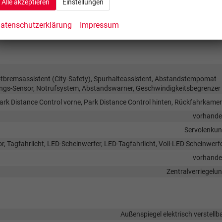
Alle akzeptieren
Einstellungen
Freisprecheinrichtung, Bluetooth, Induktionsladen für Smartphon
atenschutzerklärung
Impressum
vorhand
bremsassistent (City-Safety), Spurhalteassistent, Abstandstempomat
ngs-Sensor, Notrufsystem, Abstandswarner, Geschwindigkeitsbegrenzer
ark Distance Control vorne, Park Distance Control hinten, Rückfahrkame
vorhand
Servolenku
r, Tagfahrlicht, LED-Scheinwerfer, LED-Tagfahrlicht, Voll-LED Scheinwerf
vorhand
Zentralverriegelu
Außenspiegel elektrisch verstellb