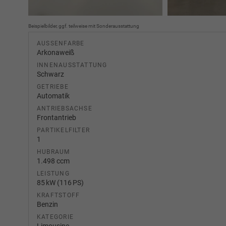
Beispielbilder, ggf. teilweise mit Sonderausstattung
AUSSENFARBE
Arkonaweiß
INNENAUSSTATTUNG
Schwarz
GETRIEBE
Automatik
ANTRIEBSACHSE
Frontantrieb
PARTIKELFILTER
1
HUBRAUM
1.498 ccm
LEISTUNG
85 kW (116 PS)
KRAFTSTOFF
Benzin
KATEGORIE