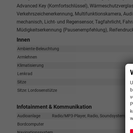
Advanced Key (Komfortschlüssel), Wärmeschutzverglas
Verkehrszeichenerkennung, Multifunktionskamera, Audi 
mechanisch, Licht- und Regensensor, Tagfahrlicht, Fah
Müdigkeitserkennung (Pausenempfehlung), Reifendruck-
Innen
Ambiente-Beleuchtung
Armlehnen
Klimatisierung
Lenkrad
Sitze
U
b
Sitze: Lordosenstütze
v
P
Infotainment & Kommunikation
k
Audioanlage
Radio/MP3-Player, Radio, Soundsystem, Schni
w
Bordcomputer
Navigationssystem