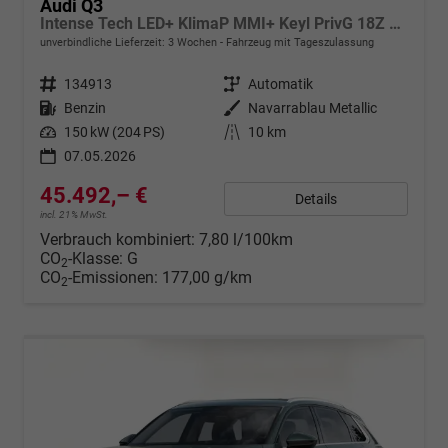
Audi Q3
Intense Tech LED+ KlimaP MMI+ Keyl PrivG 18Z eHK PDC+
unverbindliche Lieferzeit:
3 Wochen
Fahrzeug mit Tageszulassung
Fahrzeugnr.
134913
Getriebe
Automatik
Kraftstoff
Benzin
Außenfarbe
Navarrablau Metallic
Leistung
150 kW (204 PS)
Kilometerstand
10 km
07.05.2026
45.492,– €
Details
incl. 21% MwSt.
Verbrauch kombiniert:
7,80 l/100km
CO
-Klasse:
G
2
CO
-Emissionen:
177,00 g/km
2