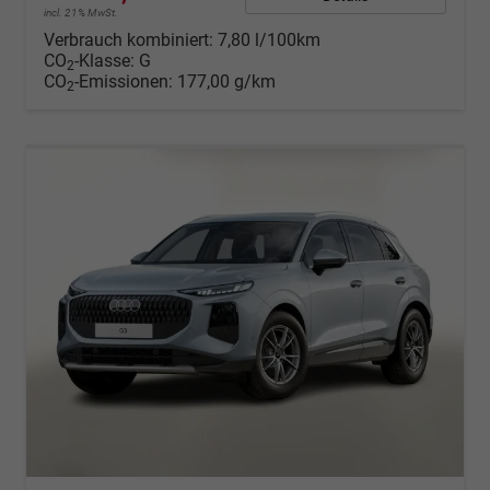
incl. 21% MwSt.
Verbrauch kombiniert:
7,80 l/100km
CO
-Klasse:
G
2
CO
-Emissionen:
177,00 g/km
2