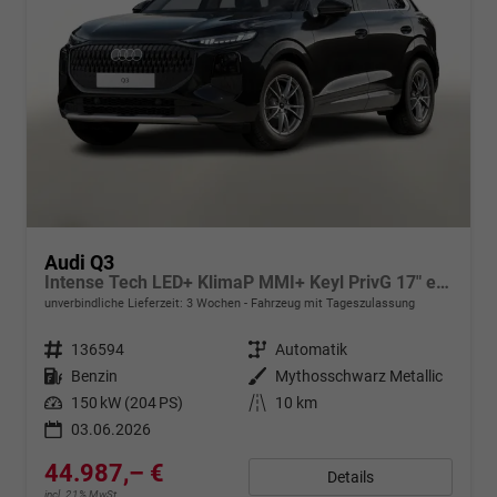
Audi Q3
Intense Tech LED+ KlimaP MMI+ Keyl PrivG 17" eHK PDC+
unverbindliche Lieferzeit:
3 Wochen
Fahrzeug mit Tageszulassung
Fahrzeugnr.
136594
Getriebe
Automatik
Kraftstoff
Benzin
Außenfarbe
Mythosschwarz Metallic
Leistung
150 kW (204 PS)
Kilometerstand
10 km
03.06.2026
44.987,– €
Details
incl. 21% MwSt.