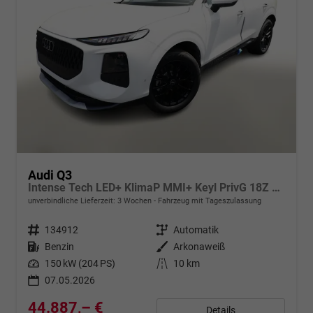
Audi Q3
Intense Tech LED+ KlimaP MMI+ Keyl PrivG 18Z eHK PDC+
unverbindliche Lieferzeit:
3 Wochen
Fahrzeug mit Tageszulassung
Fahrzeugnr.
134912
Getriebe
Automatik
Kraftstoff
Benzin
Außenfarbe
Arkonaweiß
Leistung
150 kW (204 PS)
Kilometerstand
10 km
07.05.2026
44.887,– €
Details