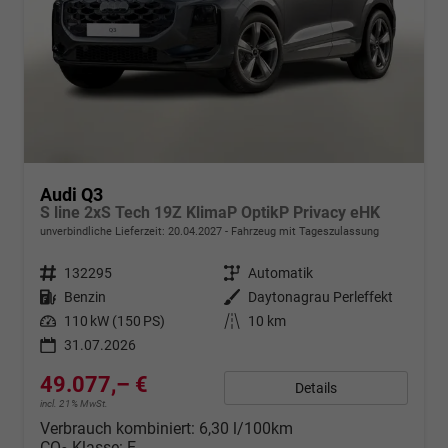
Audi Q3
S line 2xS Tech 19Z KlimaP OptikP Privacy eHK
unverbindliche Lieferzeit:
20.04.2027
Fahrzeug mit Tageszulassung
Fahrzeugnr.
132295
Getriebe
Automatik
Kraftstoff
Benzin
Außenfarbe
Daytonagrau Perleffekt
Leistung
110 kW (150 PS)
Kilometerstand
10 km
31.07.2026
49.077,– €
Details
incl. 21% MwSt.
Verbrauch kombiniert:
6,30 l/100km
CO
-Klasse:
E