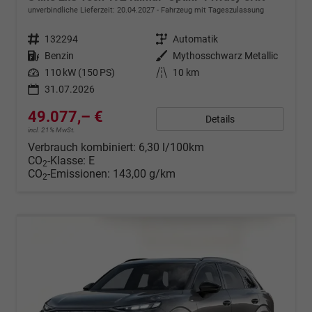
unverbindliche Lieferzeit:
20.04.2027
Fahrzeug mit Tageszulassung
Fahrzeugnr.
132294
Getriebe
Automatik
Kraftstoff
Benzin
Außenfarbe
Mythosschwarz Metallic
Leistung
110 kW (150 PS)
Kilometerstand
10 km
31.07.2026
49.077,– €
Details
incl. 21% MwSt.
Verbrauch kombiniert:
6,30 l/100km
CO
-Klasse:
E
2
CO
-Emissionen:
143,00 g/km
2