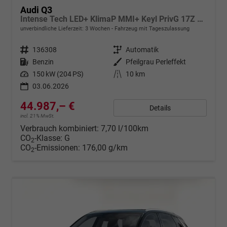
Audi Q3
Intense Tech LED+ KlimaP MMI+ Keyl PrivG 17Z eHK PDC
unverbindliche Lieferzeit:
3 Wochen
Fahrzeug mit Tageszulassung
Fahrzeugnr.
136308
Getriebe
Automatik
Kraftstoff
Benzin
Außenfarbe
Pfeilgrau Perleffekt
Leistung
150 kW (204 PS)
Kilometerstand
10 km
03.06.2026
44.987,– €
Details
incl. 21% MwSt.
Verbrauch kombiniert:
7,70 l/100km
CO
-Klasse:
G
2
CO
-Emissionen:
176,00 g/km
2