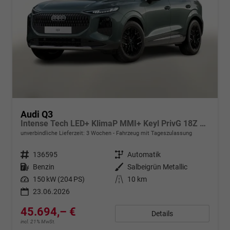
Audi Q3
Intense Tech LED+ KlimaP MMI+ Keyl PrivG 18Z eHK PDC+
unverbindliche Lieferzeit:
3 Wochen
Fahrzeug mit Tageszulassung
Fahrzeugnr.
136595
Getriebe
Automatik
Kraftstoff
Benzin
Außenfarbe
Salbeigrün Metallic
Leistung
150 kW (204 PS)
Kilometerstand
10 km
23.06.2026
45.694,– €
Details
incl. 21% MwSt.