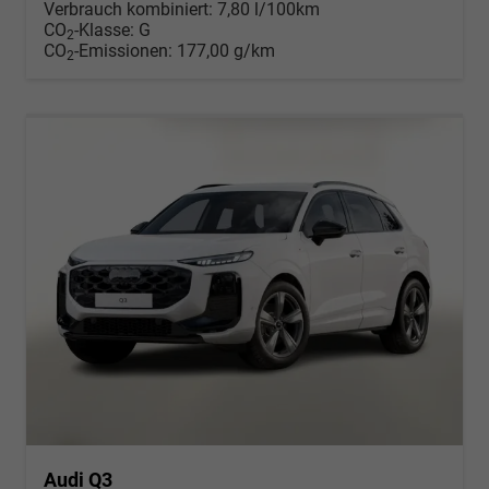
Verbrauch kombiniert:
7,80 l/100km
CO
-Klasse:
G
2
CO
-Emissionen:
177,00 g/km
2
Audi Q3