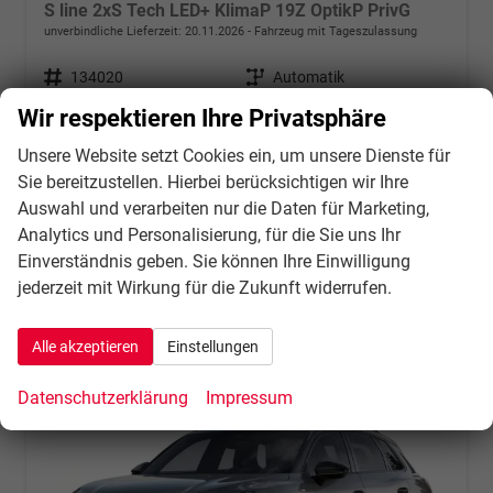
S line 2xS Tech LED+ KlimaP 19Z OptikP PrivG
unverbindliche Lieferzeit:
20.11.2026
Fahrzeug mit Tageszulassung
Fahrzeugnr.
134020
Getriebe
Automatik
Kraftstoff
Benzin
Außenfarbe
Arkonaweiß
Wir respektieren Ihre Privatsphäre
Leistung
150 kW (204 PS)
Kilometerstand
10 km
Unsere Website setzt Cookies ein, um unsere Dienste für
31.07.2026
Sie bereitzustellen. Hierbei berücksichtigen wir Ihre
48.823,– €
Details
Auswahl und verarbeiten nur die Daten für Marketing,
incl. 21% MwSt.
Analytics und Personalisierung, für die Sie uns Ihr
Verbrauch kombiniert:
8,00 l/100km
Einverständnis geben. Sie können Ihre Einwilligung
CO
-Klasse:
G
2
jederzeit mit Wirkung für die Zukunft widerrufen.
CO
-Emissionen:
181,00 g/km
2
Alle akzeptieren
Einstellungen
Datenschutzerklärung
Impressum