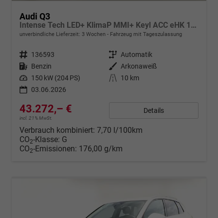
Audi Q3
Intense Tech LED+ KlimaP MMI+ Keyl ACC eHK 17Z PrivG
unverbindliche Lieferzeit:
3 Wochen
Fahrzeug mit Tageszulassung
Fahrzeugnr.
136593
Getriebe
Automatik
Kraftstoff
Benzin
Außenfarbe
Arkonaweiß
Leistung
150 kW (204 PS)
Kilometerstand
10 km
03.06.2026
43.272,– €
Details
incl. 21% MwSt.
Verbrauch kombiniert:
7,70 l/100km
CO
-Klasse:
G
2
CO
-Emissionen:
176,00 g/km
2