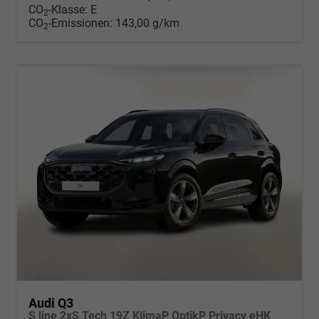
CO
-Klasse:
E
2
CO
-Emissionen:
143,00 g/km
2
Audi Q3
S line 2xS Tech 19Z KlimaP OptikP Privacy eHK