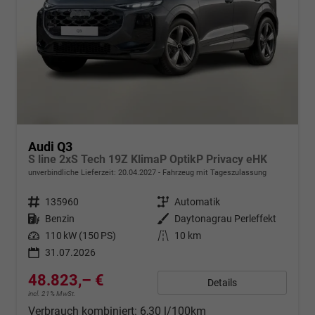
Audi Q3
S line 2xS Tech 19Z KlimaP OptikP Privacy eHK
unverbindliche Lieferzeit:
20.04.2027
Fahrzeug mit Tageszulassung
Fahrzeugnr.
135960
Getriebe
Automatik
Kraftstoff
Benzin
Außenfarbe
Daytonagrau Perleffekt
Leistung
110 kW (150 PS)
Kilometerstand
10 km
31.07.2026
48.823,– €
Details
incl. 21% MwSt.
Verbrauch kombiniert:
6,30 l/100km