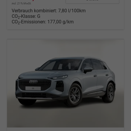
incl. 21% MwSt.
Verbrauch kombiniert:
7,80 l/100km
CO
-Klasse:
G
2
CO
-Emissionen:
177,00 g/km
2