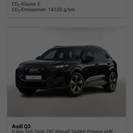
CO
-Klasse:
E
2
CO
-Emissionen:
143,00 g/km
2
Audi Q3
S line 2xS Tech 19Z KlimaP OptikP Privacy eHK