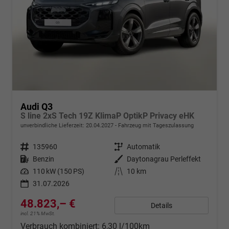
Audi Q3
S line 2xS Tech 19Z KlimaP OptikP Privacy eHK
unverbindliche Lieferzeit:
20.04.2027
Fahrzeug mit Tageszulassung
Fahrzeugnr.
135960
Getriebe
Automatik
Kraftstoff
Benzin
Außenfarbe
Daytonagrau Perleffekt
Leistung
110 kW (150 PS)
Kilometerstand
10 km
31.07.2026
48.823,– €
Details
incl. 21% MwSt.
Verbrauch kombiniert:
6,30 l/100km