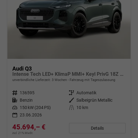
Audi Q3
Intense Tech LED+ KlimaP MMI+ Keyl PrivG 18Z eHK PDC+
unverbindliche Lieferzeit:
3 Wochen
Fahrzeug mit Tageszulassung
Fahrzeugnr.
136595
Getriebe
Automatik
Kraftstoff
Benzin
Außenfarbe
Salbeigrün Metallic
Leistung
150 kW (204 PS)
Kilometerstand
10 km
23.06.2026
45.694,– €
Details
incl. 21% MwSt.