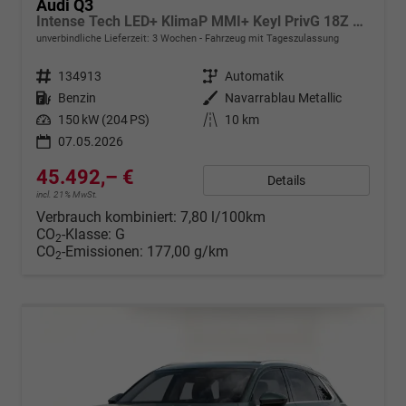
Audi Q3
Intense Tech LED+ KlimaP MMI+ Keyl PrivG 18Z eHK PDC+
unverbindliche Lieferzeit:
3 Wochen
Fahrzeug mit Tageszulassung
Fahrzeugnr.
134913
Getriebe
Automatik
Kraftstoff
Benzin
Außenfarbe
Navarrablau Metallic
Leistung
150 kW (204 PS)
Kilometerstand
10 km
07.05.2026
45.492,– €
Details
incl. 21% MwSt.
Verbrauch kombiniert:
7,80 l/100km
CO
-Klasse:
G
2
CO
-Emissionen:
177,00 g/km
2