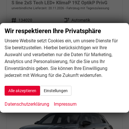
S line 2xS Tech LED+ KlimaP 19Z OptikP PrivG
unverbindliche Lieferzeit:
20.11.2026
Fahrzeug mit Tageszulassung
Fahrzeugnr.
134020
Getriebe
Automatik
Kraftstoff
Benzin
Außenfarbe
Arkonaweiß
Wir respektieren Ihre Privatsphäre
Leistung
150 kW (204 PS)
Kilometerstand
10 km
Unsere Website setzt Cookies ein, um unsere Dienste für
31.07.2026
Sie bereitzustellen. Hierbei berücksichtigen wir Ihre
48.823,– €
Details
Auswahl und verarbeiten nur die Daten für Marketing,
incl. 21% MwSt.
Analytics und Personalisierung, für die Sie uns Ihr
Verbrauch kombiniert:
8,00 l/100km
Einverständnis geben. Sie können Ihre Einwilligung
CO
-Klasse:
G
2
jederzeit mit Wirkung für die Zukunft widerrufen.
CO
-Emissionen:
181,00 g/km
2
Alle akzeptieren
Einstellungen
Datenschutzerklärung
Impressum