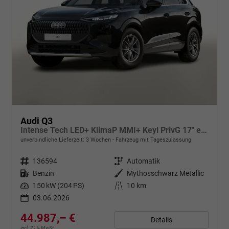
Audi Q3
Intense Tech LED+ KlimaP MMI+ Keyl PrivG 17" eHK PDC+
unverbindliche Lieferzeit:
3 Wochen
Fahrzeug mit Tageszulassung
Fahrzeugnr.
136594
Getriebe
Automatik
Kraftstoff
Benzin
Außenfarbe
Mythosschwarz Metallic
Leistung
150 kW (204 PS)
Kilometerstand
10 km
03.06.2026
44.987,– €
Details
incl. 21% MwSt.