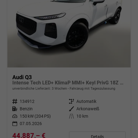
Audi Q3
Intense Tech LED+ KlimaP MMI+ Keyl PrivG 18Z eHK PDC+
unverbindliche Lieferzeit:
3 Wochen
Fahrzeug mit Tageszulassung
Fahrzeugnr.
134912
Getriebe
Automatik
Kraftstoff
Benzin
Außenfarbe
Arkonaweiß
Leistung
150 kW (204 PS)
Kilometerstand
10 km
07.05.2026
44.887,– €
Details