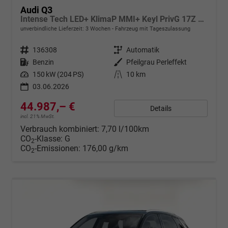
Audi Q3
Intense Tech LED+ KlimaP MMI+ Keyl PrivG 17Z eHK PDC
unverbindliche Lieferzeit:
3 Wochen
Fahrzeug mit Tageszulassung
Fahrzeugnr.
136308
Getriebe
Automatik
Kraftstoff
Benzin
Außenfarbe
Pfeilgrau Perleffekt
Leistung
150 kW (204 PS)
Kilometerstand
10 km
03.06.2026
44.987,– €
Details
incl. 21% MwSt.
Verbrauch kombiniert:
7,70 l/100km
CO
-Klasse:
G
2
CO
-Emissionen:
176,00 g/km
2