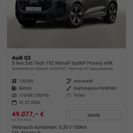
Audi Q3
S line 2xS Tech 19Z KlimaP OptikP Privacy eHK
unverbindliche Lieferzeit:
20.04.2027
Fahrzeug mit Tageszulassung
Fahrzeugnr.
132295
Getriebe
Automatik
Kraftstoff
Benzin
Außenfarbe
Daytonagrau Perleffekt
Leistung
110 kW (150 PS)
Kilometerstand
10 km
31.07.2026
49.077,– €
Details
incl. 21% MwSt.
Verbrauch kombiniert:
6,30 l/100km
CO
-Klasse:
E