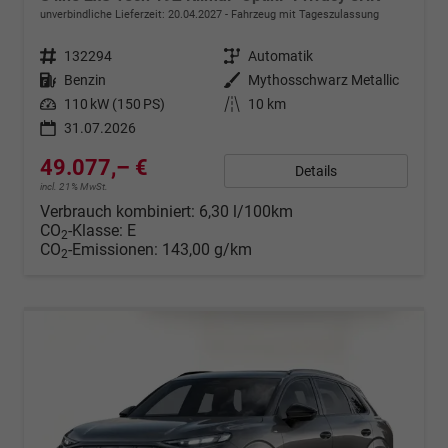
unverbindliche Lieferzeit:
20.04.2027
Fahrzeug mit Tageszulassung
Fahrzeugnr.
132294
Getriebe
Automatik
Kraftstoff
Benzin
Außenfarbe
Mythosschwarz Metallic
Leistung
110 kW (150 PS)
Kilometerstand
10 km
31.07.2026
49.077,– €
Details
incl. 21% MwSt.
Verbrauch kombiniert:
6,30 l/100km
CO
-Klasse:
E
2
CO
-Emissionen:
143,00 g/km
2