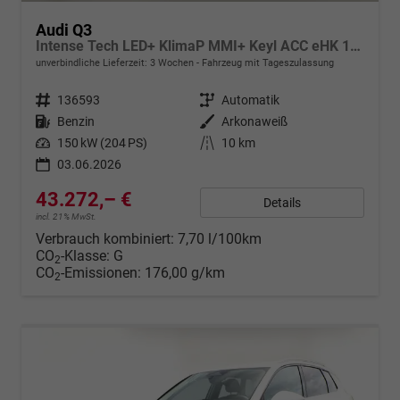
Audi Q3
Intense Tech LED+ KlimaP MMI+ Keyl ACC eHK 17Z PrivG
unverbindliche Lieferzeit:
3 Wochen
Fahrzeug mit Tageszulassung
Fahrzeugnr.
136593
Getriebe
Automatik
Kraftstoff
Benzin
Außenfarbe
Arkonaweiß
Leistung
150 kW (204 PS)
Kilometerstand
10 km
03.06.2026
43.272,– €
Details
incl. 21% MwSt.
Verbrauch kombiniert:
7,70 l/100km
CO
-Klasse:
G
2
CO
-Emissionen:
176,00 g/km
2