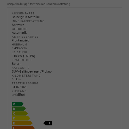
Beispielbilder, ggf. teilweise mit Sonderausstattung
AUSSENFARBE
Salbeigrün Metallic
INNENAUSSTATTUNG
Schwarz
GETRIEBE
Automatik
ANTRIEBSACHSE
Frontantrieb
HUBRAUM
1.498 ccm
LEISTUNG
110 kW (150 PS)
KRAFTSTOFF
Benzin
KATEGORIE
SUV/Geländewagen/Pickup
KILOMETERSTAND
10 km
ERSTZULASSUNG
31.07.2026
ZUSTAND
unfallfrei