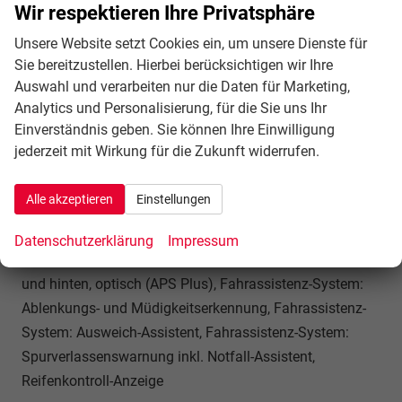
Wir respektieren Ihre Privatsphäre
Gang - Doppelkupplungsgetriebe S-tronic, Airbag
Beifahrerseite abschaltbar, Airbag Fahrer-/Beifahrerseite,
Unsere Website setzt Cookies ein, um unsere Dienste für
Sie bereitzustellen. Hierbei berücksichtigen wir Ihre
Isofix-Aufnahmen für Kindersitz an Beifahrersitz und
Auswahl und verarbeiten nur die Daten für Marketing,
Rücksitz, Kopf-Airbag-System (Sideguard), Rücksitzlehne
Analytics und Personalisierung, für die Sie uns Ihr
geteilt/klappbar, verschiebbar (40:20:40), Seitenairbag
Einverständnis geben. Sie können Ihre Einwilligung
vorn, Seitenairbag vorn mitte (Interaktionsairbag),
jederzeit mit Wirkung für die Zukunft widerrufen.
Gepäckraumklappe elektr. betätigt (öffnen + schliessen),
Fahrassistenz-System: Berganfahr-Assistent,
Alle akzeptieren
Einstellungen
Fahrassistenz-System: Verkehrszeichenerkennung, Audi
connect (Notruf- und Assistance-System), Servolenkung
Datenschutzerklärung
Impressum
elektro-mechanisch, Heckleuchten LED, Einparkhilfe vorn
und hinten, optisch (APS Plus), Fahrassistenz-System:
Ablenkungs- und Müdigkeitserkennung, Fahrassistenz-
System: Ausweich-Assistent, Fahrassistenz-System:
Spurverlassenswarnung inkl. Notfall-Assistent,
Reifenkontroll-Anzeige