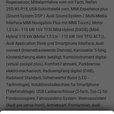
Regensensor, Mittelarmlehne vorn mit Fach, Reifen
255/45 R19, USB-Schnittstelle vorn, MMI Experience plus
(Sound-System DSP / Audi Sound-System / Multi-Media-
Interface MMI Navigation Plus mit MMI Touch), Motor
1,5 Ltr. - 110 kW 16V TFSI Mild-Hybrid (DXDB) (Mild-
Hybrid 110 kW (Motor 1,5 Ltr. - 110 kW 16V TFSI ACT)),
Audi Application Store und Smartphone Interface, Audi
connect (Internetbasierende Dienste), Karosserie: 5-türig,
Kindersicherung elektr. betätigt, Kombiinstrument digital
(virtual cockpit plus), Komfort-Fahrwerk, Parkbremse
elektro-mechanisch, Radioempfang digital (DAB),
Radstand Standard, Scheinwerfer Basis (LED -
Technologie), Induktionsladeschale für Smartphone
(Telefonablage), USB-Ladeanschlüsse (2-fach, Typ C) für
Fondpassagiere, Fahrassistenz-System: Bremsassistent
(Audi pre sense front), Antriebsart: Frontantrieb, Audi
Drive Select, Wegfahrsperre (elektronisch), Getriebe 7-