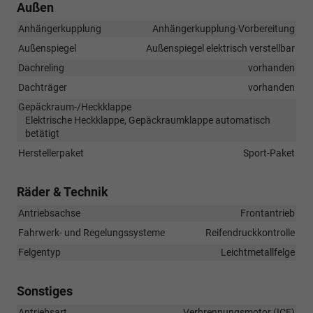
Außen
Anhängerkupplung
Anhängerkupplung-Vorbereitung
Außenspiegel
Außenspiegel elektrisch verstellbar
Dachreling
vorhanden
Dachträger
vorhanden
Gepäckraum-/Heckklappe
Elektrische Heckklappe, Gepäckraumklappe automatisch
betätigt
Herstellerpaket
Sport-Paket
Räder & Technik
Antriebsachse
Frontantrieb
Fahrwerk- und Regelungssysteme
Reifendruckkontrolle
Felgentyp
Leichtmetallfelge
Sonstiges
Antriebsart
Verbrennungsmotor (ICE)