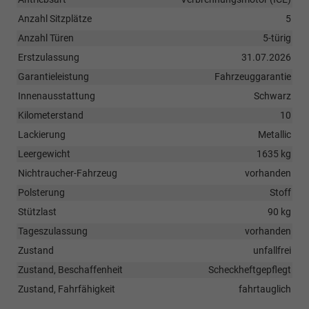
Anzahl Sitzplätze
5
Anzahl Türen
5-türig
Erstzulassung
31.07.2026
Garantieleistung
Fahrzeuggarantie
Innenausstattung
Schwarz
Kilometerstand
10
Lackierung
Metallic
Leergewicht
1635 kg
Nichtraucher-Fahrzeug
vorhanden
Polsterung
Stoff
Stützlast
90 kg
Tageszulassung
vorhanden
Zustand
unfallfrei
Zustand, Beschaffenheit
Scheckheftgepflegt
Zustand, Fahrfähigkeit
fahrtauglich