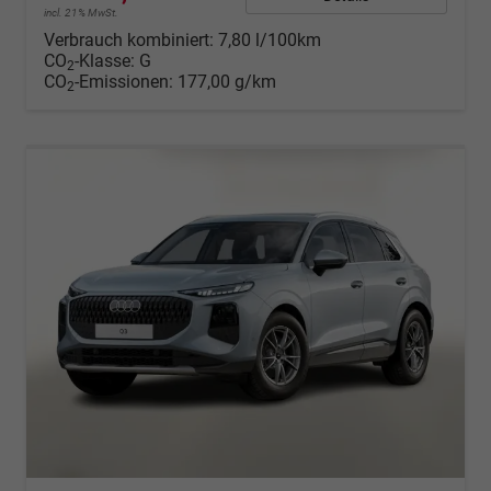
incl. 21% MwSt.
Verbrauch kombiniert:
7,80 l/100km
CO
-Klasse:
G
2
CO
-Emissionen:
177,00 g/km
2