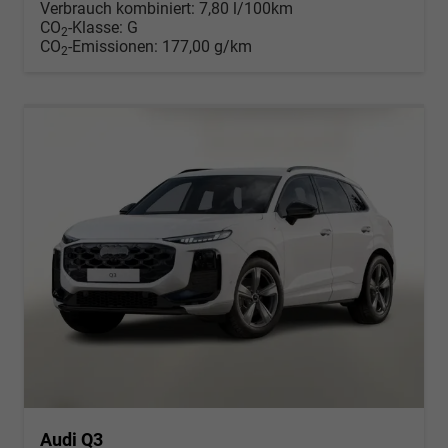
Verbrauch kombiniert:
7,80 l/100km
CO
-Klasse:
G
2
CO
-Emissionen:
177,00 g/km
2
Audi Q3