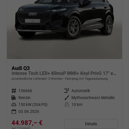
Audi Q3
Intense Tech LED+ KlimaP MMI+ Keyl PrivG 17" eHK PDC+
unverbindliche Lieferzeit:
3 Wochen
Fahrzeug mit Tageszulassung
Fahrzeugnr.
136666
Getriebe
Automatik
Kraftstoff
Benzin
Außenfarbe
Mythosschwarz Metallic
Leistung
150 kW (204 PS)
Kilometerstand
10 km
03.06.2026
44.987,– €
Details
incl. 21% MwSt.