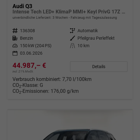
Audi Q3
Intense Tech LED+ KlimaP MMI+ Keyl PrivG 17Z eHK PDC
unverbindliche Lieferzeit:
3 Wochen
Fahrzeug mit Tageszulassung
Fahrzeugnr.
136308
Getriebe
Automatik
Kraftstoff
Benzin
Außenfarbe
Pfeilgrau Perleffekt
Leistung
150 kW (204 PS)
Kilometerstand
10 km
03.06.2026
44.987,– €
Details
incl. 21% MwSt.
Verbrauch kombiniert:
7,70 l/100km
CO
-Klasse:
G
2
CO
-Emissionen:
176,00 g/km
2