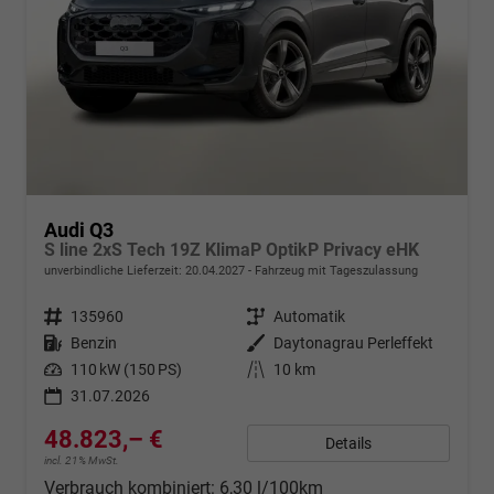
Audi Q3
S line 2xS Tech 19Z KlimaP OptikP Privacy eHK
unverbindliche Lieferzeit:
20.04.2027
Fahrzeug mit Tageszulassung
Fahrzeugnr.
135960
Getriebe
Automatik
Kraftstoff
Benzin
Außenfarbe
Daytonagrau Perleffekt
Leistung
110 kW (150 PS)
Kilometerstand
10 km
31.07.2026
48.823,– €
Details
incl. 21% MwSt.
Verbrauch kombiniert:
6,30 l/100km