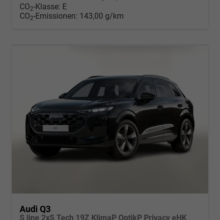
CO
-Klasse:
E
2
CO
-Emissionen:
143,00 g/km
2
Audi Q3
S line 2xS Tech 19Z KlimaP OptikP Privacy eHK