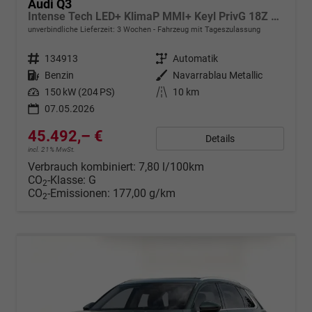
Audi Q3
Intense Tech LED+ KlimaP MMI+ Keyl PrivG 18Z eHK PDC+
unverbindliche Lieferzeit:
3 Wochen
Fahrzeug mit Tageszulassung
Fahrzeugnr.
134913
Getriebe
Automatik
Kraftstoff
Benzin
Außenfarbe
Navarrablau Metallic
Leistung
150 kW (204 PS)
Kilometerstand
10 km
07.05.2026
45.492,– €
Details
incl. 21% MwSt.
Verbrauch kombiniert:
7,80 l/100km
CO
-Klasse:
G
2
CO
-Emissionen:
177,00 g/km
2