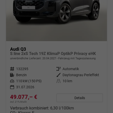
Audi Q3
S line 2xS Tech 19Z KlimaP OptikP Privacy eHK
unverbindliche Lieferzeit:
20.04.2027
Fahrzeug mit Tageszulassung
Fahrzeugnr.
132295
Getriebe
Automatik
Kraftstoff
Benzin
Außenfarbe
Daytonagrau Perleffekt
Leistung
110 kW (150 PS)
Kilometerstand
10 km
31.07.2026
49.077,– €
Details
incl. 21% MwSt.
Verbrauch kombiniert:
6,30 l/100km
CO
-Klasse:
E