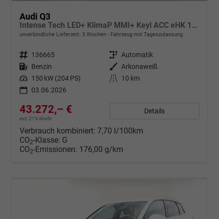
Audi Q3
Intense Tech LED+ KlimaP MMI+ Keyl ACC eHK 17Z PrivG
unverbindliche Lieferzeit:
3 Wochen
Fahrzeug mit Tageszulassung
Fahrzeugnr.
136665
Getriebe
Automatik
Kraftstoff
Benzin
Außenfarbe
Arkonaweiß
Leistung
150 kW (204 PS)
Kilometerstand
10 km
03.06.2026
43.272,– €
Details
incl. 21% MwSt.
Verbrauch kombiniert:
7,70 l/100km
CO
-Klasse:
G
2
CO
-Emissionen:
176,00 g/km
2