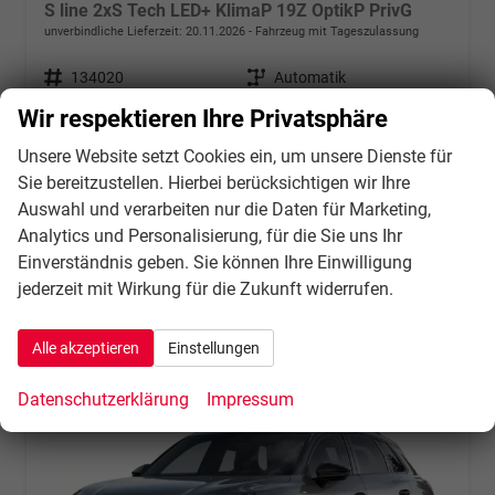
S line 2xS Tech LED+ KlimaP 19Z OptikP PrivG
unverbindliche Lieferzeit:
20.11.2026
Fahrzeug mit Tageszulassung
Fahrzeugnr.
134020
Getriebe
Automatik
Kraftstoff
Benzin
Außenfarbe
Arkonaweiß
Wir respektieren Ihre Privatsphäre
Leistung
150 kW (204 PS)
Kilometerstand
10 km
Unsere Website setzt Cookies ein, um unsere Dienste für
31.07.2026
Sie bereitzustellen. Hierbei berücksichtigen wir Ihre
48.823,– €
Details
Auswahl und verarbeiten nur die Daten für Marketing,
incl. 21% MwSt.
Analytics und Personalisierung, für die Sie uns Ihr
Verbrauch kombiniert:
8,00 l/100km
Einverständnis geben. Sie können Ihre Einwilligung
CO
-Klasse:
G
2
jederzeit mit Wirkung für die Zukunft widerrufen.
CO
-Emissionen:
181,00 g/km
2
Alle akzeptieren
Einstellungen
Datenschutzerklärung
Impressum