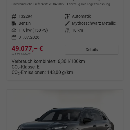
unverbindliche Lieferzeit:
20.04.2027
Fahrzeug mit Tageszulassung
Fahrzeugnr.
132294
Getriebe
Automatik
Kraftstoff
Benzin
Außenfarbe
Mythosschwarz Metallic
Leistung
110 kW (150 PS)
Kilometerstand
10 km
31.07.2026
49.077,– €
Details
incl. 21% MwSt.
Verbrauch kombiniert:
6,30 l/100km
CO
-Klasse:
E
2
CO
-Emissionen:
143,00 g/km
2