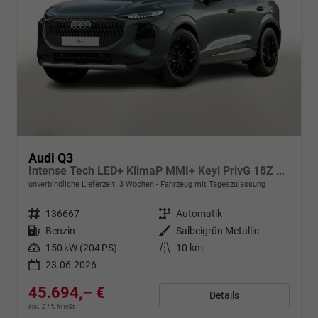
Audi Q3
Intense Tech LED+ KlimaP MMI+ Keyl PrivG 18Z eHK PDC+
unverbindliche Lieferzeit:
3 Wochen
Fahrzeug mit Tageszulassung
Fahrzeugnr.
136667
Getriebe
Automatik
Kraftstoff
Benzin
Außenfarbe
Salbeigrün Metallic
Leistung
150 kW (204 PS)
Kilometerstand
10 km
23.06.2026
45.694,– €
Details
incl. 21% MwSt.