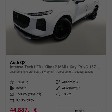
Audi Q3
Intense Tech LED+ KlimaP MMI+ Keyl PrivG 18Z eHK PDC+
unverbindliche Lieferzeit:
3 Wochen
Fahrzeug mit Tageszulassung
Fahrzeugnr.
134912
Getriebe
Automatik
Kraftstoff
Benzin
Außenfarbe
Arkonaweiß
Leistung
150 kW (204 PS)
Kilometerstand
10 km
07.05.2026
44.887,– €
Details