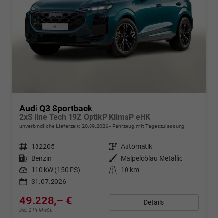
Audi Q3 Sportback
2xS line Tech 19Z OptikP KlimaP eHK
unverbindliche Lieferzeit:
20.09.2026
Fahrzeug mit Tageszulassung
Fahrzeugnr.
132205
Getriebe
Automatik
Kraftstoff
Benzin
Außenfarbe
Malpeloblau Metallic
Leistung
110 kW (150 PS)
Kilometerstand
10 km
31.07.2026
49.228,– €
Details
incl. 21% MwSt.