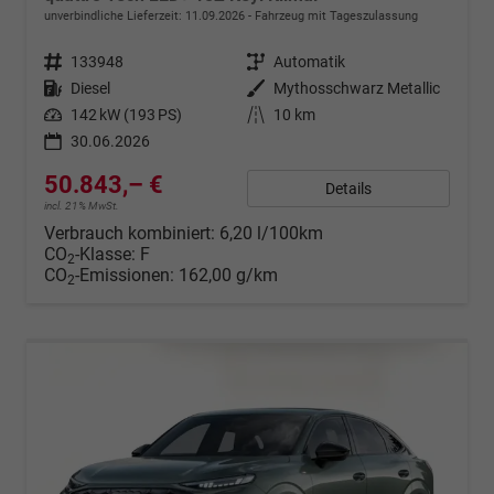
unverbindliche Lieferzeit:
11.09.2026
Fahrzeug mit Tageszulassung
Fahrzeugnr.
133948
Getriebe
Automatik
Kraftstoff
Diesel
Außenfarbe
Mythosschwarz Metallic
Leistung
142 kW (193 PS)
Kilometerstand
10 km
30.06.2026
50.843,– €
Details
incl. 21% MwSt.
Verbrauch kombiniert:
6,20 l/100km
CO
-Klasse:
F
2
CO
-Emissionen:
162,00 g/km
2