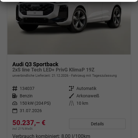
Audi Q3 Sportback
2xS line Tech LED+ PrivG KlimaP 19Z
unverbindliche Lieferzeit:
21.12.2026
Fahrzeug mit Tageszulassung
Fahrzeugnr.
134037
Getriebe
Automatik
Kraftstoff
Benzin
Außenfarbe
Arkonaweiß
Leistung
150 kW (204 PS)
Kilometerstand
10 km
31.07.2026
50.237,– €
Details
incl. 21% MwSt.
Verbrauch kombiniert:
8,00 l/100km