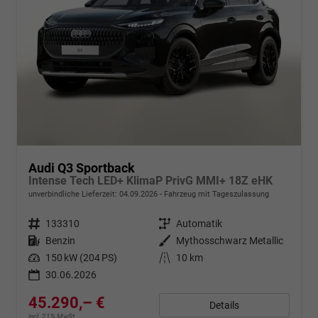
Audi Q3 Sportback
Intense Tech LED+ KlimaP PrivG MMI+ 18Z eHK
unverbindliche Lieferzeit:
04.09.2026
Fahrzeug mit Tageszulassung
Fahrzeugnr.
133310
Getriebe
Automatik
Kraftstoff
Benzin
Außenfarbe
Mythosschwarz Metallic
Leistung
150 kW (204 PS)
Kilometerstand
10 km
30.06.2026
45.290,– €
Details
incl. 21% MwSt.