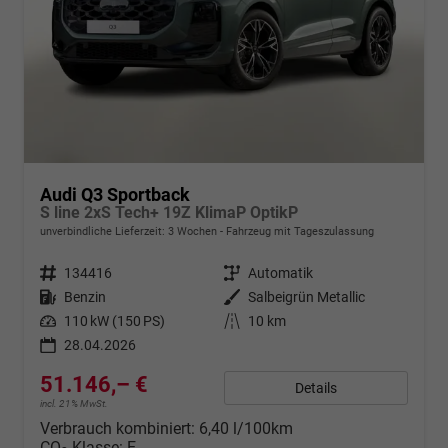
Audi Q3 Sportback
S line 2xS Tech+ 19Z KlimaP OptikP
unverbindliche Lieferzeit:
3 Wochen
Fahrzeug mit Tageszulassung
Fahrzeugnr.
134416
Getriebe
Automatik
Kraftstoff
Benzin
Außenfarbe
Salbeigrün Metallic
Leistung
110 kW (150 PS)
Kilometerstand
10 km
28.04.2026
51.146,– €
Details
incl. 21% MwSt.
Verbrauch kombiniert:
6,40 l/100km
CO
-Klasse:
E