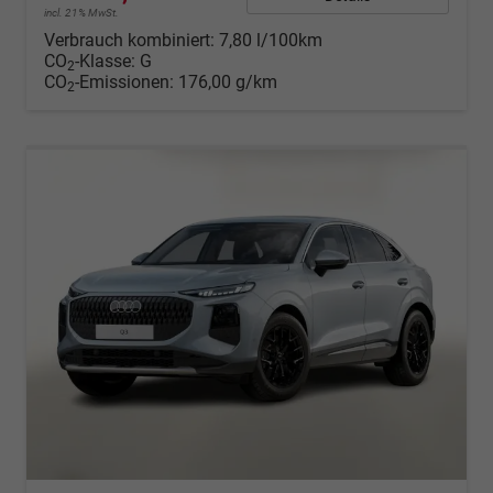
incl. 21% MwSt.
Verbrauch kombiniert:
7,80 l/100km
CO
-Klasse:
G
2
CO
-Emissionen:
176,00 g/km
2