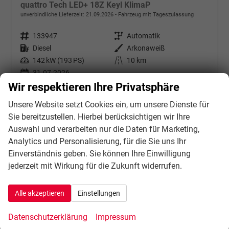
quattro Tech LED+ 18Z Keyl KlimaP
unverbindliche Lieferzeit:
21.09.2026
Fahrzeug mit Tageszulassung
Fahrzeugnr.
133947
Getriebe
Automatik
Kraftstoff
Diesel
Außenfarbe
Arkonaweiß
Leistung
142 kW (193 PS)
Kilometerstand
10 km
31.07.2026
Wir respektieren Ihre Privatsphäre
49.934,– €
Details
incl. 21% MwSt.
Unsere Website setzt Cookies ein, um unsere Dienste für
Verbrauch kombiniert:
6,20 l/100km
Sie bereitzustellen. Hierbei berücksichtigen wir Ihre
CO
-Klasse:
F
2
Auswahl und verarbeiten nur die Daten für Marketing,
CO
-Emissionen:
162,00 g/km
2
Analytics und Personalisierung, für die Sie uns Ihr
Einverständnis geben. Sie können Ihre Einwilligung
jederzeit mit Wirkung für die Zukunft widerrufen.
Alle akzeptieren
Einstellungen
Datenschutzerklärung
Impressum