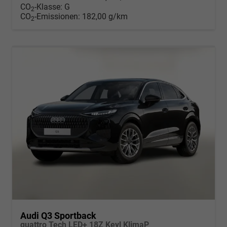
CO
-Klasse:
G
2
CO
-Emissionen:
182,00 g/km
2
Audi Q3 Sportback
quattro Tech LED+ 18Z Keyl KlimaP