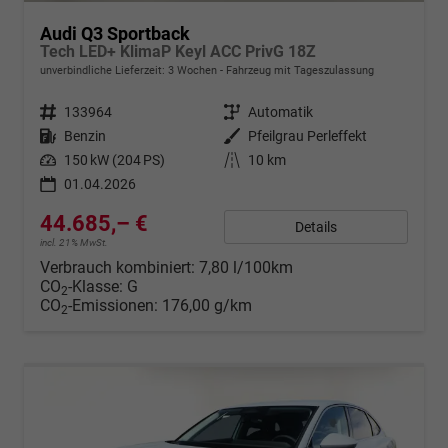
Audi Q3 Sportback
Tech LED+ KlimaP Keyl ACC PrivG 18Z
unverbindliche Lieferzeit:
3 Wochen
Fahrzeug mit Tageszulassung
Fahrzeugnr.
133964
Getriebe
Automatik
Kraftstoff
Benzin
Außenfarbe
Pfeilgrau Perleffekt
Leistung
150 kW (204 PS)
Kilometerstand
10 km
01.04.2026
44.685,– €
Details
incl. 21% MwSt.
Verbrauch kombiniert:
7,80 l/100km
CO
-Klasse:
G
2
CO
-Emissionen:
176,00 g/km
2