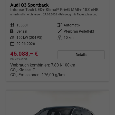
Audi Q3 Sportback
Intense Tech LED+ KlimaP PrivG MMI+ 18Z eHK
unverbindliche Lieferzeit:
27.08.2026
Fahrzeug mit Tageszulassung
Fahrzeugnr.
136601
Getriebe
Automatik
Kraftstoff
Benzin
Außenfarbe
Pfeilgrau Perleffekt
Leistung
150 kW (204 PS)
Kilometerstand
10 km
29.06.2026
45.088,– €
Details
incl. 21% MwSt.
Verbrauch kombiniert:
7,80 l/100km
CO
-Klasse:
G
2
CO
-Emissionen:
176,00 g/km
2