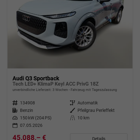
Audi Q3 Sportback
Tech LED+ KlimaP Keyl ACC PrivG 18Z
unverbindliche Lieferzeit:
3 Wochen
Fahrzeug mit Tageszulassung
Fahrzeugnr.
134908
Getriebe
Automatik
Kraftstoff
Benzin
Außenfarbe
Pfeilgrau Perleffekt
Leistung
150 kW (204 PS)
Kilometerstand
10 km
07.05.2026
45.088,– €
Details