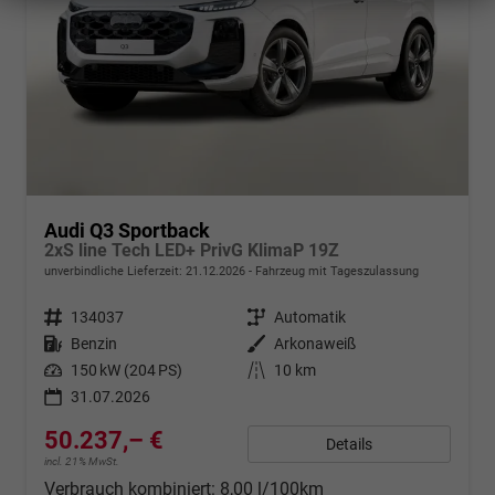
Audi Q3 Sportback
2xS line Tech LED+ PrivG KlimaP 19Z
unverbindliche Lieferzeit:
21.12.2026
Fahrzeug mit Tageszulassung
Fahrzeugnr.
134037
Getriebe
Automatik
Kraftstoff
Benzin
Außenfarbe
Arkonaweiß
Leistung
150 kW (204 PS)
Kilometerstand
10 km
31.07.2026
50.237,– €
Details
incl. 21% MwSt.
Verbrauch kombiniert:
8,00 l/100km