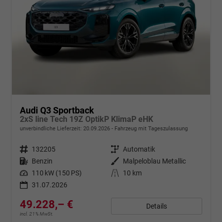
Audi Q3 Sportback
2xS line Tech 19Z OptikP KlimaP eHK
unverbindliche Lieferzeit:
20.09.2026
Fahrzeug mit Tageszulassung
Fahrzeugnr.
132205
Getriebe
Automatik
Kraftstoff
Benzin
Außenfarbe
Malpeloblau Metallic
Leistung
110 kW (150 PS)
Kilometerstand
10 km
31.07.2026
49.228,– €
Details
incl. 21% MwSt.