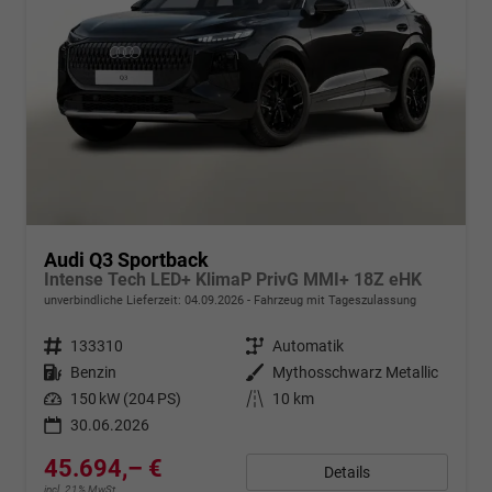
Audi Q3 Sportback
Intense Tech LED+ KlimaP PrivG MMI+ 18Z eHK
unverbindliche Lieferzeit:
04.09.2026
Fahrzeug mit Tageszulassung
Fahrzeugnr.
133310
Getriebe
Automatik
Kraftstoff
Benzin
Außenfarbe
Mythosschwarz Metallic
Leistung
150 kW (204 PS)
Kilometerstand
10 km
30.06.2026
45.694,– €
Details
incl. 21% MwSt.