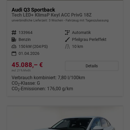
Audi Q3 Sportback
Tech LED+ KlimaP Keyl ACC PrivG 18Z
unverbindliche Lieferzeit:
3 Wochen
Fahrzeug mit Tageszulassung
Fahrzeugnr.
133964
Getriebe
Automatik
Kraftstoff
Benzin
Außenfarbe
Pfeilgrau Perleffekt
Leistung
150 kW (204 PS)
Kilometerstand
10 km
01.04.2026
45.088,– €
Details
incl. 21% MwSt.
Verbrauch kombiniert:
7,80 l/100km
CO
-Klasse:
G
2
CO
-Emissionen:
176,00 g/km
2