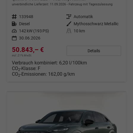
unverbindliche Lieferzeit:
11.09.2026
Fahrzeug mit Tageszulassung
Fahrzeugnr.
133948
Getriebe
Automatik
Kraftstoff
Diesel
Außenfarbe
Mythosschwarz Metallic
Leistung
142 kW (193 PS)
Kilometerstand
10 km
30.06.2026
50.843,– €
Details
incl. 21% MwSt.
Verbrauch kombiniert:
6,20 l/100km
CO
-Klasse:
F
2
CO
-Emissionen:
162,00 g/km
2