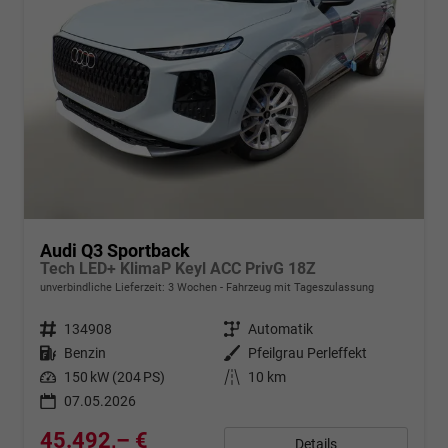
Audi Q3 Sportback
Tech LED+ KlimaP Keyl ACC PrivG 18Z
unverbindliche Lieferzeit:
3 Wochen
Fahrzeug mit Tageszulassung
Fahrzeugnr.
134908
Getriebe
Automatik
Kraftstoff
Benzin
Außenfarbe
Pfeilgrau Perleffekt
Leistung
150 kW (204 PS)
Kilometerstand
10 km
07.05.2026
45.492,– €
Details