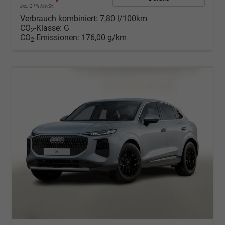
incl. 21% MwSt.
Verbrauch kombiniert:
7,80 l/100km
CO
-Klasse:
G
2
CO
-Emissionen:
176,00 g/km
2