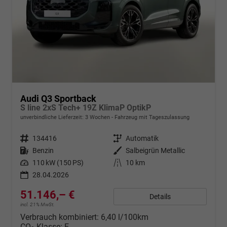
Audi Q3 Sportback
S line 2xS Tech+ 19Z KlimaP OptikP
unverbindliche Lieferzeit:
3 Wochen
Fahrzeug mit Tageszulassung
Fahrzeugnr.
134416
Getriebe
Automatik
Kraftstoff
Benzin
Außenfarbe
Salbeigrün Metallic
Leistung
110 kW (150 PS)
Kilometerstand
10 km
28.04.2026
51.146,– €
Details
incl. 21% MwSt.
Verbrauch kombiniert:
6,40 l/100km
CO
-Klasse:
E