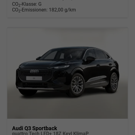
CO
-Klasse:
G
2
CO
-Emissionen:
182,00 g/km
2
Audi Q3 Sportback
quattro Tech LED+ 18Z Keyl KlimaP