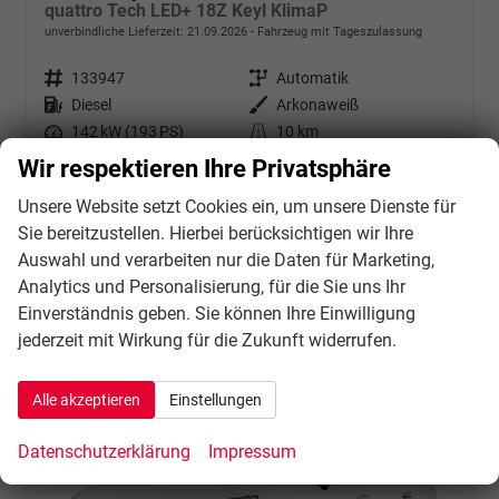
quattro Tech LED+ 18Z Keyl KlimaP
unverbindliche Lieferzeit:
21.09.2026
Fahrzeug mit Tageszulassung
Fahrzeugnr.
133947
Getriebe
Automatik
Kraftstoff
Diesel
Außenfarbe
Arkonaweiß
Leistung
142 kW (193 PS)
Kilometerstand
10 km
31.07.2026
Wir respektieren Ihre Privatsphäre
49.934,– €
Unsere Website setzt Cookies ein, um unsere Dienste für
Details
incl. 21% MwSt.
Sie bereitzustellen. Hierbei berücksichtigen wir Ihre
Verbrauch kombiniert:
6,20 l/100km
Auswahl und verarbeiten nur die Daten für Marketing,
CO
-Klasse:
F
2
Analytics und Personalisierung, für die Sie uns Ihr
CO
-Emissionen:
162,00 g/km
2
Einverständnis geben. Sie können Ihre Einwilligung
jederzeit mit Wirkung für die Zukunft widerrufen.
Alle akzeptieren
Einstellungen
Datenschutzerklärung
Impressum