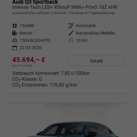
Audi Q3 Sportback
Intense Tech LED+ KlimaP MMI+ PrivG 18Z eHK
unverbindliche Lieferzeit:
3 Wochen
Fahrzeug mit Tageszulassung
Fahrzeugnr.
136489
Getriebe
Automatik
Kraftstoff
Benzin
Außenfarbe
Navarrablau Metallic
Leistung
150 kW (204 PS)
Kilometerstand
10 km
22.07.2026
45.694,– €
Details
incl. 21% MwSt.
Verbrauch kombiniert:
7,80 l/100km
CO
-Klasse:
G
2
CO
-Emissionen:
176,00 g/km
2