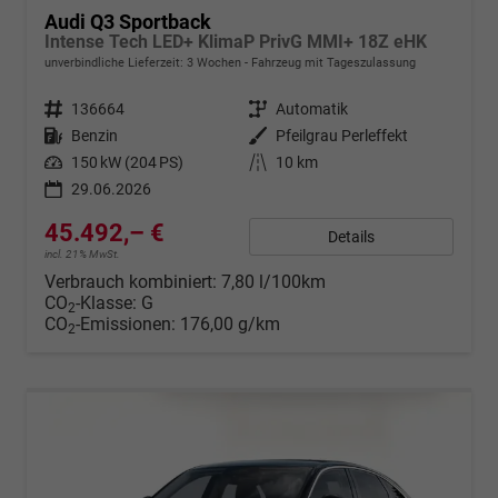
Audi Q3 Sportback
Intense Tech LED+ KlimaP PrivG MMI+ 18Z eHK
unverbindliche Lieferzeit:
3 Wochen
Fahrzeug mit Tageszulassung
Fahrzeugnr.
136664
Getriebe
Automatik
Kraftstoff
Benzin
Außenfarbe
Pfeilgrau Perleffekt
Leistung
150 kW (204 PS)
Kilometerstand
10 km
29.06.2026
45.492,– €
Details
incl. 21% MwSt.
Verbrauch kombiniert:
7,80 l/100km
CO
-Klasse:
G
2
CO
-Emissionen:
176,00 g/km
2