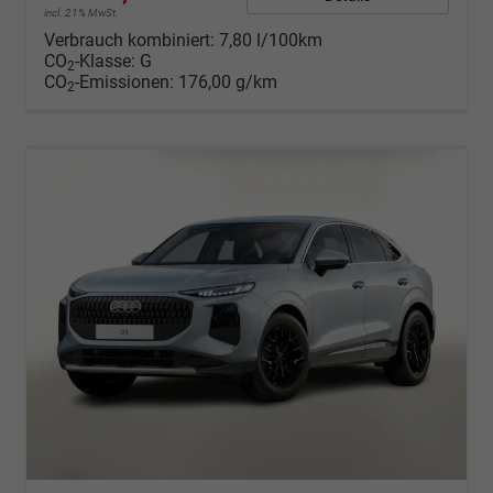
incl. 21% MwSt.
Verbrauch kombiniert:
7,80 l/100km
CO
-Klasse:
G
2
CO
-Emissionen:
176,00 g/km
2