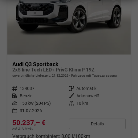
Audi Q3 Sportback
2xS line Tech LED+ PrivG KlimaP 19Z
unverbindliche Lieferzeit:
21.12.2026
Fahrzeug mit Tageszulassung
Fahrzeugnr.
134037
Getriebe
Automatik
Kraftstoff
Benzin
Außenfarbe
Arkonaweiß
Leistung
150 kW (204 PS)
Kilometerstand
10 km
31.07.2026
50.237,– €
Details
incl. 21% MwSt.
Verbrauch kombiniert:
8,00 l/100km