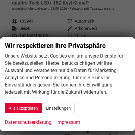
quattro Tech LED+ 18Z Keyl KlimaP
unverbindliche Lieferzeit:
21.09.2026
Fahrzeug mit Tageszulassung
Fahrzeugnr.
133947
Getriebe
Automatik
Kraftstoff
Diesel
Außenfarbe
Arkonaweiß
Leistung
142 kW (193 PS)
Kilometerstand
10 km
31.07.2026
Wir respektieren Ihre Privatsphäre
49.934,– €
Unsere Website setzt Cookies ein, um unsere Dienste für
Details
incl. 21% MwSt.
Sie bereitzustellen. Hierbei berücksichtigen wir Ihre
Verbrauch kombiniert:
6,20 l/100km
Auswahl und verarbeiten nur die Daten für Marketing,
CO
-Klasse:
F
2
Analytics und Personalisierung, für die Sie uns Ihr
CO
-Emissionen:
162,00 g/km
2
Einverständnis geben. Sie können Ihre Einwilligung
jederzeit mit Wirkung für die Zukunft widerrufen.
Alle akzeptieren
Einstellungen
Datenschutzerklärung
Impressum