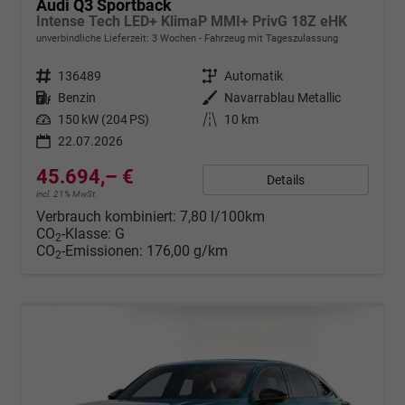
Audi Q3 Sportback
Intense Tech LED+ KlimaP MMI+ PrivG 18Z eHK
unverbindliche Lieferzeit:
3 Wochen
Fahrzeug mit Tageszulassung
Fahrzeugnr.
136489
Getriebe
Automatik
Kraftstoff
Benzin
Außenfarbe
Navarrablau Metallic
Leistung
150 kW (204 PS)
Kilometerstand
10 km
22.07.2026
45.694,– €
Details
incl. 21% MwSt.
Verbrauch kombiniert:
7,80 l/100km
CO
-Klasse:
G
2
CO
-Emissionen:
176,00 g/km
2