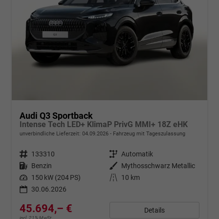
Audi Q3 Sportback
Intense Tech LED+ KlimaP PrivG MMI+ 18Z eHK
unverbindliche Lieferzeit:
04.09.2026
Fahrzeug mit Tageszulassung
Fahrzeugnr.
133310
Getriebe
Automatik
Kraftstoff
Benzin
Außenfarbe
Mythosschwarz Metallic
Leistung
150 kW (204 PS)
Kilometerstand
10 km
30.06.2026
45.694,– €
Details
incl. 21% MwSt.