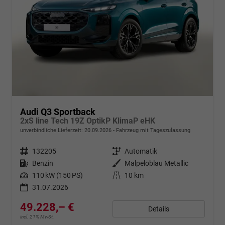
Audi Q3 Sportback
2xS line Tech 19Z OptikP KlimaP eHK
unverbindliche Lieferzeit:
20.09.2026
Fahrzeug mit Tageszulassung
Fahrzeugnr.
132205
Getriebe
Automatik
Kraftstoff
Benzin
Außenfarbe
Malpeloblau Metallic
Leistung
110 kW (150 PS)
Kilometerstand
10 km
31.07.2026
49.228,– €
Details
incl. 21% MwSt.