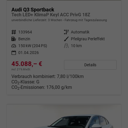
Audi Q3 Sportback
Tech LED+ KlimaP Keyl ACC PrivG 18Z
unverbindliche Lieferzeit:
3 Wochen
Fahrzeug mit Tageszulassung
Fahrzeugnr.
133964
Getriebe
Automatik
Kraftstoff
Benzin
Außenfarbe
Pfeilgrau Perleffekt
Leistung
150 kW (204 PS)
Kilometerstand
10 km
01.04.2026
45.088,– €
Details
incl. 21% MwSt.
Verbrauch kombiniert:
7,80 l/100km
CO
-Klasse:
G
2
CO
-Emissionen:
176,00 g/km
2