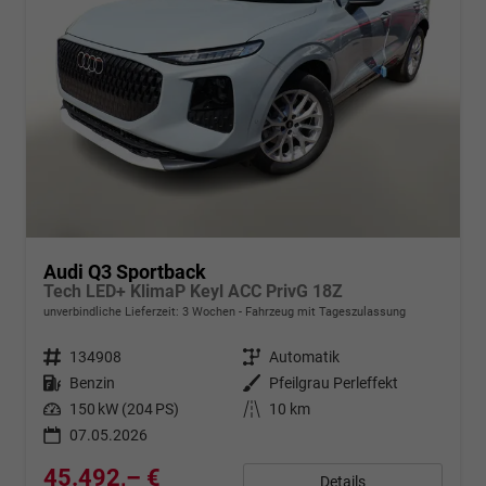
Audi Q3 Sportback
Tech LED+ KlimaP Keyl ACC PrivG 18Z
unverbindliche Lieferzeit:
3 Wochen
Fahrzeug mit Tageszulassung
Fahrzeugnr.
134908
Getriebe
Automatik
Kraftstoff
Benzin
Außenfarbe
Pfeilgrau Perleffekt
Leistung
150 kW (204 PS)
Kilometerstand
10 km
07.05.2026
45.492,– €
Details