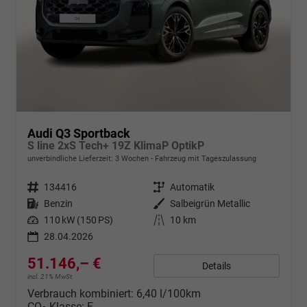
Audi Q3 Sportback
S line 2xS Tech+ 19Z KlimaP OptikP
unverbindliche Lieferzeit:
3 Wochen
Fahrzeug mit Tageszulassung
Fahrzeugnr.
134416
Getriebe
Automatik
Kraftstoff
Benzin
Außenfarbe
Salbeigrün Metallic
Leistung
110 kW (150 PS)
Kilometerstand
10 km
28.04.2026
51.146,– €
Details
incl. 21% MwSt.
Verbrauch kombiniert:
6,40 l/100km
CO
-Klasse:
E