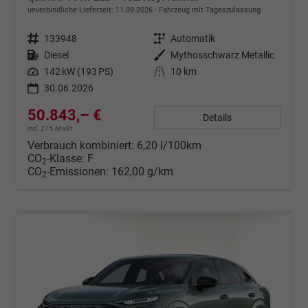
unverbindliche Lieferzeit:
11.09.2026
Fahrzeug mit Tageszulassung
Fahrzeugnr.
133948
Getriebe
Automatik
Kraftstoff
Diesel
Außenfarbe
Mythosschwarz Metallic
Leistung
142 kW (193 PS)
Kilometerstand
10 km
30.06.2026
50.843,– €
Details
incl. 21% MwSt.
Verbrauch kombiniert:
6,20 l/100km
CO
-Klasse:
F
2
CO
-Emissionen:
162,00 g/km
2