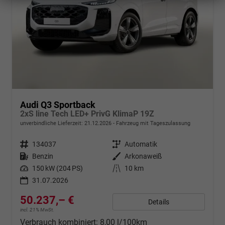
Audi Q3 Sportback
2xS line Tech LED+ PrivG KlimaP 19Z
unverbindliche Lieferzeit:
21.12.2026
Fahrzeug mit Tageszulassung
Fahrzeugnr.
134037
Getriebe
Automatik
Kraftstoff
Benzin
Außenfarbe
Arkonaweiß
Leistung
150 kW (204 PS)
Kilometerstand
10 km
31.07.2026
50.237,– €
Details
incl. 21% MwSt.
Verbrauch kombiniert:
8,00 l/100km