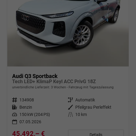
Audi Q3 Sportback
Tech LED+ KlimaP Keyl ACC PrivG 18Z
unverbindliche Lieferzeit:
3 Wochen
Fahrzeug mit Tageszulassung
Fahrzeugnr.
134908
Getriebe
Automatik
Kraftstoff
Benzin
Außenfarbe
Pfeilgrau Perleffekt
Leistung
150 kW (204 PS)
Kilometerstand
10 km
07.05.2026
45.492,– €
Details