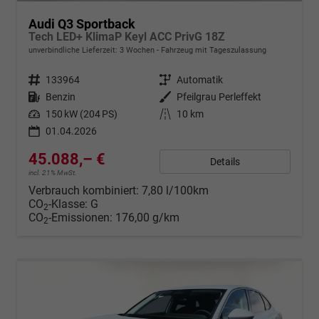
Audi Q3 Sportback
Tech LED+ KlimaP Keyl ACC PrivG 18Z
unverbindliche Lieferzeit:
3 Wochen
Fahrzeug mit Tageszulassung
Fahrzeugnr.
133964
Getriebe
Automatik
Kraftstoff
Benzin
Außenfarbe
Pfeilgrau Perleffekt
Leistung
150 kW (204 PS)
Kilometerstand
10 km
01.04.2026
45.088,– €
Details
incl. 21% MwSt.
Verbrauch kombiniert:
7,80 l/100km
CO
-Klasse:
G
2
CO
-Emissionen:
176,00 g/km
2