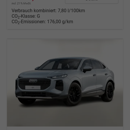
incl. 21% MwSt.
Verbrauch kombiniert:
7,80 l/100km
CO
-Klasse:
G
2
CO
-Emissionen:
176,00 g/km
2