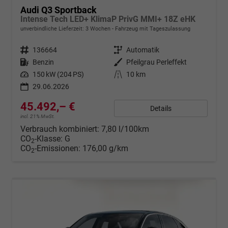
Audi Q3 Sportback
Intense Tech LED+ KlimaP PrivG MMI+ 18Z eHK
unverbindliche Lieferzeit:
3 Wochen
Fahrzeug mit Tageszulassung
Fahrzeugnr.
136664
Getriebe
Automatik
Kraftstoff
Benzin
Außenfarbe
Pfeilgrau Perleffekt
Leistung
150 kW (204 PS)
Kilometerstand
10 km
29.06.2026
45.492,– €
Details
incl. 21% MwSt.
Verbrauch kombiniert:
7,80 l/100km
CO
-Klasse:
G
2
CO
-Emissionen:
176,00 g/km
2