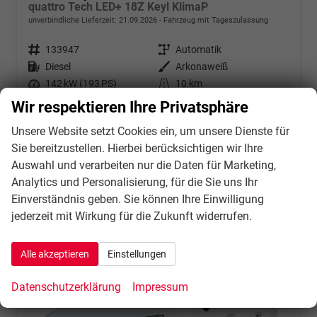
quattro Tech LED+ 18Z Keyl KlimaP
unverbindliche Lieferzeit:
21.09.2026
Fahrzeug mit Tageszulassung
Fahrzeugnr.
133947
Getriebe
Automatik
Kraftstoff
Diesel
Außenfarbe
Arkonaweiß
Leistung
142 kW (193 PS)
Kilometerstand
10 km
31.07.2026
Wir respektieren Ihre Privatsphäre
49.934,– €
Unsere Website setzt Cookies ein, um unsere Dienste für
Details
incl. 21% MwSt.
Sie bereitzustellen. Hierbei berücksichtigen wir Ihre
Verbrauch kombiniert:
6,20 l/100km
Auswahl und verarbeiten nur die Daten für Marketing,
CO
-Klasse:
F
2
Analytics und Personalisierung, für die Sie uns Ihr
CO
-Emissionen:
162,00 g/km
2
Einverständnis geben. Sie können Ihre Einwilligung
jederzeit mit Wirkung für die Zukunft widerrufen.
Alle akzeptieren
Einstellungen
Datenschutzerklärung
Impressum