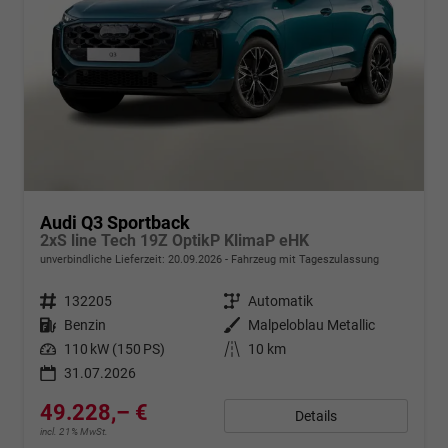
Audi Q3 Sportback
2xS line Tech 19Z OptikP KlimaP eHK
unverbindliche Lieferzeit:
20.09.2026
Fahrzeug mit Tageszulassung
Fahrzeugnr.
132205
Getriebe
Automatik
Kraftstoff
Benzin
Außenfarbe
Malpeloblau Metallic
Leistung
110 kW (150 PS)
Kilometerstand
10 km
31.07.2026
49.228,– €
Details
incl. 21% MwSt.