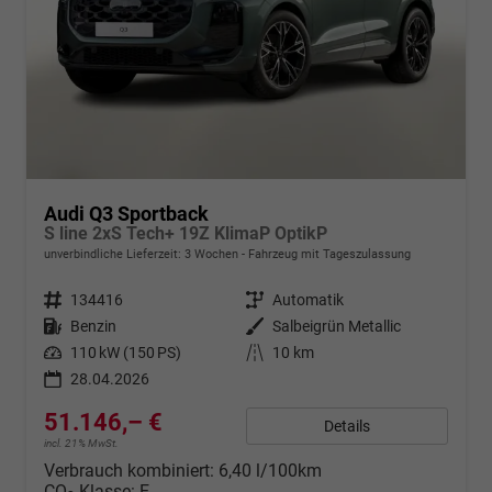
Audi Q3 Sportback
S line 2xS Tech+ 19Z KlimaP OptikP
unverbindliche Lieferzeit:
3 Wochen
Fahrzeug mit Tageszulassung
Fahrzeugnr.
134416
Getriebe
Automatik
Kraftstoff
Benzin
Außenfarbe
Salbeigrün Metallic
Leistung
110 kW (150 PS)
Kilometerstand
10 km
28.04.2026
51.146,– €
Details
incl. 21% MwSt.
Verbrauch kombiniert:
6,40 l/100km
CO
-Klasse:
E