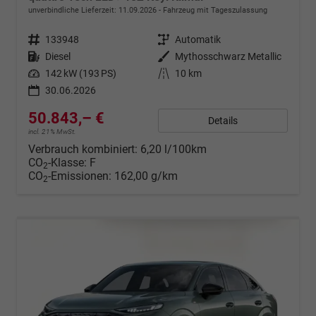
unverbindliche Lieferzeit:
11.09.2026
Fahrzeug mit Tageszulassung
Fahrzeugnr.
133948
Getriebe
Automatik
Kraftstoff
Diesel
Außenfarbe
Mythosschwarz Metallic
Leistung
142 kW (193 PS)
Kilometerstand
10 km
30.06.2026
50.843,– €
Details
incl. 21% MwSt.
Verbrauch kombiniert:
6,20 l/100km
CO
-Klasse:
F
2
CO
-Emissionen:
162,00 g/km
2