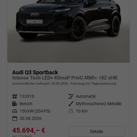
Audi Q3 Sportback
Intense Tech LED+ KlimaP PrivG MMI+ 18Z eHK
unverbindliche Lieferzeit:
04.09.2026
Fahrzeug mit Tageszulassung
Fahrzeugnr.
133310
Getriebe
Automatik
Kraftstoff
Benzin
Außenfarbe
Mythosschwarz Metallic
Leistung
150 kW (204 PS)
Kilometerstand
10 km
30.06.2026
45.694,– €
Details
incl. 21% MwSt.