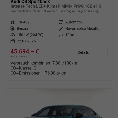
Audi Q3 Sportback
Intense Tech LED+ KlimaP MMI+ PrivG 18Z eHK
unverbindliche Lieferzeit:
3 Wochen
Fahrzeug mit Tageszulassung
Fahrzeugnr.
136489
Getriebe
Automatik
Kraftstoff
Benzin
Außenfarbe
Navarrablau Metallic
Leistung
150 kW (204 PS)
Kilometerstand
10 km
22.07.2026
45.694,– €
Details
incl. 21% MwSt.
Verbrauch kombiniert:
7,80 l/100km
CO
-Klasse:
G
2
CO
-Emissionen:
176,00 g/km
2