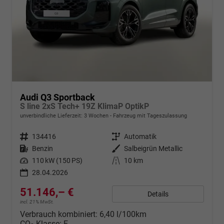
Audi Q3 Sportback
S line 2xS Tech+ 19Z KlimaP OptikP
unverbindliche Lieferzeit:
3 Wochen
Fahrzeug mit Tageszulassung
Fahrzeugnr.
134416
Getriebe
Automatik
Kraftstoff
Benzin
Außenfarbe
Salbeigrün Metallic
Leistung
110 kW (150 PS)
Kilometerstand
10 km
28.04.2026
51.146,– €
Details
incl. 21% MwSt.
Verbrauch kombiniert:
6,40 l/100km
CO
-Klasse:
E