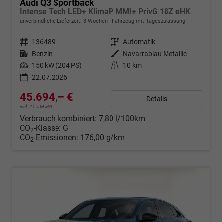
Audi Q3 Sportback
Intense Tech LED+ KlimaP MMI+ PrivG 18Z eHK
unverbindliche Lieferzeit:
3 Wochen
Fahrzeug mit Tageszulassung
Fahrzeugnr.
136489
Getriebe
Automatik
Kraftstoff
Benzin
Außenfarbe
Navarrablau Metallic
Leistung
150 kW (204 PS)
Kilometerstand
10 km
22.07.2026
45.694,– €
Details
incl. 21% MwSt.
Verbrauch kombiniert:
7,80 l/100km
CO
-Klasse:
G
2
CO
-Emissionen:
176,00 g/km
2