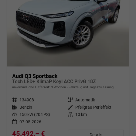
Audi Q3 Sportback
Tech LED+ KlimaP Keyl ACC PrivG 18Z
unverbindliche Lieferzeit:
3 Wochen
Fahrzeug mit Tageszulassung
Fahrzeugnr.
134908
Getriebe
Automatik
Kraftstoff
Benzin
Außenfarbe
Pfeilgrau Perleffekt
Leistung
150 kW (204 PS)
Kilometerstand
10 km
07.05.2026
45.492,– €
Details