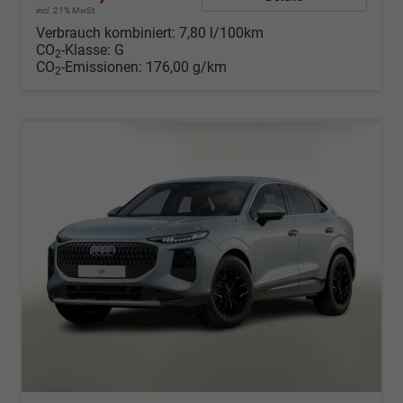
incl. 21% MwSt.
Verbrauch kombiniert:
7,80 l/100km
CO
-Klasse:
G
2
CO
-Emissionen:
176,00 g/km
2