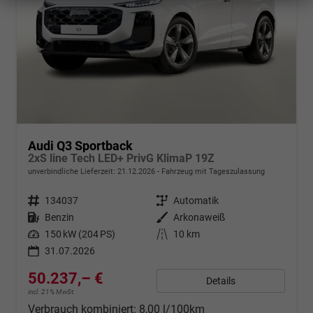
Audi Q3 Sportback
2xS line Tech LED+ PrivG KlimaP 19Z
unverbindliche Lieferzeit:
21.12.2026
Fahrzeug mit Tageszulassung
Fahrzeugnr.
134037
Getriebe
Automatik
Kraftstoff
Benzin
Außenfarbe
Arkonaweiß
Leistung
150 kW (204 PS)
Kilometerstand
10 km
31.07.2026
50.237,– €
Details
incl. 21% MwSt.
Verbrauch kombiniert:
8,00 l/100km