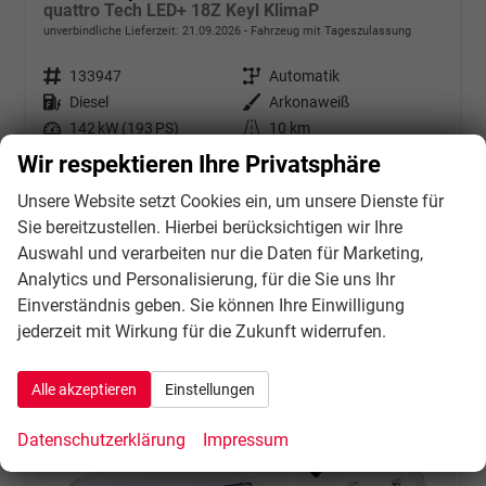
quattro Tech LED+ 18Z Keyl KlimaP
unverbindliche Lieferzeit:
21.09.2026
Fahrzeug mit Tageszulassung
Fahrzeugnr.
133947
Getriebe
Automatik
Kraftstoff
Diesel
Außenfarbe
Arkonaweiß
Leistung
142 kW (193 PS)
Kilometerstand
10 km
31.07.2026
Wir respektieren Ihre Privatsphäre
49.934,– €
Unsere Website setzt Cookies ein, um unsere Dienste für
Details
incl. 21% MwSt.
Sie bereitzustellen. Hierbei berücksichtigen wir Ihre
Verbrauch kombiniert:
6,20 l/100km
Auswahl und verarbeiten nur die Daten für Marketing,
CO
-Klasse:
F
2
Analytics und Personalisierung, für die Sie uns Ihr
CO
-Emissionen:
162,00 g/km
2
Einverständnis geben. Sie können Ihre Einwilligung
jederzeit mit Wirkung für die Zukunft widerrufen.
Alle akzeptieren
Einstellungen
Datenschutzerklärung
Impressum