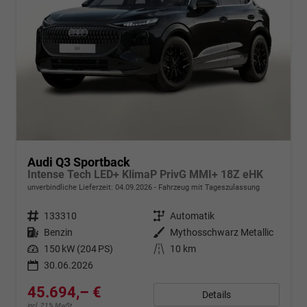
Audi Q3 Sportback
Intense Tech LED+ KlimaP PrivG MMI+ 18Z eHK
unverbindliche Lieferzeit:
04.09.2026
Fahrzeug mit Tageszulassung
Fahrzeugnr.
133310
Getriebe
Automatik
Kraftstoff
Benzin
Außenfarbe
Mythosschwarz Metallic
Leistung
150 kW (204 PS)
Kilometerstand
10 km
30.06.2026
45.694,– €
Details
incl. 21% MwSt.