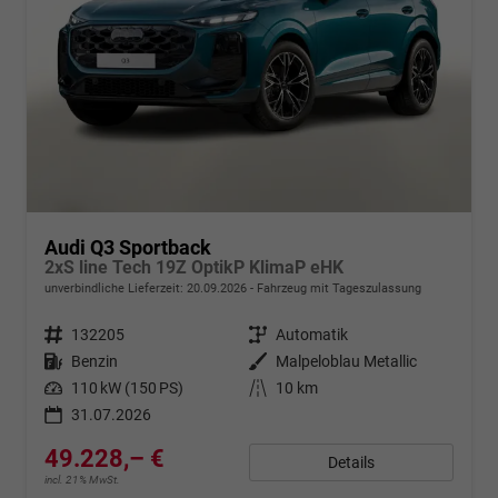
Audi Q3 Sportback
2xS line Tech 19Z OptikP KlimaP eHK
unverbindliche Lieferzeit:
20.09.2026
Fahrzeug mit Tageszulassung
Fahrzeugnr.
132205
Getriebe
Automatik
Kraftstoff
Benzin
Außenfarbe
Malpeloblau Metallic
Leistung
110 kW (150 PS)
Kilometerstand
10 km
31.07.2026
49.228,– €
Details
incl. 21% MwSt.