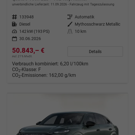
unverbindliche Lieferzeit:
11.09.2026
Fahrzeug mit Tageszulassung
Fahrzeugnr.
133948
Getriebe
Automatik
Kraftstoff
Diesel
Außenfarbe
Mythosschwarz Metallic
Leistung
142 kW (193 PS)
Kilometerstand
10 km
30.06.2026
50.843,– €
Details
incl. 21% MwSt.
Verbrauch kombiniert:
6,20 l/100km
CO
-Klasse:
F
2
CO
-Emissionen:
162,00 g/km
2