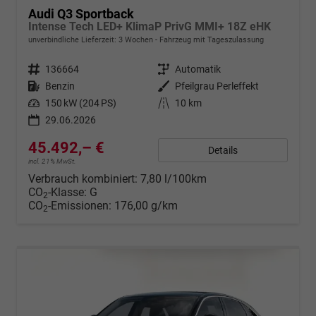
Audi Q3 Sportback
Intense Tech LED+ KlimaP PrivG MMI+ 18Z eHK
unverbindliche Lieferzeit:
3 Wochen
Fahrzeug mit Tageszulassung
Fahrzeugnr.
136664
Getriebe
Automatik
Kraftstoff
Benzin
Außenfarbe
Pfeilgrau Perleffekt
Leistung
150 kW (204 PS)
Kilometerstand
10 km
29.06.2026
45.492,– €
Details
incl. 21% MwSt.
Verbrauch kombiniert:
7,80 l/100km
CO
-Klasse:
G
2
CO
-Emissionen:
176,00 g/km
2