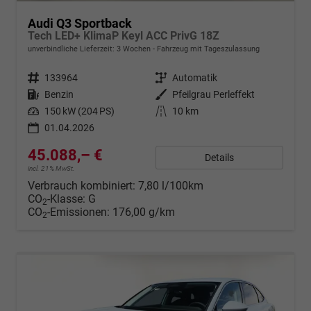
Audi Q3 Sportback
Tech LED+ KlimaP Keyl ACC PrivG 18Z
unverbindliche Lieferzeit:
3 Wochen
Fahrzeug mit Tageszulassung
Fahrzeugnr.
133964
Getriebe
Automatik
Kraftstoff
Benzin
Außenfarbe
Pfeilgrau Perleffekt
Leistung
150 kW (204 PS)
Kilometerstand
10 km
01.04.2026
45.088,– €
Details
incl. 21% MwSt.
Verbrauch kombiniert:
7,80 l/100km
CO
-Klasse:
G
2
CO
-Emissionen:
176,00 g/km
2