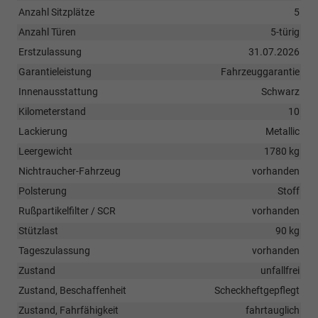
Anzahl Sitzplätze
5
Anzahl Türen
5-türig
Erstzulassung
31.07.2026
Garantieleistung
Fahrzeuggarantie
Innenausstattung
Schwarz
Kilometerstand
10
Lackierung
Metallic
Leergewicht
1780 kg
Nichtraucher-Fahrzeug
vorhanden
Polsterung
Stoff
Rußpartikelfilter / SCR
vorhanden
Stützlast
90 kg
Tageszulassung
vorhanden
Zustand
unfallfrei
Zustand, Beschaffenheit
Scheckheftgepflegt
Zustand, Fahrfähigkeit
fahrtauglich