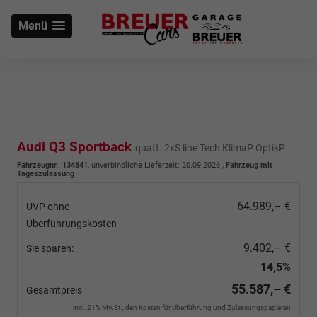
Menü
Audi Q3 Sportback
quatt. 2xS line Tech KlimaP OptikP
Fahrzeugnr.
:
134841
, unverbindliche Lieferzeit:
20.09.2026
,
Fahrzeug mit
Tageszulassung
64.989,– €
UVP ohne
Überführungskosten
9.402,– €
Sie sparen:
14,5%
55.587,– €
Gesamtpreis
incl. 21% MwSt., den Kosten für Überführung und Zulassungspapieren