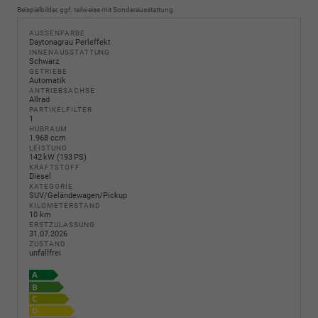
Beispielbilder, ggf. teilweise mit Sonderausstattung
AUSSENFARBE
Daytonagrau Perleffekt
INNENAUSSTATTUNG
Schwarz
GETRIEBE
Automatik
ANTRIEBSACHSE
Allrad
PARTIKELFILTER
1
HUBRAUM
1.968 ccm
LEISTUNG
142 kW (193 PS)
KRAFTSTOFF
Diesel
KATEGORIE
SUV/Geländewagen/Pickup
KILOMETERSTAND
10 km
ERSTZULASSUNG
31.07.2026
ZUSTAND
unfallfrei