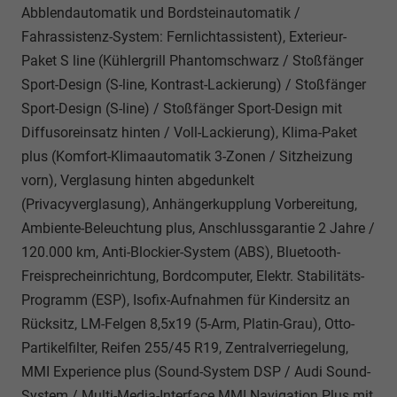
Abblendautomatik und Bordsteinautomatik /
Fahrassistenz-System: Fernlichtassistent), Exterieur-
Paket S line (Kühlergrill Phantomschwarz / Stoßfänger
Sport-Design (S-line, Kontrast-Lackierung) / Stoßfänger
Sport-Design (S-line) / Stoßfänger Sport-Design mit
Diffusoreinsatz hinten / Voll-Lackierung), Klima-Paket
plus (Komfort-Klimaautomatik 3-Zonen / Sitzheizung
vorn), Verglasung hinten abgedunkelt
(Privacyverglasung), Anhängerkupplung Vorbereitung,
Ambiente-Beleuchtung plus, Anschlussgarantie 2 Jahre /
120.000 km, Anti-Blockier-System (ABS), Bluetooth-
Freisprecheinrichtung, Bordcomputer, Elektr. Stabilitäts-
Programm (ESP), Isofix-Aufnahmen für Kindersitz an
Rücksitz, LM-Felgen 8,5x19 (5-Arm, Platin-Grau), Otto-
Partikelfilter, Reifen 255/45 R19, Zentralverriegelung,
MMI Experience plus (Sound-System DSP / Audi Sound-
System / Multi-Media-Interface MMI Navigation Plus mit