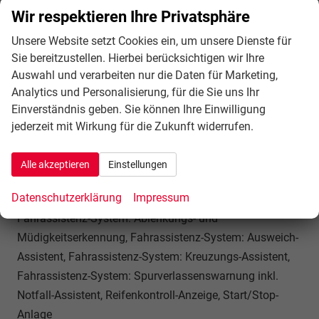
(elektronisch), Getriebe 7-Gang -
Wir respektieren Ihre Privatsphäre
Doppelkupplungsgetriebe S-tronic, Airbag Beifahrerseite
Unsere Website setzt Cookies ein, um unsere Dienste für
abschaltbar, Airbag Fahrer-/Beifahrerseite, Kopf-Airbag-
Sie bereitzustellen. Hierbei berücksichtigen wir Ihre
System (Sideguard), Rücksitzlehne geteilt/klappbar,
Auswahl und verarbeiten nur die Daten für Marketing,
verschiebbar (40:20:40), Seitenairbag vorn, Seitenairbag
Analytics und Personalisierung, für die Sie uns Ihr
vorn mitte (Interaktionsairbag), Gepäckraumklappe
Einverständnis geben. Sie können Ihre Einwilligung
elektr. betätigt (öffnen + schliessen), Fahrassistenz-
jederzeit mit Wirkung für die Zukunft widerrufen.
System: Berganfahr-Assistent, Fahrassistenz-System:
Verkehrszeichenerkennung, Audi connect (Notruf- und
Alle akzeptieren
Einstellungen
Assistance-System), Progressivlenkung, Heckleuchten
Datenschutzerklärung
Impressum
LED, Einparkhilfe vorn und hinten, optisch (APS Plus),
Fahrassistenz-System: Ablenkungs- und
Müdigkeitserkennung, Fahrassistenz-System: Ausweich-
Assistent, Fahrassistenz-System: Kreuzungs-Assistent,
Fahrassistenz-System: Spurverlassenswarnung inkl.
Notfall-Assistent, Reifenkontroll-Anzeige, Start/Stop-
Anlage