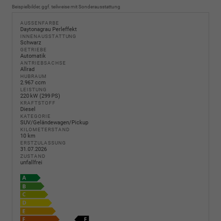
Beispielbilder, ggf. teilweise mit Sonderausstattung
AUSSENFARBE
Daytonagrau Perleffekt
INNENAUSSTATTUNG
Schwarz
GETRIEBE
Automatik
ANTRIEBSACHSE
Allrad
HUBRAUM
2.967 ccm
LEISTUNG
220 kW (299 PS)
KRAFTSTOFF
Diesel
KATEGORIE
SUV/Geländewagen/Pickup
KILOMETERSTAND
10 km
ERSTZULASSUNG
31.07.2026
ZUSTAND
unfallfrei