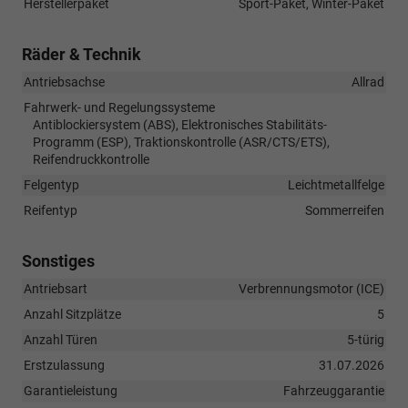
Herstellerpaket
Sport-Paket, Winter-Paket
Räder & Technik
Antriebsachse
Allrad
Fahrwerk- und Regelungssysteme
Antiblockiersystem (ABS), Elektronisches Stabilitäts-
Programm (ESP), Traktionskontrolle (ASR/CTS/ETS),
Reifendruckkontrolle
Felgentyp
Leichtmetallfelge
Reifentyp
Sommerreifen
Sonstiges
Antriebsart
Verbrennungsmotor (ICE)
Anzahl Sitzplätze
5
Anzahl Türen
5-türig
Erstzulassung
31.07.2026
Garantieleistung
Fahrzeuggarantie