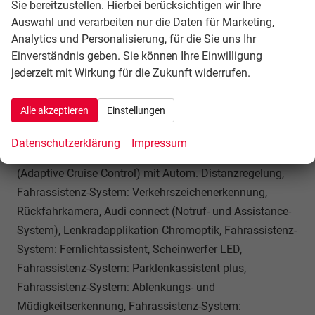
C) für Fondpassagiere, Antriebsart: Allradantrieb, Audi
Sie bereitzustellen. Hierbei berücksichtigen wir Ihre
Drive Select, Wegfahrsperre (elektronisch), Getriebe 7-
Auswahl und verarbeiten nur die Daten für Marketing,
Analytics und Personalisierung, für die Sie uns Ihr
Gang - Doppelkupplungsgetriebe S-tronic, Digitaler
Einverständnis geben. Sie können Ihre Einwilligung
Fahrzeugschlüssel, Isofix-Aufnahmen für Kindersitz an
jederzeit mit Wirkung für die Zukunft widerrufen.
Beifahrersitz und Rücksitz, Schließ-/Startsystem
Advanced Key (Komfortschlüssel, ohne Safelock),
Alle akzeptieren
Einstellungen
Gepäckraumklappe elektr. betätigt (öffnen + schliessen)
mit sensorgesteuerter Entriegelung, Fahrassistenz-
Datenschutzerklärung
Impressum
System: Adaptive Geschwindigkeitsregelanlage
(Adaptive Cruise Control) mit Autom. Distanzregelung,
Fahrassistenz-System: Verkehrszeichenerkennung,
Rückfahrkamera, Audi connect (Notruf- und Assistance-
System), Lenkradapplikation Chromoptik, Fahrassistenz-
System: Fernlichtassistent, Scheinwerfer LED,
Fahrassistenz-System: Parklenkassistent plus,
Fahrassistenz-System: Ablenkungs- und
Müdigkeitserkennung, Fahrassistenz-System: