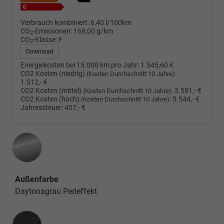
Verbrauch kombiniert:
6,40 l/100km
CO
-Emissionen:
168,00 g/km
2
CO
-Klasse:
F
2
Download
Energiekosten bei 15.000 km pro Jahr:
1.545,60 €
CO2 Kosten (niedrig)
:
(Kosten Durchschnitt 10 Jahre)
1.512,- €
CO2 Kosten (mittel)
:
3.591,- €
(Kosten Durchschnitt 10 Jahre)
CO2 Kosten (hoch)
:
5.544,- €
(Kosten Durchschnitt 10 Jahre)
Jahressteuer:
457,- €
Außenfarbe
Daytonagrau Perleffekt
Innenausstattung