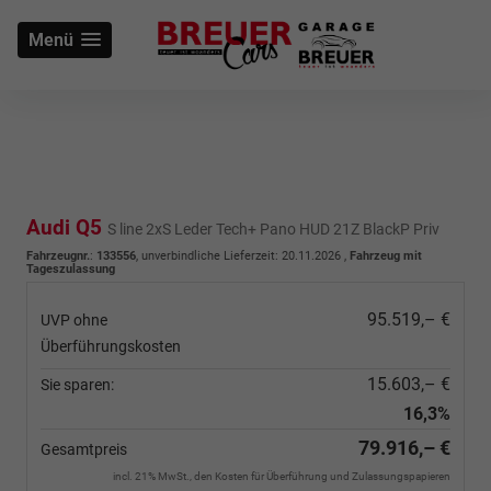
Menü
Audi Q5
S line 2xS Leder Tech+ Pano HUD 21Z BlackP Priv
Fahrzeugnr.
:
133556
, unverbindliche Lieferzeit:
20.11.2026
,
Fahrzeug mit
Tageszulassung
95.519,– €
UVP ohne
Überführungskosten
15.603,– €
Sie sparen:
16,3%
79.916,– €
Gesamtpreis
incl. 21% MwSt., den Kosten für Überführung und Zulassungspapieren