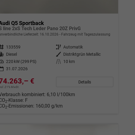
Audi Q5 Sportback
S line 2xS Tech Leder Pano 20Z PrivG
unverbindliche Lieferzeit:
16.10.2026
Fahrzeug mit Tageszulassung
Fahrzeugnr.
133559
Getriebe
Automatik
Kraftstoff
Diesel
Außenfarbe
Distriktgrün Metallic
Leistung
220 kW (299 PS)
Kilometerstand
10 km
31.07.2026
74.263,– €
Details
incl. 21% MwSt.
Verbrauch kombiniert:
6,10 l/100km
CO
-Klasse:
F
2
CO
-Emissionen:
160,00 g/km
2