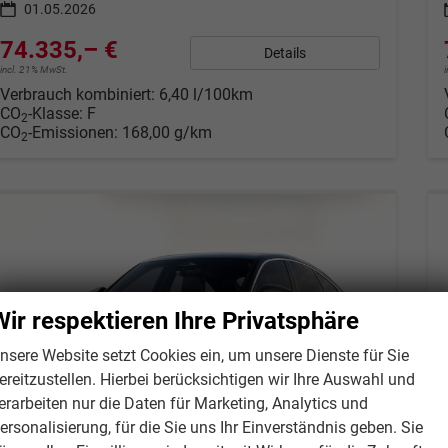
01.05.2026
74.335,– €
Details
incl. 21% MwSt.
Verbrauch kombiniert:
6,40 l/100km
CO
-Klasse:
F
2
CO
-Emissionen:
168,00 g/km
2
Wir respektieren Ihre Privatsphäre
nsere Website setzt Cookies ein, um unsere Dienste für Sie
ereitzustellen. Hierbei berücksichtigen wir Ihre Auswahl und
erarbeiten nur die Daten für Marketing, Analytics und
ersonalisierung, für die Sie uns Ihr Einverständnis geben. Sie