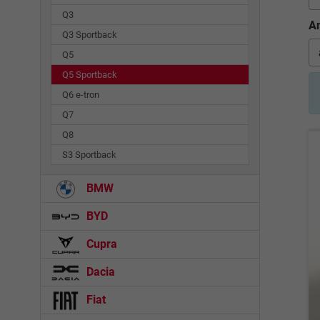
Q3
An
Q3 Sportback
Q5
Q5 Sportback
Q6 e-tron
Q7
Q8
S3 Sportback
BMW
BYD
Cupra
Dacia
Fiat