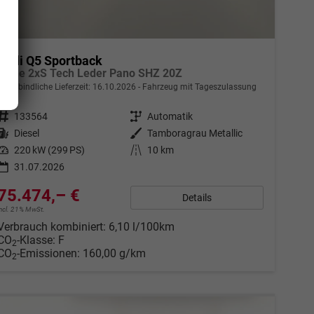
Audi Q5 Sportback
S line 2xS Tech Leder Pano SHZ 20Z
unverbindliche Lieferzeit:
16.10.2026
Fahrzeug mit Tageszulassung
Fahrzeugnr.
133564
Getriebe
Automatik
Kraftstoff
Diesel
Außenfarbe
Tamboragrau Metallic
Leistung
220 kW (299 PS)
Kilometerstand
10 km
31.07.2026
75.474,– €
Details
incl. 21% MwSt.
Verbrauch kombiniert:
6,10 l/100km
CO
-Klasse:
F
2
CO
-Emissionen:
160,00 g/km
2