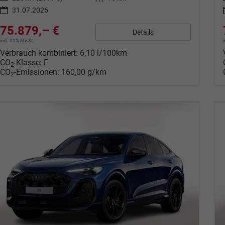
31.07.2026
75.879,– €
Details
incl. 21% MwSt.
Verbrauch kombiniert:
6,10 l/100km
CO
-Klasse:
F
2
CO
-Emissionen:
160,00 g/km
2