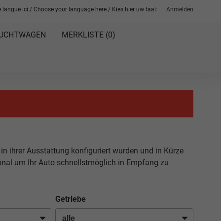
 langue ici / Choose your language here / Kies hier uw taal:
Anmelden
UCHTWAGEN
MERKLISTE (
0
)
 in ihrer Ausstattung konfiguriert wurden und in Kürze
sonal um Ihr Auto schnellstmöglich in Empfang zu
Getriebe