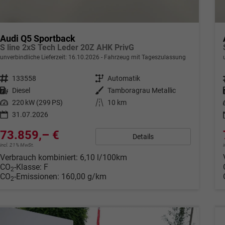
Audi Q5 Sportback
S line 2xS Tech Leder 20Z AHK PrivG
unverbindliche Lieferzeit:
16.10.2026
Fahrzeug mit Tageszulassung
Fahrzeugnr.
133558
Getriebe
Automatik
Kraftstoff
Diesel
Außenfarbe
Tamboragrau Metallic
Leistung
220 kW (299 PS)
Kilometerstand
10 km
31.07.2026
73.859,– €
Details
incl. 21% MwSt.
Verbrauch kombiniert:
6,10 l/100km
CO
-Klasse:
F
2
CO
-Emissionen:
160,00 g/km
2