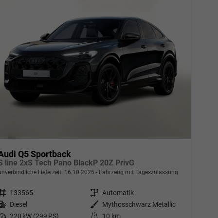
Audi Q5 Sportback
S line 2xS Tech Pano BlackP 20Z PrivG
unverbindliche Lieferzeit:
16.10.2026
Fahrzeug mit Tageszulassung
Fahrzeugnr.
133565
Getriebe
Automatik
Kraftstoff
Diesel
Außenfarbe
Mythosschwarz Metallic
Leistung
220 kW (299 PS)
Kilometerstand
10 km