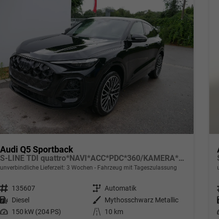
Audi Q5 Sportback
S-LINE TDI quattro*NAVI*ACC*PDC*360/KAMERA*LED*SHZ*EL.PANORAMA-DACH*21-ZOLL
unverbindliche Lieferzeit:
3 Wochen
Fahrzeug mit Tageszulassung
Fahrzeugnr.
135607
Getriebe
Automatik
Kraftstoff
Diesel
Außenfarbe
Mythosschwarz Metallic
Leistung
150 kW (204 PS)
Kilometerstand
10 km