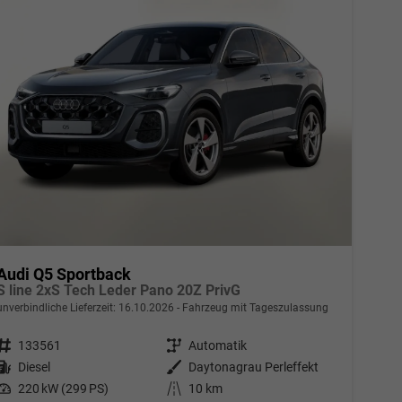
Audi Q5 Sportback
S line 2xS Tech Leder Pano 20Z PrivG
unverbindliche Lieferzeit:
16.10.2026
Fahrzeug mit Tageszulassung
Fahrzeugnr.
133561
Getriebe
Automatik
Kraftstoff
Diesel
Außenfarbe
Daytonagrau Perleffekt
Leistung
220 kW (299 PS)
Kilometerstand
10 km