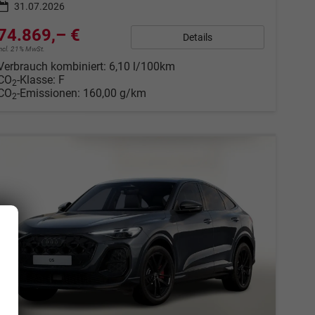
31.07.2026
74.869,– €
Details
incl. 21% MwSt.
Verbrauch kombiniert:
6,10 l/100km
CO
-Klasse:
F
2
CO
-Emissionen:
160,00 g/km
2