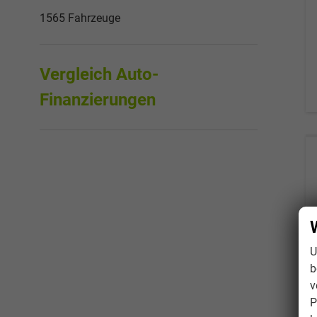
1565 Fahrzeuge
Vergleich Auto-
Finanzierungen
U
b
v
P