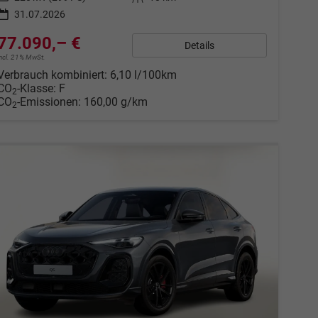
31.07.2026
77.090,– €
Details
incl. 21% MwSt.
Verbrauch kombiniert:
6,10 l/100km
CO
-Klasse:
F
2
CO
-Emissionen:
160,00 g/km
2