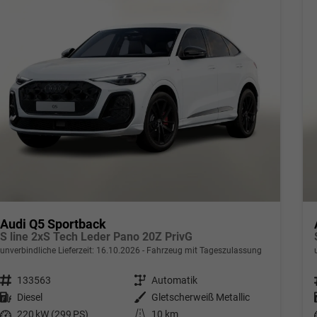
Audi Q5 Sportback
S line 2xS Tech Leder Pano 20Z PrivG
unverbindliche Lieferzeit:
16.10.2026
Fahrzeug mit Tageszulassung
Fahrzeugnr.
133563
Getriebe
Automatik
Kraftstoff
Diesel
Außenfarbe
Gletscherweiß Metallic
Leistung
220 kW (299 PS)
Kilometerstand
10 km