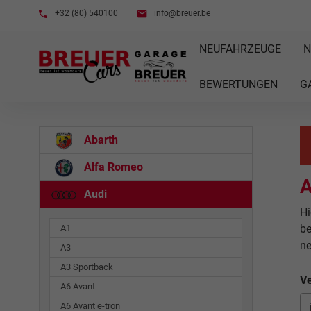
+32 (80) 540100
info@breuer.be
NEUFAHRZEUGE
N
BEWERTUNGEN
G
Abarth
Alfa Romeo
A
Audi
Hi
be
A1
n
A3
A3 Sportback
Ve
A6 Avant
A6 Avant e-tron