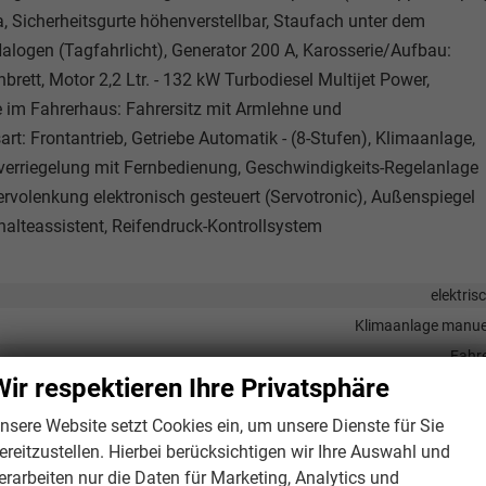
, Sicherheitsgurte höhenverstellbar, Staufach unter dem
Halogen (Tagfahrlicht), Generator 200 A, Karosserie/Aufbau:
ett, Motor 2,2 Ltr. - 132 kW Turbodiesel Multijet Power,
e im Fahrerhaus: Fahrersitz mit Armlehne und
rt: Frontantrieb, Getriebe Automatik - (8-Stufen), Klimaanlage,
alverriegelung mit Fernbedienung, Geschwindigkeits-Regelanlage
rvolenkung elektronisch gesteuert (Servotronic), Außenspiegel
rhalteassistent, Reifendruck-Kontrollsystem
elektris
Klimaanlage manue
Fahr
Wir respektieren Ihre Privatsphäre
nsere Website setzt Cookies ein, um unsere Dienste für Sie
Sprachsteueru
ereitzustellen. Hierbei berücksichtigen wir Ihre Auswahl und
erarbeiten nur die Daten für Marketing, Analytics und
ittstelle USB, Digitalradio DAB, Android Auto, Apple CarPlay, Touchscre