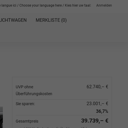
 langue ici / Choose your language here / Kies hier uw taal:
Anmelden
UCHTWAGEN
MERKLISTE (
0
)
62.740,– €
UVP ohne
Überführungskosten
23.001,– €
Sie sparen:
36,7%
39.739,– €
Gesamtpreis