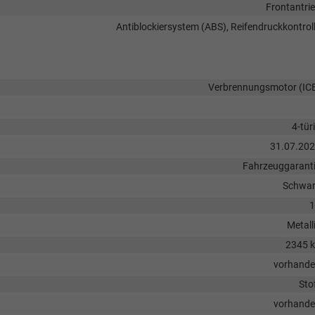
Frontantri
Antiblockiersystem (ABS), Reifendruckkontrol
Verbrennungsmotor (IC
4-tür
31.07.20
Fahrzeuggarant
Schwa
1
Metall
2345 
vorhand
Sto
vorhand