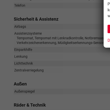
P
Telefon
k
w
Sicherheit & Assistenz
Airbags
Assistenzsysteme
Tempomat, Tempomat mit Lenkradkontrolle, Notbremsassistent
D
Verkehrzeichenerkennung, Müdigkeitserkennungs-Sensor, Ge
Einparkhilfe
Lenkung
Lichttechnik
Zentralverriegelung
Außen
Außenspiegel
Räder & Technik