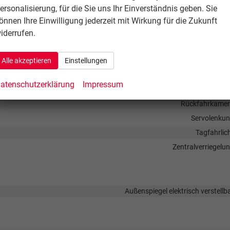
ersonalisierung, für die Sie uns Ihr Einverständnis geben. Sie
Freisprecheinrichtung, Bluetoo
önnen Ihre Einwilligung jederzeit mit Wirkung für die Zukunft
iderrufen.
Fenster-/Kopfairbags Vorne, Beifahrerairb
Alle akzeptieren
Einstellungen
 (City-Safety), Berganfahrassistent, Spurhalteassistent,
atenschutzerklärung
Impressum
schwindigkeitsbegrenzer
Rückfahrkame
Servolenku
Tagfahrlic
Zentralverriegelu
Außenspiegel elektrisch verstellb