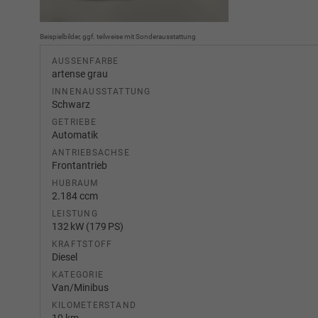
Beispielbilder, ggf. teilweise mit Sonderausstattung
AUSSENFARBE
artense grau
INNENAUSSTATTUNG
Schwarz
GETRIEBE
Automatik
ANTRIEBSACHSE
Frontantrieb
HUBRAUM
2.184 ccm
LEISTUNG
132 kW (179 PS)
KRAFTSTOFF
Diesel
KATEGORIE
Van/Minibus
KILOMETERSTAND