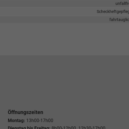
unfallfr
Scheckheftgepfle
fahrtaugli
Öffnungszeiten
Montag:
13h00-17h00
Dienstag bis Freitag:
8h00-12h00 12h30-17h00