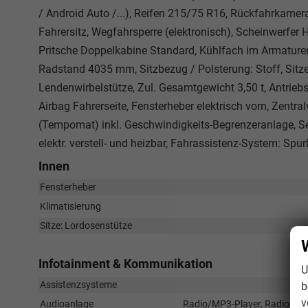
/ Android Auto /...), Reifen 215/75 R16, Rückfahrkamera
Fahrersitz, Wegfahrsperre (elektronisch), Scheinwerfer 
Pritsche Doppelkabine Standard, Kühlfach im Armaturenbr
Radstand 4035 mm, Sitzbezug / Polsterung: Stoff, Sitz
Lendenwirbelstütze, Zul. Gesamtgewicht 3,50 t, Antriebsa
Airbag Fahrerseite, Fensterheber elektrisch vorn, Zentr
(Tempomat) inkl. Geschwindigkeits-Begrenzeranlage, Se
elektr. verstell- und heizbar, Fahrassistenz-System: Spu
Innen
Fensterheber
Klimatisierung
Sitze: Lordosenstütze
Infotainment & Kommunikation
U
Assistenzsysteme
b
v
Audioanlage
Radio/MP3-Player, Radio, Schn