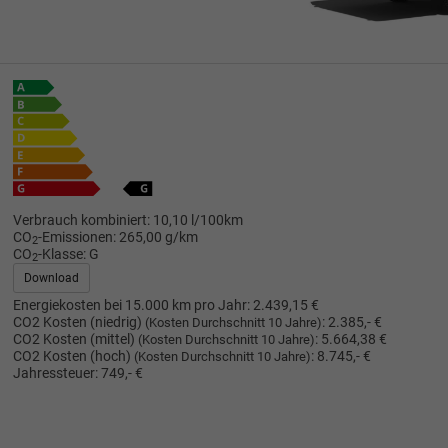
Verbrauch kombiniert:
10,10 l/100km
CO
-Emissionen:
265,00 g/km
2
CO
-Klasse:
G
2
Download
Energiekosten bei 15.000 km pro Jahr:
2.439,15 €
CO2 Kosten (niedrig)
:
2.385,- €
(Kosten Durchschnitt 10 Jahre)
CO2 Kosten (mittel)
:
5.664,38 €
(Kosten Durchschnitt 10 Jahre)
CO2 Kosten (hoch)
:
8.745,- €
(Kosten Durchschnitt 10 Jahre)
Jahressteuer:
749,- €