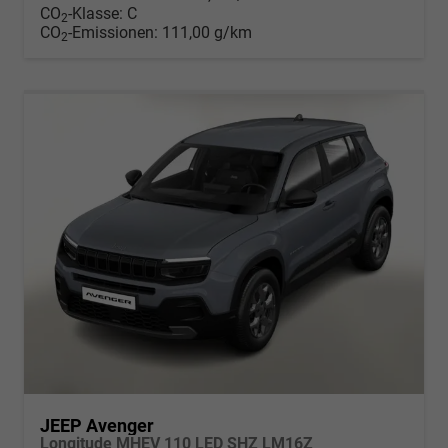
CO
-Klasse:
C
2
CO
-Emissionen:
111,00 g/km
2
JEEP Avenger
Longitude MHEV 110 LED SHZ LM16Z