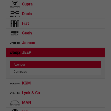
Cupra
Dacia
Fiat
Geely
Jaecoo
JEEP
Avenger
Compass
KGM
Lynk & Co
MAN