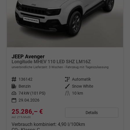
JEEP Avenger
Longitude MHEV 110 LED SHZ LM16Z
unverbindliche Lieferzeit:
3 Wochen
Fahrzeug mit Tageszulassung
Fahrzeugnr.
136142
Getriebe
Automatik
Kraftstoff
Benzin
Außenfarbe
Snow White
Leistung
74 kW (101 PS)
Kilometerstand
10 km
29.04.2026
25.286,– €
Details
incl. 21% MwSt.
Verbrauch kombiniert:
4,90 l/100km
CO
-Klasse:
C