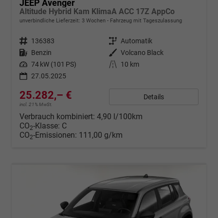
JEEP Avenger
Altitude Hybrid Kam KlimaA ACC 17Z AppCo
unverbindliche Lieferzeit:
3 Wochen
Fahrzeug mit Tageszulassung
Fahrzeugnr.
136383
Getriebe
Automatik
Kraftstoff
Benzin
Außenfarbe
Volcano Black
Leistung
74 kW (101 PS)
Kilometerstand
10 km
27.05.2025
25.282,– €
Details
incl. 21% MwSt.
Verbrauch kombiniert:
4,90 l/100km
CO
-Klasse:
C
2
CO
-Emissionen:
111,00 g/km
2