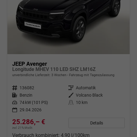
JEEP Avenger
Longitude MHEV 110 LED SHZ LM16Z
unverbindliche Lieferzeit:
3 Wochen
Fahrzeug mit Tageszulassung
Fahrzeugnr.
136082
Getriebe
Automatik
Kraftstoff
Benzin
Außenfarbe
Volcano Black
Leistung
74 kW (101 PS)
Kilometerstand
10 km
29.04.2026
25.286,– €
Details
incl. 21% MwSt.
Verbrauch kombiniert:
4,90 l/100km