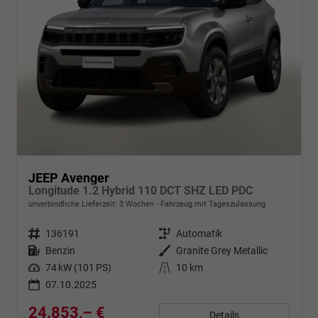
JEEP Avenger
Longitude 1.2 Hybrid 110 DCT SHZ LED PDC
unverbindliche Lieferzeit:
3 Wochen
Fahrzeug mit Tageszulassung
Fahrzeugnr.
136191
Getriebe
Automatik
Kraftstoff
Benzin
Außenfarbe
Granite Grey Metallic
Leistung
74 kW (101 PS)
Kilometerstand
10 km
07.10.2025
24.853,– €
Details