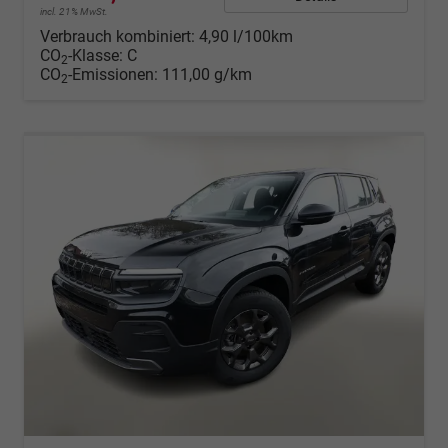
incl. 21% MwSt.
Verbrauch kombiniert:
4,90 l/100km
CO
-Klasse:
C
2
CO
-Emissionen:
111,00 g/km
2