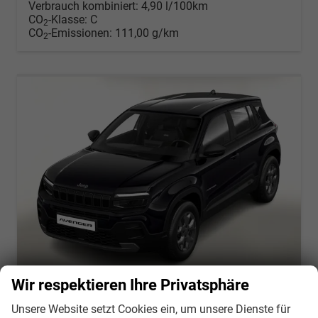
Verbrauch kombiniert:
4,90 l/100km
CO
-Klasse:
C
2
CO
-Emissionen:
111,00 g/km
2
Wir respektieren Ihre Privatsphäre
Unsere Website setzt Cookies ein, um unsere Dienste für
JEEP Avenger