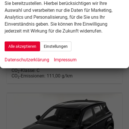
Longitude MHEV 110 LED SHZ LM16Z
Sie bereitzustellen. Hierbei berücksichtigen wir Ihre
unverbindliche Lieferzeit:
3 Wochen
Fahrzeug mit Tageszulassung
Auswahl und verarbeiten nur die Daten für Marketing,
Analytics und Personalisierung, für die Sie uns Ihr
Fahrzeugnr.
136031
Getriebe
Automatik
Einverständnis geben. Sie können Ihre Einwilligung
Kraftstoff
Benzin
Außenfarbe
Volcano Black
jederzeit mit Wirkung für die Zukunft widerrufen.
Leistung
74 kW (101 PS)
Kilometerstand
10 km
29.04.2026
Alle akzeptieren
Einstellungen
25.286,– €
Details
incl. 21% MwSt.
Datenschutzerklärung
Impressum
Verbrauch kombiniert:
4,90 l/100km
CO
-Klasse:
C
2
CO
-Emissionen:
111,00 g/km
2