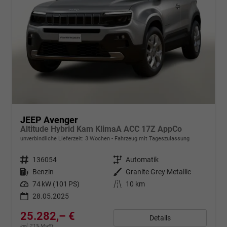
JEEP Avenger
Altitude Hybrid Kam KlimaA ACC 17Z AppCo
unverbindliche Lieferzeit:
3 Wochen
Fahrzeug mit Tageszulassung
Fahrzeugnr.
136054
Getriebe
Automatik
Kraftstoff
Benzin
Außenfarbe
Granite Grey Metallic
Leistung
74 kW (101 PS)
Kilometerstand
10 km
28.05.2025
25.282,– €
Details
incl. 21% MwSt.