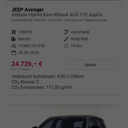
JEEP Avenger
Altitude Hybrid Kam KlimaA ACC 17Z AppCo
unverbindliche Lieferzeit:
3 Wochen
Fahrzeug mit Tageszulassung
Fahrzeugnr.
136053
Getriebe
Automatik
Kraftstoff
Benzin
Außenfarbe
Ruby Red
Leistung
74 kW (101 PS)
Kilometerstand
10 km
28.05.2025
24.726,– €
Details
incl. 21% MwSt.
Verbrauch kombiniert:
4,90 l/100km
CO
-Klasse:
C
2
CO
-Emissionen:
111,00 g/km
2