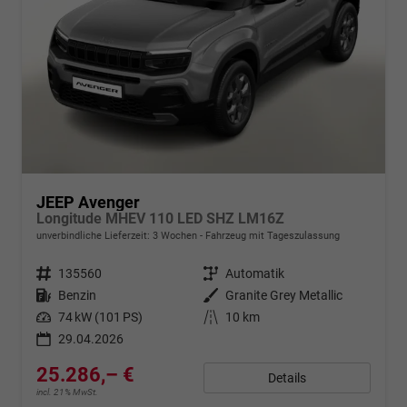
JEEP Avenger
Longitude MHEV 110 LED SHZ LM16Z
unverbindliche Lieferzeit:
3 Wochen
Fahrzeug mit Tageszulassung
Fahrzeugnr.
135560
Getriebe
Automatik
Kraftstoff
Benzin
Außenfarbe
Granite Grey Metallic
Leistung
74 kW (101 PS)
Kilometerstand
10 km
29.04.2026
25.286,– €
Details
incl. 21% MwSt.