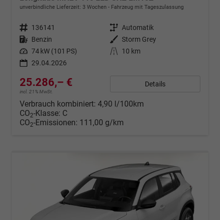
unverbindliche Lieferzeit:
3 Wochen
Fahrzeug mit Tageszulassung
Fahrzeugnr.
136141
Getriebe
Automatik
Kraftstoff
Benzin
Außenfarbe
Storm Grey
Leistung
74 kW (101 PS)
Kilometerstand
10 km
29.04.2026
25.286,– €
Details
incl. 21% MwSt.
Verbrauch kombiniert:
4,90 l/100km
CO
-Klasse:
C
2
CO
-Emissionen:
111,00 g/km
2