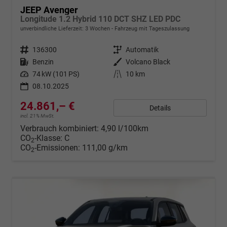
JEEP Avenger
Longitude 1.2 Hybrid 110 DCT SHZ LED PDC
unverbindliche Lieferzeit:
3 Wochen
Fahrzeug mit Tageszulassung
Fahrzeugnr.
136300
Getriebe
Automatik
Kraftstoff
Benzin
Außenfarbe
Volcano Black
Leistung
74 kW (101 PS)
Kilometerstand
10 km
08.10.2025
24.861,– €
Details
incl. 21% MwSt.
Verbrauch kombiniert:
4,90 l/100km
CO
-Klasse:
C
2
CO
-Emissionen:
111,00 g/km
2