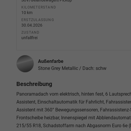
SUV/Geländewagen/Pickup
KILOMETERSTAND
10 km
ERSTZULASSUNG
30.04.2026
ZUSTAND
unfallfrei
Außenfarbe
Stone Grey Metallic / Dach: schw
Beschreibung
Panoramadach vorn elektrisch, hinten fest, 6 Lautsprech
Assistent, Einschaltautomatik für Fahrlicht, Fahrassist
Assistent mit 360° Bewegungssensoren, Fahrassistenz
Frontscheibe heizbar, Innenspiegel mit Abblendautomati
215/55 R18, Schadstoffarm nach Abgasnorm Euro 6e (EU6