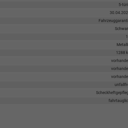
5-tür
30.04.20
Fahrzeuggarant
Schwa
1
Metall
1288 
vorhand
vorhand
vorhand
unfallfr
Scheckheftgepfle
fahrtaugli