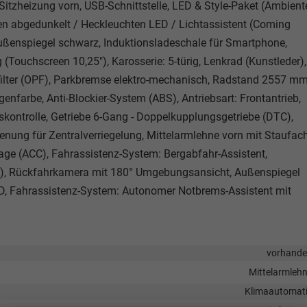
, Sitzheizung vorn, USB-Schnittstelle, LED & Style-Paket (Ambient
en abgedunkelt / Heckleuchten LED / Lichtassistent (Coming
ußenspiegel schwarz, Induktionsladeschale für Smartphone,
ouchscreen 10,25"), Karosserie: 5-türig, Lenkrad (Kunstleder),
elfilter (OPF), Parkbremse elektro-mechanisch, Radstand 2557 mm
genfarbe, Anti-Blockier-System (ABS), Antriebsart: Frontantrieb,
nskontrolle, Getriebe 6-Gang - Doppelkupplungsgetriebe (DTC),
enung für Zentralverriegelung, Mittelarmlehne vorn mit Staufach
age (ACC), Fahrassistenz-System: Bergabfahr-Assistent,
), Rückfahrkamera mit 180° Umgebungsansicht, Außenspiegel
 LED, Fahrassistenz-System: Autonomer Notbrems-Assistent mit
vorhand
Mittelarmleh
Klimaautomat