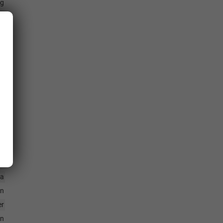
ng
tz
en
io
es
ag
ra
en
er
en