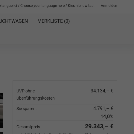
 langue ici / Choose your language here / Kies hier uw taal:
Anmelden
UCHTWAGEN
MERKLISTE (
0
)
34.134,– €
UVP ohne
Überführungskosten
4.791,– €
Sie sparen:
14,0%
29.343,– €
Gesamtpreis