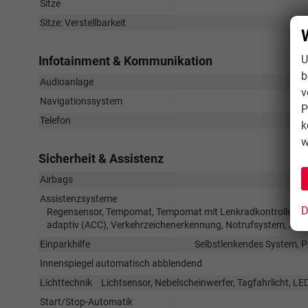
Sitze
Sitze: Verstellbarkeit
U
Infotainment & Kommunikation
b
Audioanlage
v
Navigationssystem
P
Telefon
k
w
Sicherheit & Assistenz
Airbags
Assistenzsysteme
D
Regensensor, Tempomat, Tempomat mit Lenkradkontrolle, No
adaptiv (ACC), Verkehrzeichenerkennung, Notrufsystem, Ab
Einparkhilfe
Selbstlenkendes System, P
Innenspiegel automatisch abblendend
Lichttechnik
Lichtsensor, Nebelscheinwerfer, Tagfahrlicht, LE
Start/Stop-Automatik