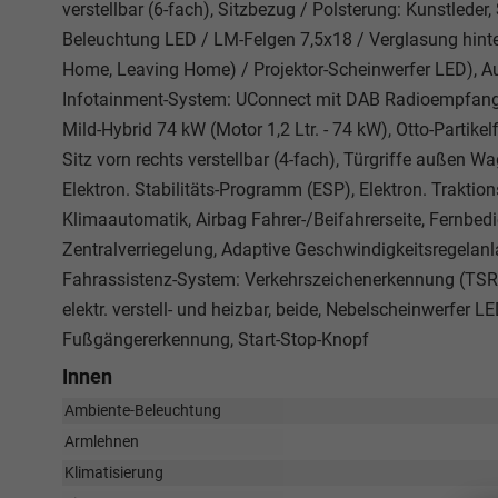
verstellbar (6-fach), Sitzbezug / Polsterung: Kunstleder
Beleuchtung LED / LM-Felgen 7,5x18 / Verglasung hint
Home, Leaving Home) / Projektor-Scheinwerfer LED), A
Infotainment-System: UConnect mit DAB Radioempfang (T
Mild-Hybrid 74 kW (Motor 1,2 Ltr. - 74 kW), Otto-Partik
Sitz vorn rechts verstellbar (4-fach), Türgriffe außen Wa
Elektron. Stabilitäts-Programm (ESP), Elektron. Traktio
Klimaautomatik, Airbag Fahrer-/Beifahrerseite, Fernbedi
Zentralverriegelung, Adaptive Geschwindigkeitsregelanl
Fahrassistenz-System: Verkehrszeichenerkennung (TSR
elektr. verstell- und heizbar, beide, Nebelscheinwerfer
Fußgängererkennung, Start-Stop-Knopf
Innen
Ambiente-Beleuchtung
Armlehnen
Klimatisierung