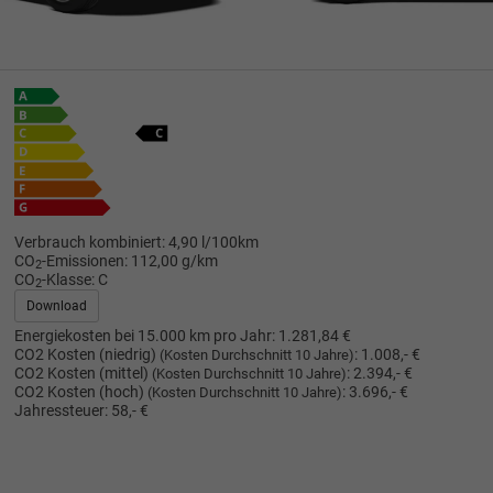
Verbrauch kombiniert:
4,90 l/100km
CO
-Emissionen:
112,00 g/km
2
CO
-Klasse:
C
2
Download
Energiekosten bei 15.000 km pro Jahr:
1.281,84 €
CO2 Kosten (niedrig)
:
1.008,- €
(Kosten Durchschnitt 10 Jahre)
CO2 Kosten (mittel)
:
2.394,- €
(Kosten Durchschnitt 10 Jahre)
CO2 Kosten (hoch)
:
3.696,- €
(Kosten Durchschnitt 10 Jahre)
Jahressteuer:
58,- €