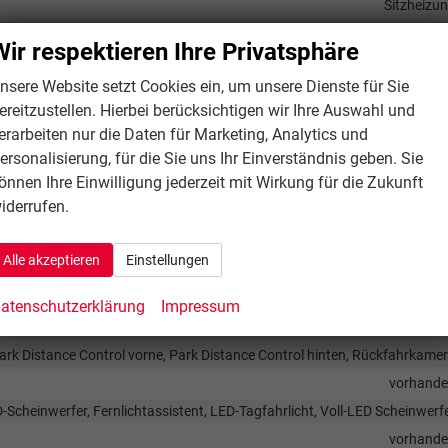
Sitzheizu
Elektrisch verstellbarer Fahrersi
Wir respektieren Ihre Privatsphäre
nsere Website setzt Cookies ein, um unsere Dienste für Sie
ereitzustellen. Hierbei berücksichtigen wir Ihre Auswahl und
Radio/MP3-Player, Radio, Schnittstelle USB, Digitalradio DAB, Touchscre
erarbeiten nur die Daten für Marketing, Analytics und
Navigation, Navigation per Aud
ersonalisierung, für die Sie uns Ihr Einverständnis geben. Sie
Induktionsladen für Smartphon
önnen Ihre Einwilligung jederzeit mit Wirkung für die Zukunft
iderrufen.
Alle akzeptieren
Einstellungen
Fenster-/Kopfairbags Vorne, Beifahrerairb
atenschutzerklärung
Impressum
tbremsassistent (City-Safety), Berganfahrassistent, Abstandstempomat
standswarner
ark Distance Control vorne, Park Distance Control hinten, Rückfahrkame
vorhand
D-Scheinwerfer, Fernlichtassistent, LED-Tagfahrlicht, Voll-LED Scheinwerf
vorhand