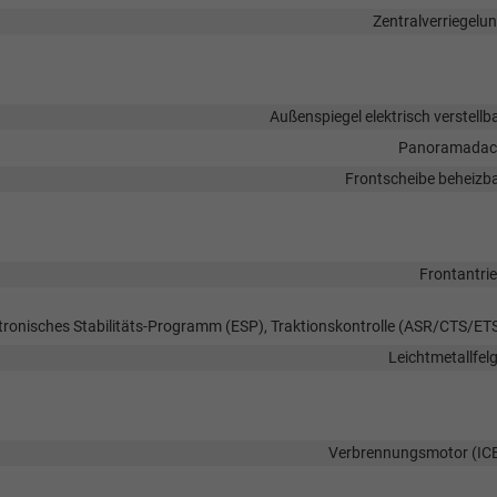
Zentralverriegelu
Außenspiegel elektrisch verstellb
Panoramadac
Frontscheibe beheizb
Frontantri
ktronisches Stabilitäts-Programm (ESP), Traktionskontrolle (ASR/CTS/ET
Leichtmetallfel
Verbrennungsmotor (IC