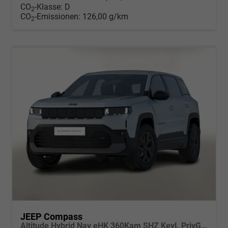
CO
-Klasse:
D
2
CO
-Emissionen:
126,00 g/km
2
JEEP Compass
Altitude Hybrid Nav eHK 360Kam SHZ KeyL PrivG 18Z