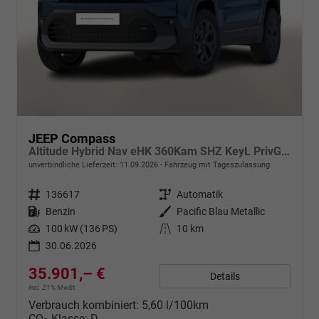
JEEP Compass
Altitude Hybrid Nav eHK 360Kam SHZ KeyL PrivG 18Z
unverbindliche Lieferzeit:
11.09.2026
Fahrzeug mit Tageszulassung
Fahrzeugnr.
136617
Getriebe
Automatik
Kraftstoff
Benzin
Außenfarbe
Pacific Blau Metallic
Leistung
100 kW (136 PS)
Kilometerstand
10 km
30.06.2026
35.901,– €
Details
incl. 21% MwSt.
Verbrauch kombiniert:
5,60 l/100km
CO
-Klasse:
D