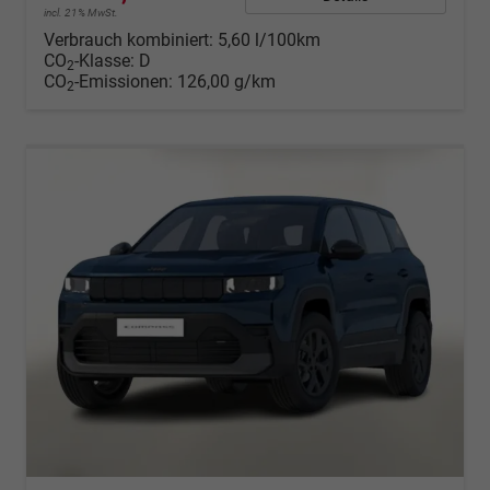
incl. 21% MwSt.
Verbrauch kombiniert:
5,60 l/100km
CO
-Klasse:
D
2
CO
-Emissionen:
126,00 g/km
2