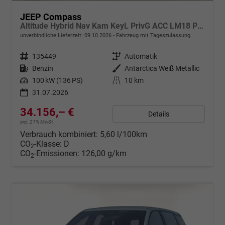
JEEP Compass
Altitude Hybrid Nav Kam KeyL PrivG ACC LM18 PDC
unverbindliche Lieferzeit:
09.10.2026
Fahrzeug mit Tageszulassung
Fahrzeugnr.
135449
Getriebe
Automatik
Kraftstoff
Benzin
Außenfarbe
Antarctica Weiß Metallic
Leistung
100 kW (136 PS)
Kilometerstand
10 km
31.07.2026
34.156,– €
Details
incl. 21% MwSt.
Verbrauch kombiniert:
5,60 l/100km
CO
-Klasse:
D
2
CO
-Emissionen:
126,00 g/km
2