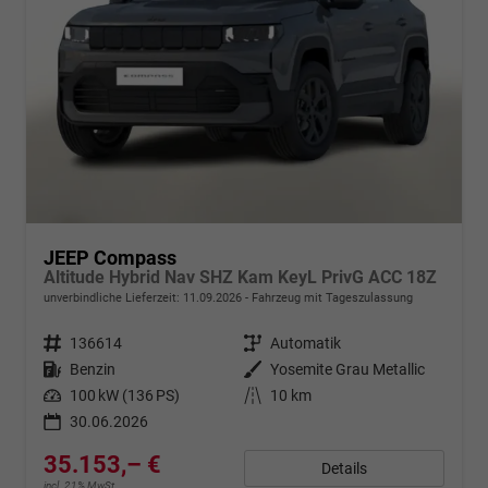
JEEP Compass
Altitude Hybrid Nav SHZ Kam KeyL PrivG ACC 18Z
unverbindliche Lieferzeit:
11.09.2026
Fahrzeug mit Tageszulassung
Fahrzeugnr.
136614
Getriebe
Automatik
Kraftstoff
Benzin
Außenfarbe
Yosemite Grau Metallic
Leistung
100 kW (136 PS)
Kilometerstand
10 km
30.06.2026
35.153,– €
Details
incl. 21% MwSt.