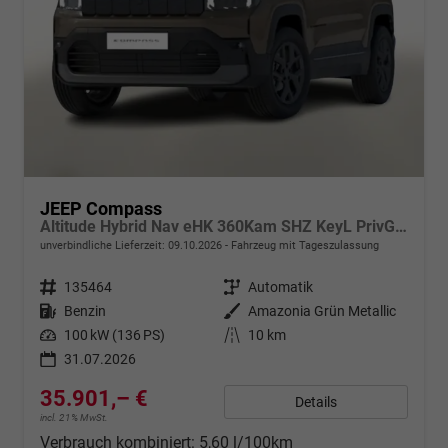
JEEP Compass
Altitude Hybrid Nav eHK 360Kam SHZ KeyL PrivG 18Z
unverbindliche Lieferzeit:
09.10.2026
Fahrzeug mit Tageszulassung
Fahrzeugnr.
135464
Getriebe
Automatik
Kraftstoff
Benzin
Außenfarbe
Amazonia Grün Metallic
Leistung
100 kW (136 PS)
Kilometerstand
10 km
31.07.2026
35.901,– €
Details
incl. 21% MwSt.
Verbrauch kombiniert:
5,60 l/100km