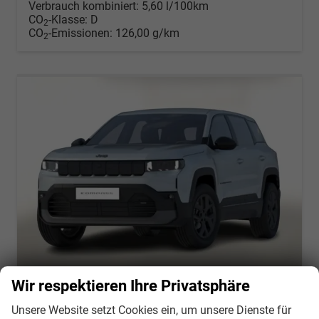
Verbrauch kombiniert:
5,60 l/100km
CO
-Klasse:
D
2
CO
-Emissionen:
126,00 g/km
2
Wir respektieren Ihre Privatsphäre
Unsere Website setzt Cookies ein, um unsere Dienste für
JEEP Compass