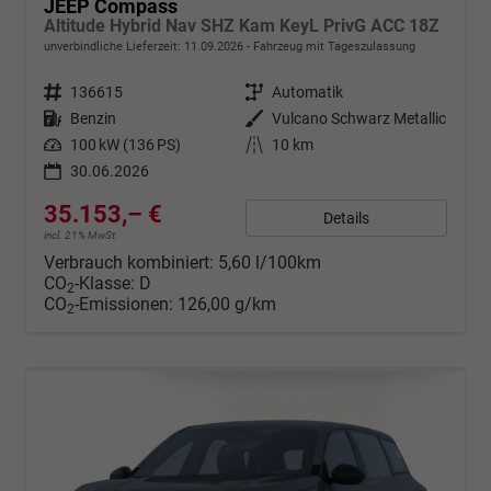
JEEP Compass
Altitude Hybrid Nav SHZ Kam KeyL PrivG ACC 18Z
unverbindliche Lieferzeit:
11.09.2026
Fahrzeug mit Tageszulassung
Fahrzeugnr.
136615
Getriebe
Automatik
Kraftstoff
Benzin
Außenfarbe
Vulcano Schwarz Metallic
Leistung
100 kW (136 PS)
Kilometerstand
10 km
30.06.2026
35.153,– €
Details
incl. 21% MwSt.
Verbrauch kombiniert:
5,60 l/100km
CO
-Klasse:
D
2
CO
-Emissionen:
126,00 g/km
2