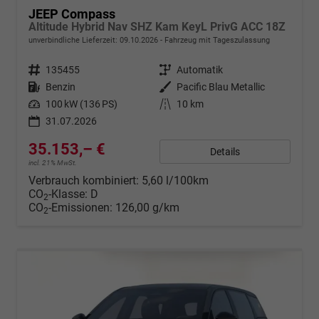
JEEP Compass
Altitude Hybrid Nav SHZ Kam KeyL PrivG ACC 18Z
unverbindliche Lieferzeit:
09.10.2026
Fahrzeug mit Tageszulassung
Fahrzeugnr.
135455
Getriebe
Automatik
Kraftstoff
Benzin
Außenfarbe
Pacific Blau Metallic
Leistung
100 kW (136 PS)
Kilometerstand
10 km
31.07.2026
35.153,– €
Details
incl. 21% MwSt.
Verbrauch kombiniert:
5,60 l/100km
CO
-Klasse:
D
2
CO
-Emissionen:
126,00 g/km
2