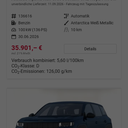
unverbindliche Lieferzeit:
11.09.2026
Fahrzeug mit Tageszulassung
Fahrzeugnr.
136616
Getriebe
Automatik
Kraftstoff
Benzin
Außenfarbe
Antarctica Weiß Metallic
Leistung
100 kW (136 PS)
Kilometerstand
10 km
30.06.2026
35.901,– €
Details
incl. 21% MwSt.
Verbrauch kombiniert:
5,60 l/100km
CO
-Klasse:
D
2
CO
-Emissionen:
126,00 g/km
2