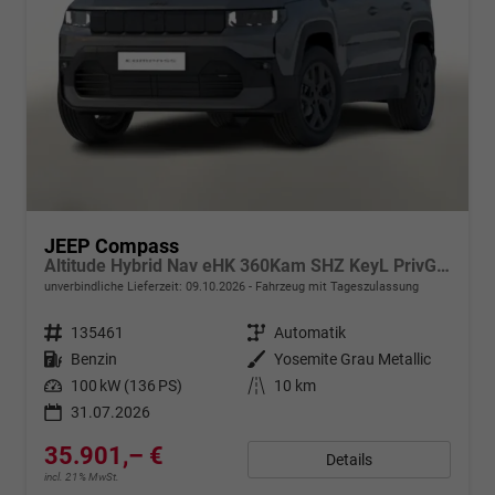
JEEP Compass
Altitude Hybrid Nav eHK 360Kam SHZ KeyL PrivG 18Z
unverbindliche Lieferzeit:
09.10.2026
Fahrzeug mit Tageszulassung
Fahrzeugnr.
135461
Getriebe
Automatik
Kraftstoff
Benzin
Außenfarbe
Yosemite Grau Metallic
Leistung
100 kW (136 PS)
Kilometerstand
10 km
31.07.2026
35.901,– €
Details
incl. 21% MwSt.