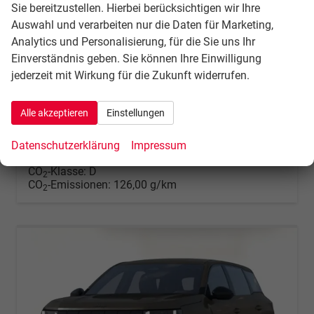
Altitude Hybrid Nav eHK 360Kam SHZ KeyL PrivG 18Z
Sie bereitzustellen. Hierbei berücksichtigen wir Ihre
unverbindliche Lieferzeit:
09.10.2026
Fahrzeug mit Tageszulassung
Auswahl und verarbeiten nur die Daten für Marketing,
Analytics und Personalisierung, für die Sie uns Ihr
Fahrzeugnr.
135462
Getriebe
Automatik
Einverständnis geben. Sie können Ihre Einwilligung
Kraftstoff
Benzin
Außenfarbe
Antarctica Weiß Metallic
jederzeit mit Wirkung für die Zukunft widerrufen.
Leistung
100 kW (136 PS)
Kilometerstand
10 km
31.07.2026
Alle akzeptieren
Einstellungen
35.901,– €
Details
incl. 21% MwSt.
Datenschutzerklärung
Impressum
Verbrauch kombiniert:
5,60 l/100km
CO
-Klasse:
D
2
CO
-Emissionen:
126,00 g/km
2