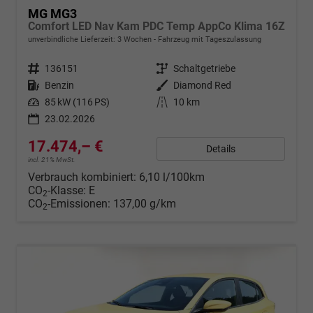
MG MG3
Comfort LED Nav Kam PDC Temp AppCo Klima 16Z
unverbindliche Lieferzeit:
3 Wochen
Fahrzeug mit Tageszulassung
Fahrzeugnr.
136151
Getriebe
Schaltgetriebe
Kraftstoff
Benzin
Außenfarbe
Diamond Red
Leistung
85 kW (116 PS)
Kilometerstand
10 km
23.02.2026
17.474,– €
Details
incl. 21% MwSt.
Verbrauch kombiniert:
6,10 l/100km
CO
-Klasse:
E
2
CO
-Emissionen:
137,00 g/km
2