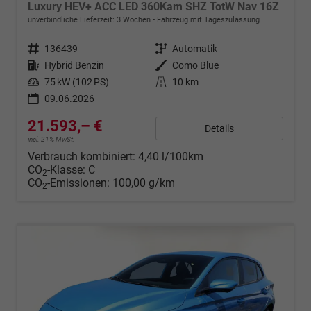
Luxury HEV+ ACC LED 360Kam SHZ TotW Nav 16Z
unverbindliche Lieferzeit:
3 Wochen
Fahrzeug mit Tageszulassung
Fahrzeugnr.
136439
Getriebe
Automatik
Kraftstoff
Hybrid Benzin
Außenfarbe
Como Blue
Leistung
75 kW (102 PS)
Kilometerstand
10 km
09.06.2026
21.593,– €
Details
incl. 21% MwSt.
Verbrauch kombiniert:
4,40 l/100km
CO
-Klasse:
C
2
CO
-Emissionen:
100,00 g/km
2