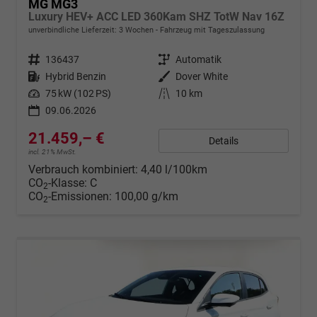
MG MG3
Luxury HEV+ ACC LED 360Kam SHZ TotW Nav 16Z
unverbindliche Lieferzeit:
3 Wochen
Fahrzeug mit Tageszulassung
Fahrzeugnr.
136437
Getriebe
Automatik
Kraftstoff
Hybrid Benzin
Außenfarbe
Dover White
Leistung
75 kW (102 PS)
Kilometerstand
10 km
09.06.2026
21.459,– €
Details
incl. 21% MwSt.
Verbrauch kombiniert:
4,40 l/100km
CO
-Klasse:
C
2
CO
-Emissionen:
100,00 g/km
2