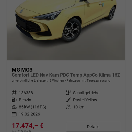
MG MG3
Comfort LED Nav Kam PDC Temp AppCo Klima 16Z
unverbindliche Lieferzeit:
3 Wochen
Fahrzeug mit Tageszulassung
Fahrzeugnr.
136388
Getriebe
Schaltgetriebe
Kraftstoff
Benzin
Außenfarbe
Pastel Yellow
Leistung
85 kW (116 PS)
Kilometerstand
10 km
19.02.2026
17.474,– €
Details
incl. 21% MwSt.