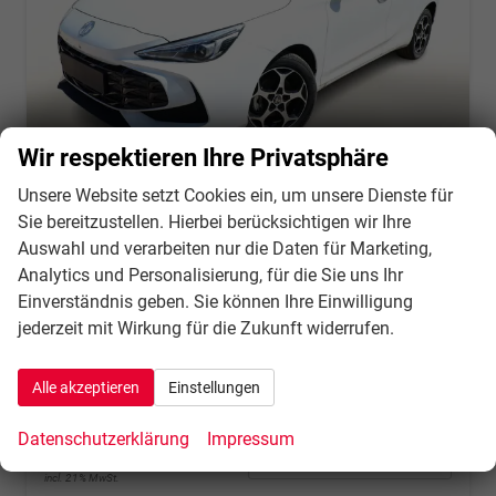
Wir respektieren Ihre Privatsphäre
Unsere Website setzt Cookies ein, um unsere Dienste für
Sie bereitzustellen. Hierbei berücksichtigen wir Ihre
MG MG3
Auswahl und verarbeiten nur die Daten für Marketing,
Luxury HEV+ ACC LED 360Kam SHZ TotW Nav 16Z
Analytics und Personalisierung, für die Sie uns Ihr
unverbindliche Lieferzeit:
3 Wochen
Fahrzeug mit Tageszulassung
Einverständnis geben. Sie können Ihre Einwilligung
jederzeit mit Wirkung für die Zukunft widerrufen.
Fahrzeugnr.
136438
Getriebe
Automatik
Kraftstoff
Hybrid Benzin
Außenfarbe
Dover White
Leistung
75 kW (102 PS)
Kilometerstand
10 km
Alle akzeptieren
Einstellungen
09.06.2026
Datenschutzerklärung
Impressum
21.459,– €
Details
incl. 21% MwSt.