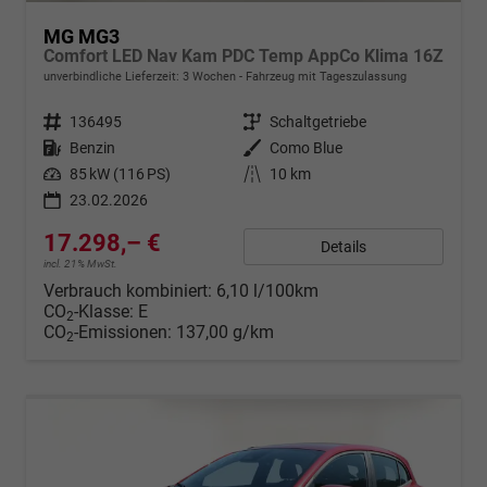
MG MG3
Comfort LED Nav Kam PDC Temp AppCo Klima 16Z
unverbindliche Lieferzeit:
3 Wochen
Fahrzeug mit Tageszulassung
Fahrzeugnr.
136495
Getriebe
Schaltgetriebe
Kraftstoff
Benzin
Außenfarbe
Como Blue
Leistung
85 kW (116 PS)
Kilometerstand
10 km
23.02.2026
17.298,– €
Details
incl. 21% MwSt.
Verbrauch kombiniert:
6,10 l/100km
CO
-Klasse:
E
2
CO
-Emissionen:
137,00 g/km
2