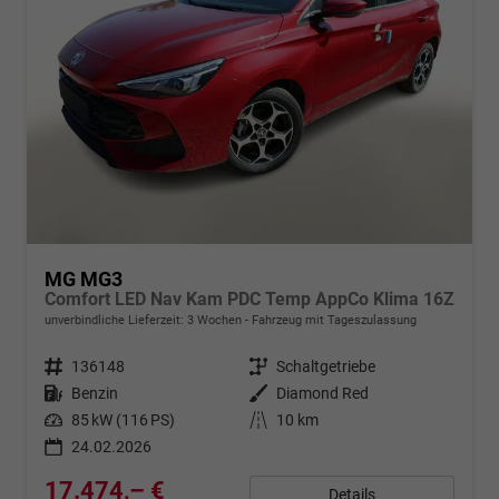
MG MG3
Comfort LED Nav Kam PDC Temp AppCo Klima 16Z
unverbindliche Lieferzeit:
3 Wochen
Fahrzeug mit Tageszulassung
Fahrzeugnr.
136148
Getriebe
Schaltgetriebe
Kraftstoff
Benzin
Außenfarbe
Diamond Red
Leistung
85 kW (116 PS)
Kilometerstand
10 km
24.02.2026
17.474,– €
Details