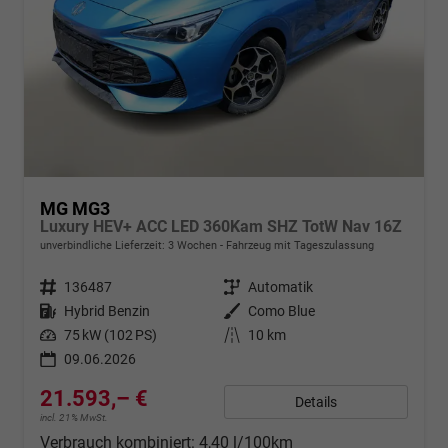
MG MG3
Luxury HEV+ ACC LED 360Kam SHZ TotW Nav 16Z
unverbindliche Lieferzeit:
3 Wochen
Fahrzeug mit Tageszulassung
Fahrzeugnr.
136487
Getriebe
Automatik
Kraftstoff
Hybrid Benzin
Außenfarbe
Como Blue
Leistung
75 kW (102 PS)
Kilometerstand
10 km
09.06.2026
21.593,– €
Details
incl. 21% MwSt.
Verbrauch kombiniert:
4,40 l/100km