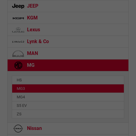
JEEP
KGM
Lexus
Lynk & Co
MAN
MG
HS
MG3
MG4
S5 EV
ZS
Nissan