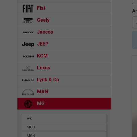
Fiat
An
Geely
Jaecoo
JEEP
KGM
Lexus
Lynk & Co
MAN
MG
HS
MG3
MG4