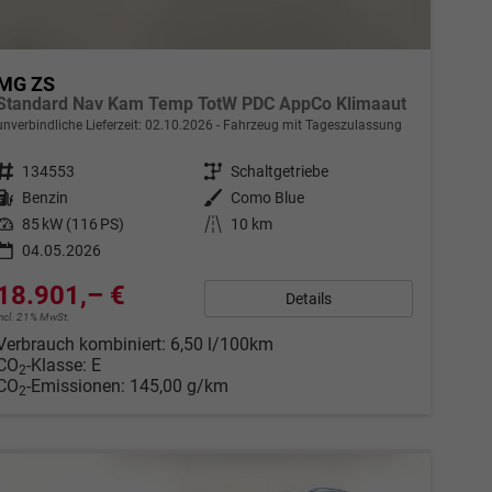
MG ZS
Standard Nav Kam Temp TotW PDC AppCo Klimaaut
unverbindliche Lieferzeit:
02.10.2026
Fahrzeug mit Tageszulassung
Fahrzeugnr.
134553
Getriebe
Schaltgetriebe
Kraftstoff
Benzin
Außenfarbe
Como Blue
Leistung
85 kW (116 PS)
Kilometerstand
10 km
04.05.2026
18.901,– €
Details
incl. 21% MwSt.
Verbrauch kombiniert:
6,50 l/100km
CO
-Klasse:
E
2
CO
-Emissionen:
145,00 g/km
2