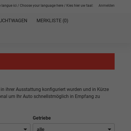
 langue ici / Choose your language here / Kies hier uw taal:
Anmelden
UCHTWAGEN
MERKLISTE (
0
)
 in ihrer Ausstattung konfiguriert wurden und in Kürze
sonal um Ihr Auto schnellstmöglich in Empfang zu
Getriebe