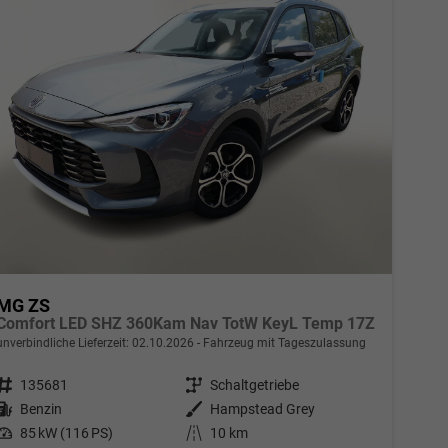
MG ZS
Comfort LED SHZ 360Kam Nav TotW KeyL Temp 17Z
unverbindliche Lieferzeit:
02.10.2026
Fahrzeug mit Tageszulassung
Fahrzeugnr.
135681
Getriebe
Schaltgetriebe
Kraftstoff
Benzin
Außenfarbe
Hampstead Grey
Leistung
85 kW (116 PS)
Kilometerstand
10 km