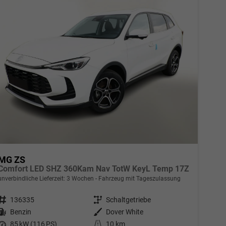
MG ZS
Comfort LED SHZ 360Kam Nav TotW KeyL Temp 17Z
unverbindliche Lieferzeit:
3 Wochen
Fahrzeug mit Tageszulassung
Fahrzeugnr.
136335
Getriebe
Schaltgetriebe
Kraftstoff
Benzin
Außenfarbe
Dover White
Leistung
85 kW (116 PS)
Kilometerstand
10 km