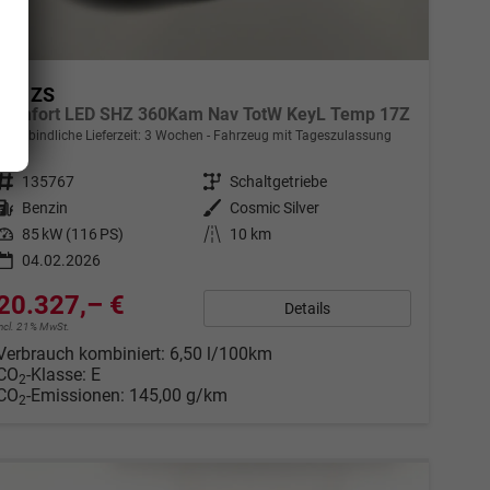
MG ZS
Comfort LED SHZ 360Kam Nav TotW KeyL Temp 17Z
unverbindliche Lieferzeit:
3 Wochen
Fahrzeug mit Tageszulassung
Fahrzeugnr.
135767
Getriebe
Schaltgetriebe
Kraftstoff
Benzin
Außenfarbe
Cosmic Silver
Leistung
85 kW (116 PS)
Kilometerstand
10 km
04.02.2026
20.327,– €
Details
incl. 21% MwSt.
Verbrauch kombiniert:
6,50 l/100km
CO
-Klasse:
E
2
CO
-Emissionen:
145,00 g/km
2