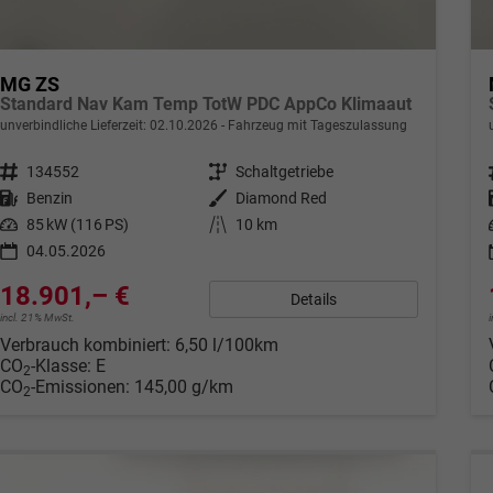
MG ZS
Standard Nav Kam Temp TotW PDC AppCo Klimaaut
unverbindliche Lieferzeit:
02.10.2026
Fahrzeug mit Tageszulassung
Fahrzeugnr.
134552
Getriebe
Schaltgetriebe
Kraftstoff
Benzin
Außenfarbe
Diamond Red
Leistung
85 kW (116 PS)
Kilometerstand
10 km
04.05.2026
18.901,– €
Details
incl. 21% MwSt.
Verbrauch kombiniert:
6,50 l/100km
CO
-Klasse:
E
2
CO
-Emissionen:
145,00 g/km
2