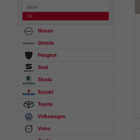
S5 EV
ZS
Nissan
Omoda
Peugeot
Seat
Skoda
Suzuki
Toyota
Volkswagen
Volvo