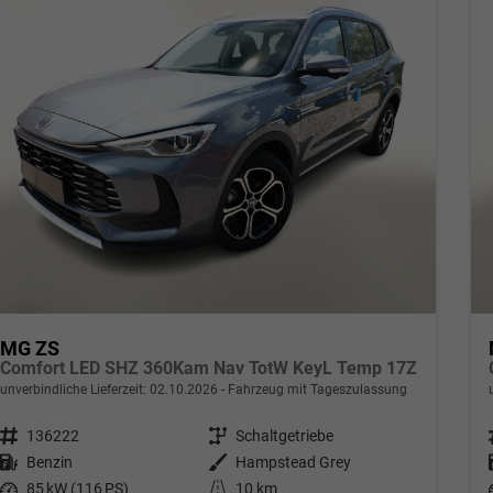
MG ZS
Comfort LED SHZ 360Kam Nav TotW KeyL Temp 17Z
unverbindliche Lieferzeit:
02.10.2026
Fahrzeug mit Tageszulassung
Fahrzeugnr.
136222
Getriebe
Schaltgetriebe
Kraftstoff
Benzin
Außenfarbe
Hampstead Grey
Leistung
85 kW (116 PS)
Kilometerstand
10 km