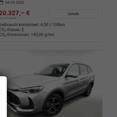
04.05.2026
20.327,– €
Details
incl. 21% MwSt.
Verbrauch kombiniert:
6,50 l/100km
CO
-Klasse:
E
2
CO
-Emissionen:
145,00 g/km
2