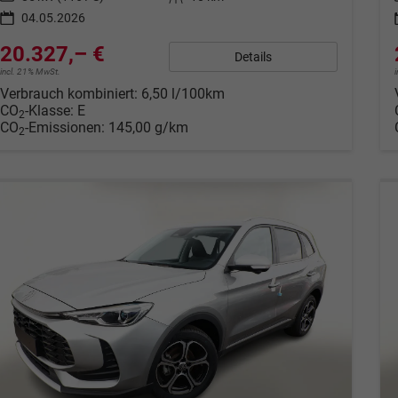
04.05.2026
20.327,– €
Details
incl. 21% MwSt.
Verbrauch kombiniert:
6,50 l/100km
CO
-Klasse:
E
2
CO
-Emissionen:
145,00 g/km
2