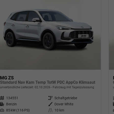
MG ZS
Standard Nav Kam Temp TotW PDC AppCo Klimaaut
unverbindliche Lieferzeit:
02.10.2026
Fahrzeug mit Tageszulassung
Fahrzeugnr.
134551
Getriebe
Schaltgetriebe
Kraftstoff
Benzin
Außenfarbe
Dover White
Leistung
85 kW (116 PS)
Kilometerstand
10 km