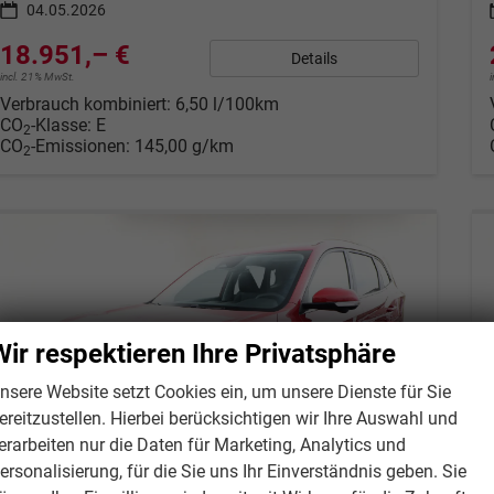
04.05.2026
18.951,– €
Details
incl. 21% MwSt.
Verbrauch kombiniert:
6,50 l/100km
CO
-Klasse:
E
2
CO
-Emissionen:
145,00 g/km
2
Wir respektieren Ihre Privatsphäre
nsere Website setzt Cookies ein, um unsere Dienste für Sie
ereitzustellen. Hierbei berücksichtigen wir Ihre Auswahl und
erarbeiten nur die Daten für Marketing, Analytics und
ersonalisierung, für die Sie uns Ihr Einverständnis geben. Sie