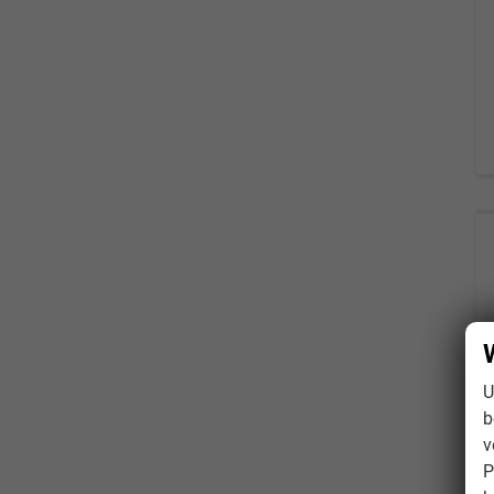
U
b
v
P