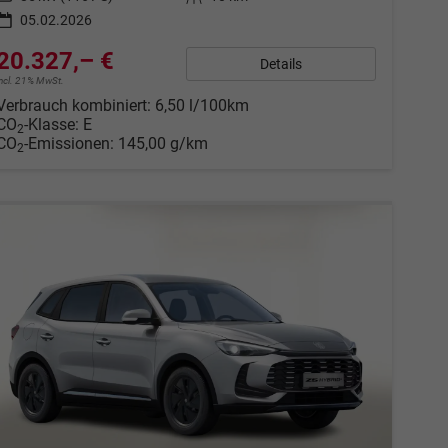
05.02.2026
20.327,– €
Details
incl. 21% MwSt.
Verbrauch kombiniert:
6,50 l/100km
CO
-Klasse:
E
2
CO
-Emissionen:
145,00 g/km
2