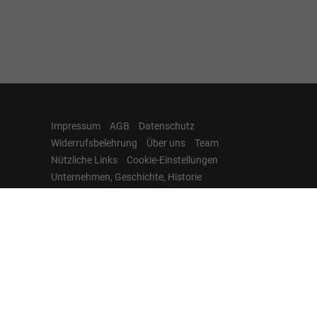
Impressum
AGB
Datenschutz
Widerrufsbelehrung
Über uns
Team
Nützliche Links
Cookie-Einstellungen
Unternehmen, Geschichte, Historie
Weitere Informationen zum offiziellen Kraftstoffverbrauch
und zu den offiziellen spezifischen CO
-Emissionen und
2
gegebenenfalls zum Stromverbrauch neuer PKW können
dem 'Leitfaden über den offiziellen Kraftstoffverbrauch, die
offiziellen spezifischen CO
-Emissionen und den offiziellen
2
Stromverbrauch neuer PKW' entnommen werden, der an
allen Verkaufsstellen und bei der 'Deutschen Automobil
Treuhand GmbH' unentgeltlich erhältlich ist unter
www.dat.de.