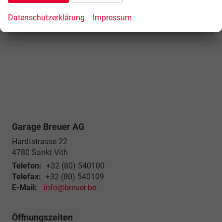
Datenschutzerklärung
Impressum
Garage Breuer AG
Hardtstrasse 22
4780
Sankt Vith
Telefon:
+32 (80) 540100
Telefax:
+32 (80) 540109
E-Mail:
info@breuer.be
Öffnungszeiten