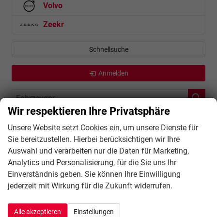
Volvo
Zeekr
Schnellsuche
Anmelden
Fahrzeugnr.
Wir respektieren Ihre Privatsphäre
Geparkte Fahrzeuge (
0
)
Unsere Website setzt Cookies ein, um unsere Dienste für
Sie bereitzustellen. Hierbei berücksichtigen wir Ihre
1567 Fahrzeuge
Auswahl und verarbeiten nur die Daten für Marketing,
Analytics und Personalisierung, für die Sie uns Ihr
Einverständnis geben. Sie können Ihre Einwilligung
Vergleich Auto-Finanzierungen
jederzeit mit Wirkung für die Zukunft widerrufen.
Alle akzeptieren
Einstellungen