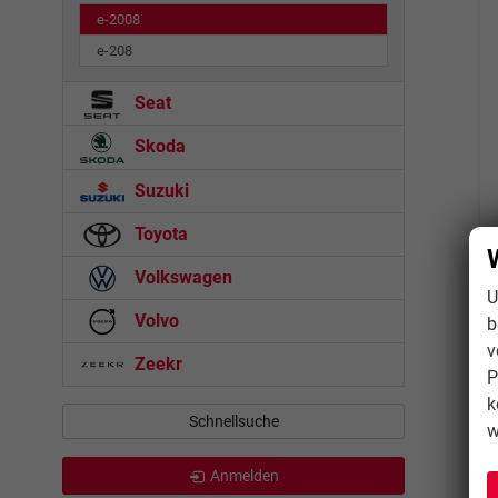
e-2008
e-208
Seat
Skoda
Suzuki
Toyota
Volkswagen
U
Volvo
b
v
Zeekr
P
k
Schnellsuche
w
Anmelden