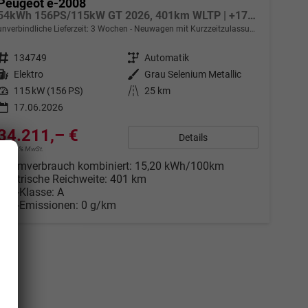
Peugeot e-2008
54kWh 156PS/115kW GT 2026, 401km WLTP | +17" ALU +360-Grad&RFK +Wärmepumpe +Adaptiver Tempomat +Apple CarPlay +SHZ +FULL-LED-Scheinwerfer +Getönte Scheiben
unverbindliche Lieferzeit:
3 Wochen
Neuwagen mit Kurzzeitzulassung
Fahrzeugnr.
134749
Getriebe
Automatik
Kraftstoff
Elektro
Außenfarbe
Grau Selenium Metallic
Leistung
115 kW (156 PS)
Kilometerstand
25 km
17.06.2026
34.211,– €
Details
incl. 21% MwSt.
Stromverbrauch kombiniert:
15,20 kWh/100km
Elektrische Reichweite:
401 km
CO
-Klasse:
A
2
CO
-Emissionen:
0 g/km
2