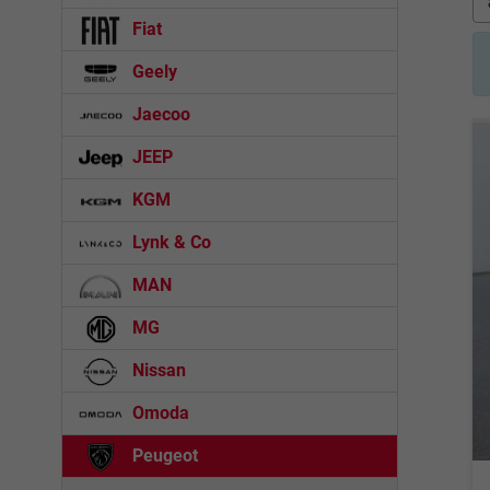
Fiat
Geely
Jaecoo
JEEP
KGM
Lynk & Co
MAN
MG
Nissan
Omoda
Peugeot