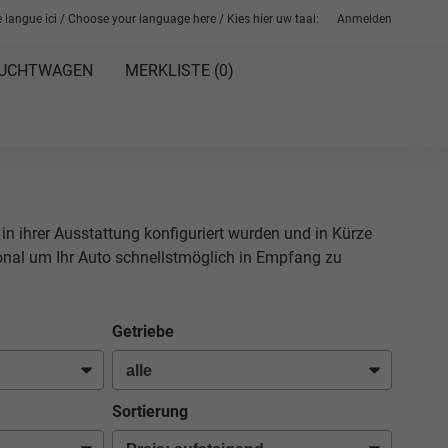
 langue ici / Choose your language here / Kies hier uw taal:
Anmelden
UCHTWAGEN
MERKLISTE (
0
)
 in ihrer Ausstattung konfiguriert wurden und in Kürze
sonal um Ihr Auto schnellstmöglich in Empfang zu
Getriebe
Sortierung