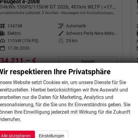
Peugeot e-2008
54kWh 156PS/115kW GT 2026, 401km WLTP | +17" ALU +360-Grad&RFK +Wärmepumpe +Adaptiver Tempomat +Apple CarPlay +SHZ +FULL-LED-Scheinwerfer +Getönte Scheiben
unverbindliche Lieferzeit:
3 Wochen
Neuwagen mit Kurzzeitzulassung
Fahrzeugnr.
134748
Getriebe
Automatik
Kraftstoff
Elektro
Außenfarbe
Schwarz Perla Nera Metallic
Leistung
115 kW (156 PS)
Kilometerstand
25 km
17.06.2026
34.211,– €
Details
incl. 21% MwSt.
Wir respektieren Ihre Privatsphäre
Stromverbrauch kombiniert:
15,20 kWh/100km
Elektrische Reichweite:
401 km
nsere Website setzt Cookies ein, um unsere Dienste für Sie
CO
-Klasse:
A
2
ereitzustellen. Hierbei berücksichtigen wir Ihre Auswahl und
CO
-Emissionen:
0 g/km
2
erarbeiten nur die Daten für Marketing, Analytics und
ersonalisierung, für die Sie uns Ihr Einverständnis geben. Sie
önnen Ihre Einwilligung jederzeit mit Wirkung für die Zukunft
iderrufen.
Alle akzeptieren
Einstellungen