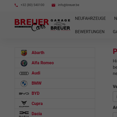
+32 (80) 540100
info@breuer.be
NEUFAHRZEUGE
N
BEWERTUNGEN
G
P
Abarth
Hi
Alfa Romeo
be
Audi
n
BMW
Ve
BYD
Cupra
An
Dacia