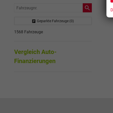
Fahrzeugnr.
D
Geparkte Fahrzeuge (
0
)
1568 Fahrzeuge
Vergleich Auto-
Finanzierungen