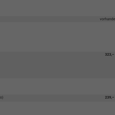
vorhand
323,–
lo)
239,–