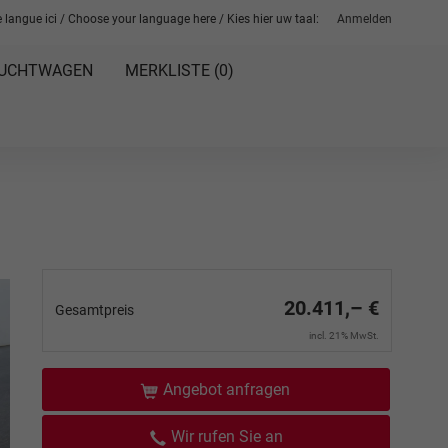
 langue ici / Choose your language here / Kies hier uw taal:
Anmelden
UCHTWAGEN
MERKLISTE (
0
)
20.411,– €
Gesamtpreis
incl. 21% MwSt.
Angebot anfragen
Wir rufen Sie an