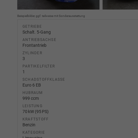
Beispielbilder, ggf. teilweise mit Sonderausstattung
GETRIEBE
Schalt. 5-Gang
ANTRIEBSACHSE
Frontantrieb
ZYLINDER
3
PARTIKELFILTER
1
SCHADSTOFFKLASSE
Euro 6 EB
HUBRAUM
999 ccm
LEISTUNG
70 kW (95 PS)
KRAFTSTOFF
Benzin
KATEGORIE