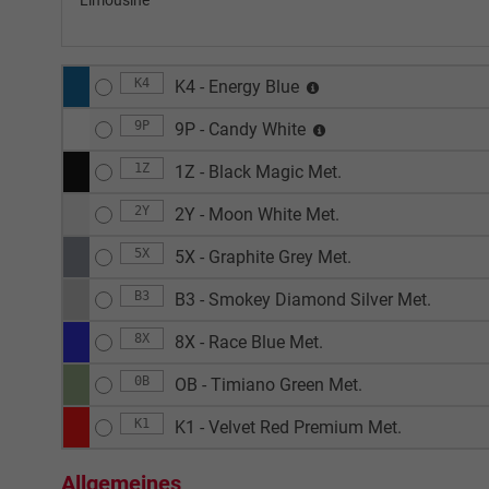
Limousine
K4
K4 - Energy Blue
9P
9P - Candy White
1Z
1Z - Black Magic Met.
2Y
2Y - Moon White Met.
5X
5X - Graphite Grey Met.
B3
B3 - Smokey Diamond Silver Met.
8X
8X - Race Blue Met.
0B
OB - Timiano Green Met.
K1
K1 - Velvet Red Premium Met.
Allgemeines