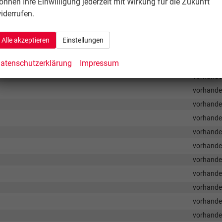
önnen Ihre Einwilligung jederzeit mit Wirkung für die Zukunft
vorhand
iderrufen.
vorhand
vorhand
Alle akzeptieren
Einstellungen
atenschutzerklärung
Impressum
vorhand
vorhand
vorhand
vorhand
vorhand
vorhand
vorhand
vorhand
vorhand
vorhand
vorhand