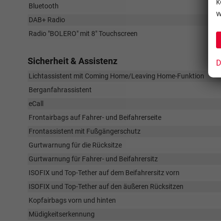
k
Bluetooth
w
DAB+ Radio
Radio "BOLERO" mit 8" Touchscreen
Sicherheit & Assistenz
D
Lichtassistent mit Coming Home/Leaving Home-Funktion
Berganfahrassistent
eCall
Frontairbags auf Fahrer- und Beifahrerseite
Frontassistent mit Fußgängerschutz
Gurtwarnung für die Rücksitze
Gurtwarnung für Fahrer- und Beifahrersitz
ISOFIX und Top-Tether auf dem Beifahrersitz vorn
ISOFIX und Top-Tether auf den äußeren Rücksitzen
Kopfairbags vorn und hinten
Müdigkeitserkennung