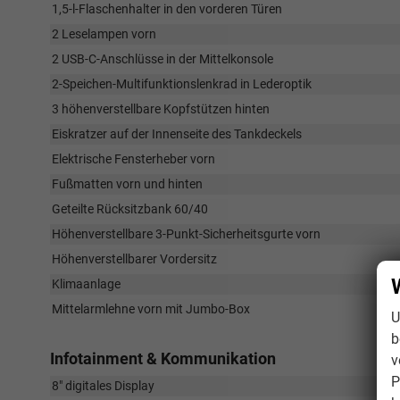
1,5-l-Flaschenhalter in den vorderen Türen
2 Leselampen vorn
2 USB-C-Anschlüsse in der Mittelkonsole
2-Speichen-Multifunktionslenkrad in Lederoptik
3 höhenverstellbare Kopfstützen hinten
Eiskratzer auf der Innenseite des Tankdeckels
Elektrische Fensterheber vorn
Fußmatten vorn und hinten
Geteilte Rücksitzbank 60/40
Höhenverstellbare 3-Punkt-Sicherheitsgurte vorn
Höhenverstellbarer Vordersitz
Klimaanlage
Mittelarmlehne vorn mit Jumbo-Box
U
b
Infotainment & Kommunikation
v
P
8" digitales Display