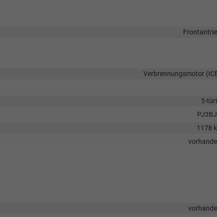
Frontantri
Verbrennungsmotor (IC
5-tür
PJ3BJ
1178 
vorhand
vorhand