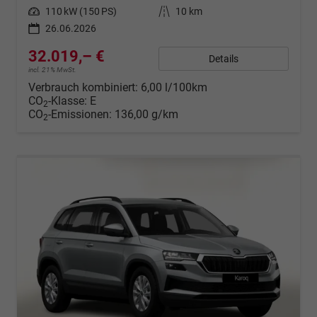
Leistung
110 kW (150 PS)
Kilometerstand
10 km
26.06.2026
32.019,– €
Details
incl. 21% MwSt.
Verbrauch kombiniert:
6,00 l/100km
CO
-Klasse:
E
2
CO
-Emissionen:
136,00 g/km
2