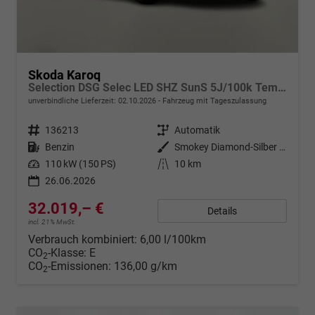
Skoda Karoq
Selection DSG Selec LED SHZ SunS 5J/100k Temp VirtC
unverbindliche Lieferzeit:
02.10.2026
Fahrzeug mit Tageszulassung
Fahrzeugnr.
136213
Getriebe
Automatik
Kraftstoff
Benzin
Außenfarbe
Smokey Diamond-Silber Metallic
Leistung
110 kW (150 PS)
Kilometerstand
10 km
26.06.2026
32.019,– €
Details
incl. 21% MwSt.
Verbrauch kombiniert:
6,00 l/100km
CO
-Klasse:
E
2
CO
-Emissionen:
136,00 g/km
2