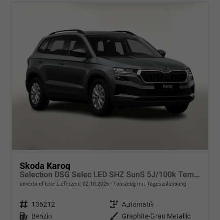
Skoda Karoq
Selection DSG Selec LED SHZ SunS 5J/100k Temp VirtC
unverbindliche Lieferzeit:
02.10.2026
Fahrzeug mit Tageszulassung
Fahrzeugnr.
136212
Getriebe
Automatik
Kraftstoff
Benzin
Außenfarbe
Graphite-Grau Metallic