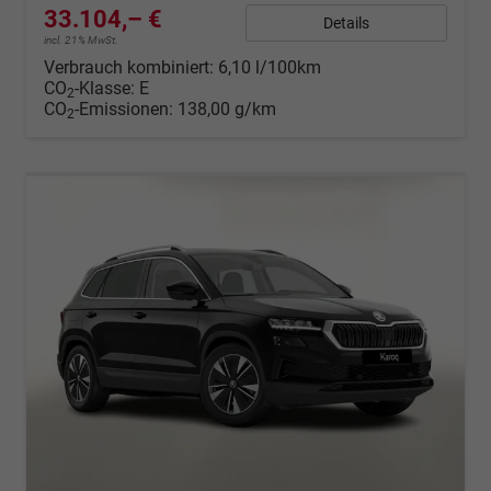
33.104,– €
Details
incl. 21% MwSt.
Verbrauch kombiniert:
6,10 l/100km
CO
-Klasse:
E
2
CO
-Emissionen:
138,00 g/km
2