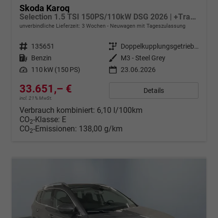
Skoda Karoq
Selection 1.5 TSI 150PS/110kW DSG 2026 | +TravelAssist +RFK & Parksensoren +Var. Gepäckraumboden
unverbindliche Lieferzeit:
3 Wochen
Neuwagen mit Tageszulassung
Fahrzeugnr.
135651
Getriebe
Doppelkupplungsgetriebe (DSG)
Kraftstoff
Benzin
Außenfarbe
M3 - Steel Grey
Leistung
110 kW (150 PS)
23.06.2026
33.651,– €
Details
incl. 21% MwSt.
Verbrauch kombiniert:
6,10 l/100km
CO
-Klasse:
E
2
CO
-Emissionen:
138,00 g/km
2