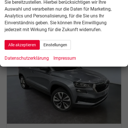
Sie bereitzustellen. Hierbei berücksichtigen wir Ihre
incl. 21% MwSt.
Auswahl und verarbeiten nur die Daten für Marketing,
Verbrauch kombiniert:
6,10 l/100km
CO
-Klasse:
E
Analytics und Personalisierung, für die Sie uns Ihr
2
CO
-Emissionen:
138,00 g/km
2
Einverständnis geben. Sie können Ihre Einwilligung
jederzeit mit Wirkung für die Zukunft widerrufen.
Alle akzeptieren
Einstellungen
Datenschutzerklärung
Impressum