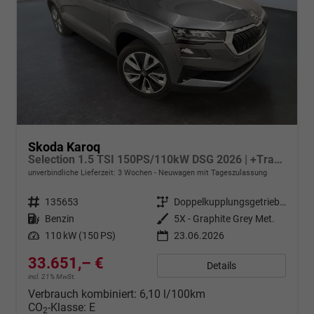
Skoda Karoq
Selection 1.5 TSI 150PS/110kW DSG 2026 | +TravelAssist +RFK & Parksensoren +Var. Gepäckraumboden
unverbindliche Lieferzeit:
3 Wochen
Neuwagen mit Tageszulassung
Fahrzeugnr.
135653
Getriebe
Doppelkupplungsgetriebe (DSG)
Kraftstoff
Benzin
Außenfarbe
5X - Graphite Grey Met.
Leistung
110 kW (150 PS)
23.06.2026
33.651,– €
Details
incl. 21% MwSt.
Verbrauch kombiniert:
6,10 l/100km
CO
-Klasse:
E
2