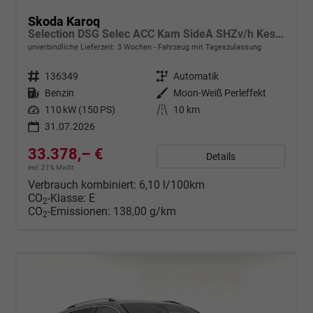
Skoda Karoq
Selection DSG Selec ACC Kam SideA SHZv/h Kessy SunS
unverbindliche Lieferzeit:
3 Wochen
Fahrzeug mit Tageszulassung
Fahrzeugnr.
136349
Getriebe
Automatik
Kraftstoff
Benzin
Außenfarbe
Moon-Weiß Perleffekt
Leistung
110 kW (150 PS)
Kilometerstand
10 km
31.07.2026
33.378,– €
Details
incl. 21% MwSt.
Verbrauch kombiniert:
6,10 l/100km
CO
-Klasse:
E
2
CO
-Emissionen:
138,00 g/km
2