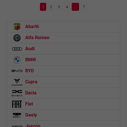
1
2
3
4
...
7
Abarth
Alfa Romeo
Audi
BMW
BYD
Cupra
Dacia
Fiat
Geely
Jaecoo