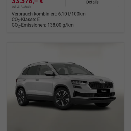
33.378,– €
Details
incl. 21% MwSt.
Verbrauch kombiniert:
6,10 l/100km
CO
-Klasse:
E
2
CO
-Emissionen:
138,00 g/km
2