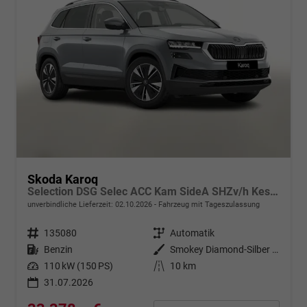
Skoda Karoq
Selection DSG Selec ACC Kam SideA SHZv/h Kessy SunS
unverbindliche Lieferzeit:
02.10.2026
Fahrzeug mit Tageszulassung
Fahrzeugnr.
135080
Getriebe
Automatik
Kraftstoff
Benzin
Außenfarbe
Smokey Diamond-Silber Metallic
Leistung
110 kW (150 PS)
Kilometerstand
10 km
31.07.2026