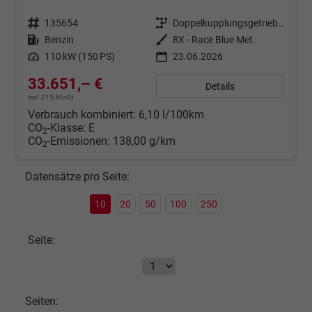
Fahrzeugnr.
135654
Getriebe
Doppelkupplungsgetriebe (DSG)
Kraftstoff
Benzin
Außenfarbe
8X - Race Blue Met.
Leistung
110 kW (150 PS)
23.06.2026
33.651,– €
Details
incl. 21% MwSt.
Verbrauch kombiniert:
6,10 l/100km
CO
-Klasse:
E
2
CO
-Emissionen:
138,00 g/km
2
Datensätze pro Seite:
10
20
50
100
250
Seite:
Seiten: