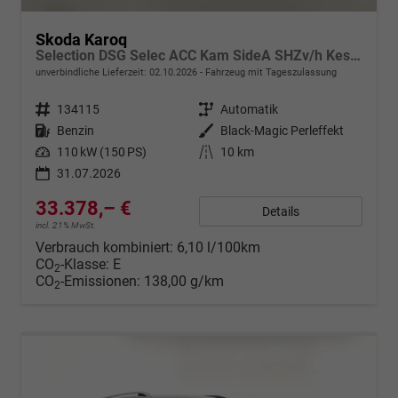
Skoda Karoq
Selection DSG Selec ACC Kam SideA SHZv/h Kessy SunS
unverbindliche Lieferzeit:
02.10.2026
Fahrzeug mit Tageszulassung
Fahrzeugnr.
134115
Getriebe
Automatik
Kraftstoff
Benzin
Außenfarbe
Black-Magic Perleffekt
Leistung
110 kW (150 PS)
Kilometerstand
10 km
31.07.2026
33.378,– €
Details
incl. 21% MwSt.
Verbrauch kombiniert:
6,10 l/100km
CO
-Klasse:
E
2
CO
-Emissionen:
138,00 g/km
2