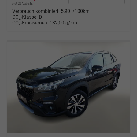
incl. 21% MwSt.
Verbrauch kombiniert:
5,90 l/100km
CO
-Klasse:
D
2
CO
-Emissionen:
132,00 g/km
2