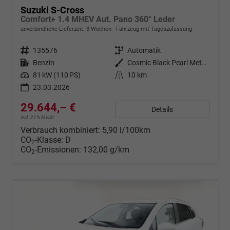
Suzuki S-Cross
Comfort+ 1.4 MHEV Aut. Pano 360° Leder
unverbindliche Lieferzeit:
3 Wochen
Fahrzeug mit Tageszulassung
Fahrzeugnr.
135576
Getriebe
Automatik
Kraftstoff
Benzin
Außenfarbe
Cosmic Black Pearl Metallic
Leistung
81 kW (110 PS)
Kilometerstand
10 km
23.03.2026
29.644,– €
Details
incl. 21% MwSt.
Verbrauch kombiniert:
5,90 l/100km
CO
-Klasse:
D
2
CO
-Emissionen:
132,00 g/km
2