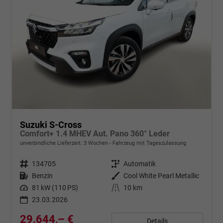
Suzuki S-Cross
Comfort+ 1.4 MHEV Aut. Pano 360° Leder
unverbindliche Lieferzeit:
3 Wochen
Fahrzeug mit Tageszulassung
Fahrzeugnr.
134705
Getriebe
Automatik
Kraftstoff
Benzin
Außenfarbe
Cool White Pearl Metallic
Leistung
81 kW (110 PS)
Kilometerstand
10 km
23.03.2026
29.644,– €
Details