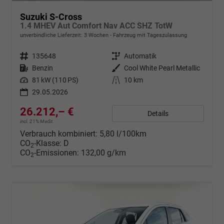
Suzuki S-Cross
1.4 MHEV Aut Comfort Nav ACC SHZ TotW
unverbindliche Lieferzeit:
3 Wochen
Fahrzeug mit Tageszulassung
Fahrzeugnr.
135648
Getriebe
Automatik
Kraftstoff
Benzin
Außenfarbe
Cool White Pearl Metallic
Leistung
81 kW (110 PS)
Kilometerstand
10 km
29.05.2026
26.212,– €
Details
incl. 21% MwSt.
Verbrauch kombiniert:
5,80 l/100km
CO
-Klasse:
D
2
CO
-Emissionen:
132,00 g/km
2