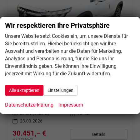
Wir respektieren Ihre Privatsphäre
Unsere Website setzt Cookies ein, um unsere Dienste für
Sie bereitzustellen. Hierbei berücksichtigen wir Ihre
Auswahl und verarbeiten nur die Daten für Marketing,
Analytics und Personalisierung, für die Sie uns Ihr
Einverständnis geben. Sie können Ihre Einwilligung
jederzeit mit Wirkung für die Zukunft widerrufen.
Suzuki S-Cross
Comfort+ 1.4 MHEV 4WD Aut Pano 360° Lede
unverbindliche Lieferzeit:
3 Wochen
Fahrzeug mit Tageszulassung
Alle akzeptieren
Einstellungen
Fahrzeugnr.
133850
Getriebe
Automatik
Datenschutzerklärung
Impressum
Kraftstoff
Benzin
Außenfarbe
Cool White Pearl Metallic
Leistung
81 kW (110 PS)
Kilometerstand
10 km
23.03.2026
30.451,– €
Details
incl. 21% MwSt.