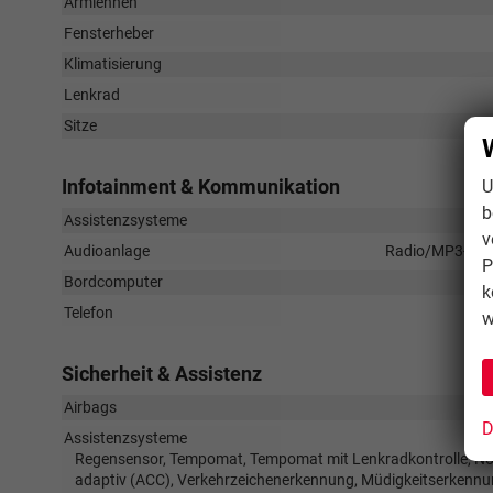
Armlehnen
Fensterheber
Klimatisierung
Lenkrad
Sitze
Infotainment & Kommunikation
U
b
Assistenzsysteme
v
Audioanlage
Radio/MP3-Playe
P
Bordcomputer
k
Telefon
w
Sicherheit & Assistenz
Airbags
D
Assistenzsysteme
Regensensor, Tempomat, Tempomat mit Lenkradkontrolle, Not
adaptiv (ACC), Verkehrzeichenerkennung, Müdigkeitserkennu