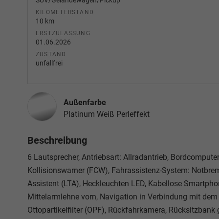
SUV/Geländewagen/Pickup
KILOMETERSTAND
10 km
ERSTZULASSUNG
01.06.2026
ZUSTAND
unfallfrei
Außenfarbe
Platinum Weiß Perleffekt
Beschreibung
6 Lautsprecher, Antriebsart: Allradantrieb, Bordcompute
Kollisionswarner (FCW), Fahrassistenz-System: Notbrem
Assistent (LTA), Heckleuchten LED, Kabellose Smartphon
Mittelarmlehne vorn, Navigation in Verbindung mit dem 
Ottopartikelfilter (OPF), Rückfahrkamera, Rücksitzbank