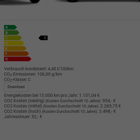
Verbrauch kombiniert:
4,40 l/100km
CO
-Emissionen:
106,00 g/km
2
CO
-Klasse:
C
2
Download
Energiekosten bei 15.000 km pro Jahr:
1.151,04 €
CO2 Kosten (niedrig)
:
954,- €
(Kosten Durchschnitt 10 Jahre)
CO2 Kosten (mittel)
:
2.265,75 €
(Kosten Durchschnitt 10 Jahre)
CO2 Kosten (hoch)
:
3.498,- €
(Kosten Durchschnitt 10 Jahre)
Jahressteuer:
52,- €