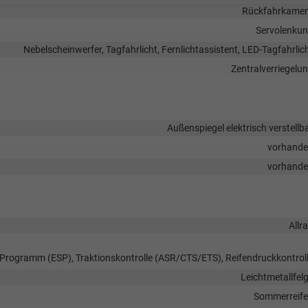
Rückfahrkame
Servolenku
Nebelscheinwerfer, Tagfahrlicht, Fernlichtassistent, LED-Tagfahrlic
Zentralverriegelu
Außenspiegel elektrisch verstellb
vorhand
vorhand
Allr
s-Programm (ESP), Traktionskontrolle (ASR/CTS/ETS), Reifendruckkontrol
Leichtmetallfel
Sommerreif