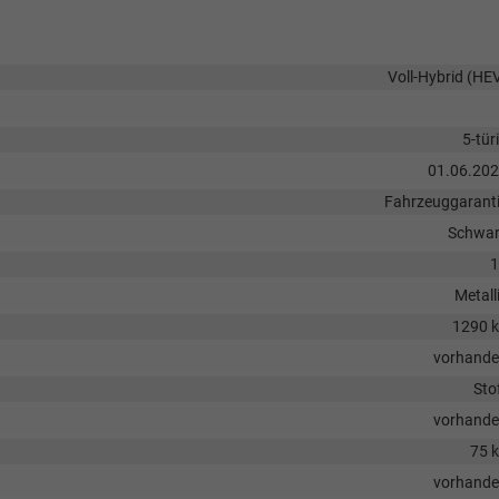
Voll-Hybrid (HE
5-tür
01.06.20
Fahrzeuggarant
Schwa
1
Metall
1290 
vorhand
Sto
vorhand
75 
vorhand