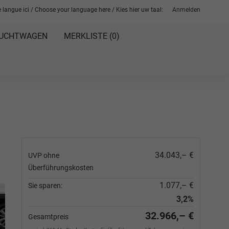
 langue ici / Choose your language here / Kies hier uw taal:
Anmelden
UCHTWAGEN
MERKLISTE (
0
)
34.043,– €
UVP ohne
Überführungskosten
1.077,– €
Sie sparen:
3,2%
32.966,– €
Gesamtpreis