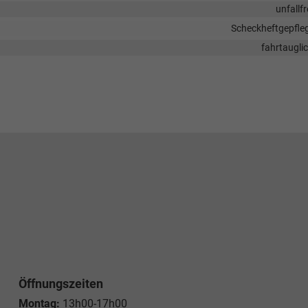
unfallfr
Scheckheftgepfle
fahrtaugli
Öffnungszeiten
Montag:
13h00-17h00