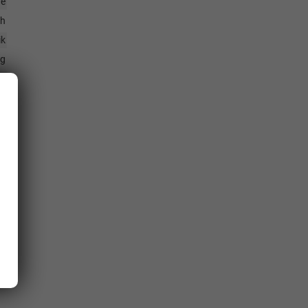
ne
ch
ik
ng
ng
ng
ay
en
th
ne