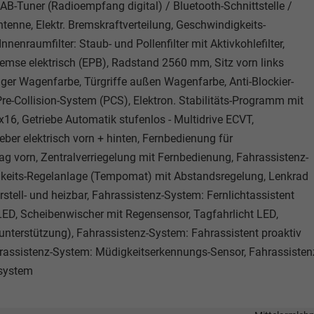
-Tuner (Radioempfang digital) / Bluetooth-Schnittstelle /
tenne, Elektr. Bremskraftverteilung, Geschwindigkeits-
nnenraumfilter: Staub- und Pollenfilter mit Aktivkohlefilter,
bremse elektrisch (EPB), Radstand 2560 mm, Sitz vorn links
nger Wagenfarbe, Türgriffe außen Wagenfarbe, Anti-Blockier-
e-Collision-System (PCS), Elektron. Stabilitäts-Programm mit
16, Getriebe Automatik stufenlos - Multidrive ECVT,
eber elektrisch vorn + hinten, Fernbedienung für
bag vorn, Zentralverriegelung mit Fernbedienung, Fahrassistenz-
keits-Regelanlage (Tempomat) mit Abstandsregelung, Lenkrad
erstell- und heizbar, Fahrassistenz-System: Fernlichtassistent
LED, Scheibenwischer mit Regensensor, Tagfahrlicht LED,
unterstützung), Fahrassistenz-System: Fahrassistent proaktiv
rassistenz-System: Müdigkeitserkennungs-Sensor, Fahrassisten
lsystem