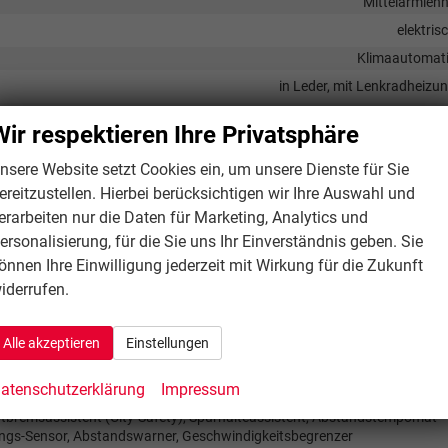
Mittelarmleh
elektris
Klimaautomat
in Leder, mit Lenkradheizu
Isofix (Kindersitzbefestigung), Sitzheizu
Wir respektieren Ihre Privatsphäre
nsere Website setzt Cookies ein, um unsere Dienste für Sie
ereitzustellen. Hierbei berücksichtigen wir Ihre Auswahl und
Sprachsteueru
erarbeiten nur die Daten für Marketing, Analytics und
r, Radio, Schnittstelle USB, Digitalradio DAB, Android Auto, Apple CarPl
ersonalisierung, für die Sie uns Ihr Einverständnis geben. Sie
vorhand
önnen Ihre Einwilligung jederzeit mit Wirkung für die Zukunft
Freisprecheinrichtung, Bluetoo
iderrufen.
Alle akzeptieren
Einstellungen
Seitenairbags Vor
atenschutzerklärung
Impressum
bremsassistent (City-Safety), Spurhalteassistent, Abstandstempomat
ngs-Sensor, Abstandswarner, Geschwindigkeitsbegrenzer