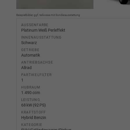
Beispielbilder, ggf. teilweise mit Sonderausstattung
AUSSENFARBE
Platinum Weiß Perleffekt
INNENAUSSTATTUNG
Schwarz
GETRIEBE
Automatik
ANTRIEBSACHSE
Allrad
PARTIKELFILTER
1
HUBRAUM
1.490 ccm
LEISTUNG
68 kW (92 PS)
KRAFTSTOFF
Hybrid Benzin
KATEGORIE