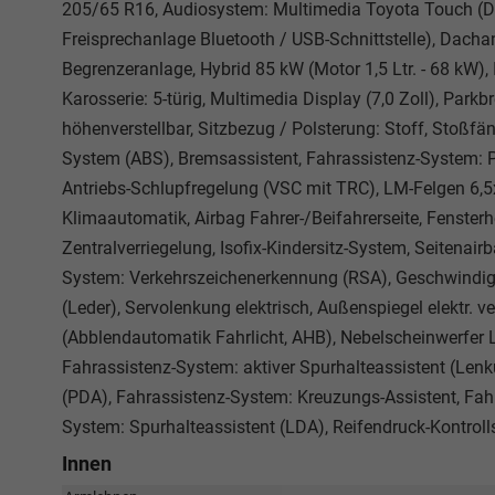
205/65 R16, Audiosystem: Multimedia Toyota Touch (DAB
Freisprechanlage Bluetooth / USB-Schnittstelle), Dachan
Begrenzeranlage, Hybrid 85 kW (Motor 1,5 Ltr. - 68 kW), I
Karosserie: 5-türig, Multimedia Display (7,0 Zoll), Park
höhenverstellbar, Sitzbezug / Polsterung: Stoff, Stoßfä
System (ABS), Bremsassistent, Fahrassistenz-System: Pr
Antriebs-Schlupfregelung (VSC mit TRC), LM-Felgen 6,5x
Klimaautomatik, Airbag Fahrer-/Beifahrerseite, Fensterh
Zentralverriegelung, Isofix-Kindersitz-System, Seitenair
System: Verkehrszeichenerkennung (RSA), Geschwindig
(Leder), Servolenkung elektrisch, Außenspiegel elektr. v
(Abblendautomatik Fahrlicht, AHB), Nebelscheinwerfer 
Fahrassistenz-System: aktiver Spurhalteassistent (Lenk
(PDA), Fahrassistenz-System: Kreuzungs-Assistent, Fah
System: Spurhalteassistent (LDA), Reifendruck-Kontrol
Innen