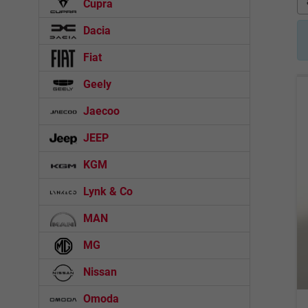
Cupra
Dacia
Fiat
Geely
Jaecoo
JEEP
KGM
Lynk & Co
MAN
MG
Nissan
Omoda