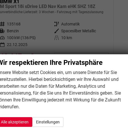
BMW X1
M Sport 18i sDrive LED Nav Kam eHK SHZ 18Z
unverbindliche Lieferzeit:
3 Wochen
Fahrzeug mit Tageszulassung
Fahrzeugnr.
135168
Getriebe
Automatik
Kraftstoff
Benzin
Außenfarbe
Spacesilber Metallic
Leistung
100 kW (136 PS)
Kilometerstand
10 km
22.12.2025
40.647,– €
Details
Wir respektieren Ihre Privatsphäre
incl. 21% MwSt.
Verbrauch kombiniert:
6,50 l/100km
nsere Website setzt Cookies ein, um unsere Dienste für Sie
CO
-Klasse:
E
2
ereitzustellen. Hierbei berücksichtigen wir Ihre Auswahl und
CO
-Emissionen:
146,00 g/km
2
erarbeiten nur die Daten für Marketing, Analytics und
ersonalisierung, für die Sie uns Ihr Einverständnis geben. Sie
önnen Ihre Einwilligung jederzeit mit Wirkung für die Zukunft
iderrufen.
Alle akzeptieren
Einstellungen