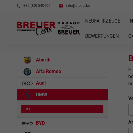
+32 (80) 540100
info@breuer.be
NEUFAHRZEUGE
N
BEWERTUNGEN
G
Abarth
Hi
Alfa Romeo
be
Audi
n
BMW
Ve
X1
An
BYD