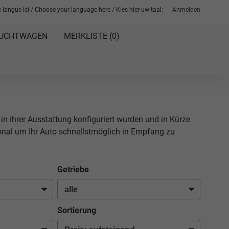
 langue ici / Choose your language here / Kies hier uw taal:
Anmelden
UCHTWAGEN
MERKLISTE (
0
)
 in ihrer Ausstattung konfiguriert wurden und in Kürze
sonal um Ihr Auto schnellstmöglich in Empfang zu
Getriebe
Sortierung