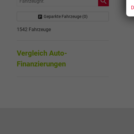
D
Geparkte Fahrzeuge (
0
)
1542 Fahrzeuge
Vergleich Auto-
Finanzierungen