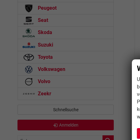
Peugeot
Seat
Skoda
Suzuki
Toyota
Volkswagen
U
Volvo
b
Zeekr
v
P
k
Schnellsuche
w
Anmelden
Fahrzeugnr.