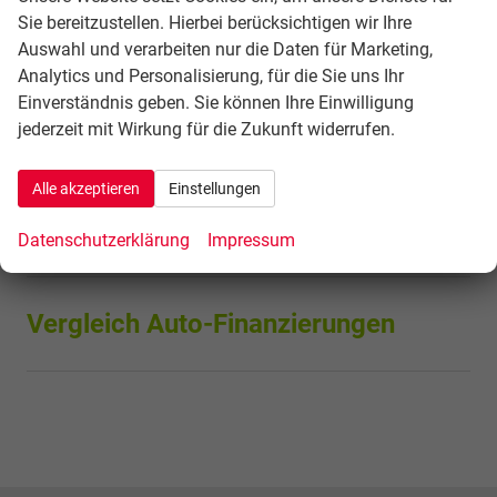
Schnellsuche
Sie bereitzustellen. Hierbei berücksichtigen wir Ihre
Auswahl und verarbeiten nur die Daten für Marketing,
Anmelden
Analytics und Personalisierung, für die Sie uns Ihr
Einverständnis geben. Sie können Ihre Einwilligung
Fahrzeugnr.
jederzeit mit Wirkung für die Zukunft widerrufen.
Geparkte Fahrzeuge (
0
)
Alle akzeptieren
Einstellungen
1562 Fahrzeuge
Datenschutzerklärung
Impressum
Vergleich Auto-Finanzierungen