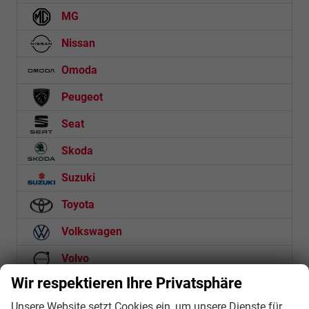
MG
Nissan
Omoda
Peugeot
Seat
Skoda
Suzuki
Toyota
Volkswagen
Volvo
Wir respektieren Ihre Privatsphäre
Zeekr
Unsere Website setzt Cookies ein, um unsere Dienste für