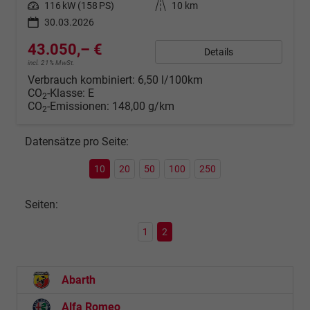
Leistung
116 kW (158 PS)
Kilometerstand
10 km
30.03.2026
43.050,– €
Details
incl. 21% MwSt.
Verbrauch kombiniert:
6,50 l/100km
CO
-Klasse:
E
2
CO
-Emissionen:
148,00 g/km
2
Datensätze pro Seite:
10
20
50
100
250
Seiten:
1
2
Abarth
Alfa Romeo