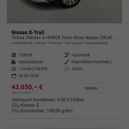
Nissan X-Trail
Tekna Tekna+ e-4ORCE Pano Bose Nappa 20LM SHZ
unverbindliche Lieferzeit:
3 Wochen
Fahrzeug mit Tageszulassung
Fahrzeugnr.
135928
Getriebe
Automatik
Kraftstoff
Hybrid Benzin
Außenfarbe
Pearl White Perleffekt / Dachfar
Leistung
116 kW (158 PS)
Kilometerstand
10 km
30.03.2026
43.050,– €
Details
incl. 21% MwSt.
Verbrauch kombiniert:
6,50 l/100km
CO
-Klasse:
E
2
CO
-Emissionen:
148,00 g/km
2