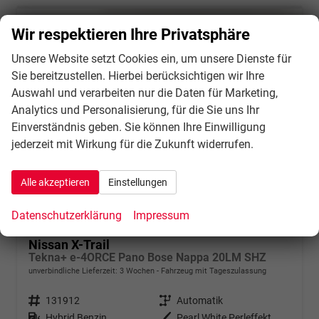
Wir respektieren Ihre Privatsphäre
Unsere Website setzt Cookies ein, um unsere Dienste für
Sie bereitzustellen. Hierbei berücksichtigen wir Ihre
Auswahl und verarbeiten nur die Daten für Marketing,
Analytics und Personalisierung, für die Sie uns Ihr
Einverständnis geben. Sie können Ihre Einwilligung
jederzeit mit Wirkung für die Zukunft widerrufen.
Alle akzeptieren
Einstellungen
Datenschutzerklärung
Impressum
Nissan X-Trail
Tekna+ e-4ORCE Pano Bose Nappa 20LM SHZ
unverbindliche Lieferzeit:
3 Wochen
Fahrzeug mit Tageszulassung
Fahrzeugnr.
131912
Getriebe
Automatik
Kraftstoff
Hybrid Benzin
Außenfarbe
Pearl White Perleffekt