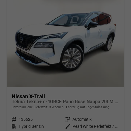
Nissan X-Trail
Tekna Tekna+ e-4ORCE Pano Bose Nappa 20LM SHZ
unverbindliche Lieferzeit:
3 Wochen
Fahrzeug mit Tageszulassung
Fahrzeugnr.
136626
Getriebe
Automatik
Kraftstoff
Hybrid Benzin
Außenfarbe
Pearl White Perleffekt / Dachfar