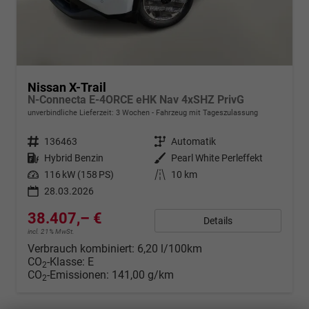
Nissan X-Trail
N-Connecta E-4ORCE eHK Nav 4xSHZ PrivG
unverbindliche Lieferzeit:
3 Wochen
Fahrzeug mit Tageszulassung
Fahrzeugnr.
136463
Getriebe
Automatik
Kraftstoff
Hybrid Benzin
Außenfarbe
Pearl White Perleffekt
Leistung
116 kW (158 PS)
Kilometerstand
10 km
28.03.2026
38.407,– €
Details
incl. 21% MwSt.
Verbrauch kombiniert:
6,20 l/100km
CO
-Klasse:
E
2
CO
-Emissionen:
141,00 g/km
2