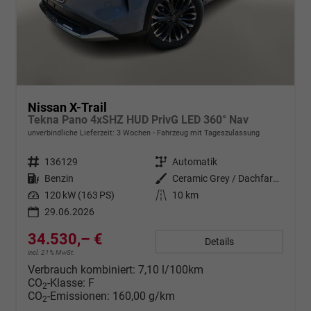
Nissan X-Trail
Tekna Pano 4xSHZ HUD PrivG LED 360° Nav
unverbindliche Lieferzeit:
3 Wochen
Fahrzeug mit Tageszulassung
Fahrzeugnr.
136129
Getriebe
Automatik
Kraftstoff
Benzin
Außenfarbe
Ceramic Grey / Dachfarbe in Schw
Leistung
120 kW (163 PS)
Kilometerstand
10 km
29.06.2026
34.530,– €
Details
incl. 21% MwSt.
Verbrauch kombiniert:
7,10 l/100km
CO
-Klasse:
F
2
CO
-Emissionen:
160,00 g/km
2