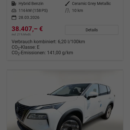
Kraftstoff
Hybrid Benzin
Außenfarbe
Ceramic Grey Metallic
Leistung
116 kW (158 PS)
Kilometerstand
10 km
28.03.2026
38.407,– €
Details
incl. 21% MwSt.
Verbrauch kombiniert:
6,20 l/100km
CO
-Klasse:
E
2
CO
-Emissionen:
141,00 g/km
2