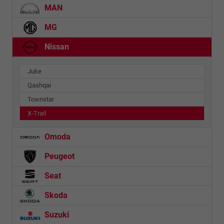
MAN
MG
Nissan
Juke
Qashqai
Townstar
X-Trail
Omoda
Peugeot
Seat
Skoda
Suzuki