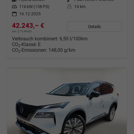
Leistung
116 kW (158 PS)
Kilometerstand
10 km
16.12.2025
42.243,– €
Details
incl. 21% MwSt.
Verbrauch kombiniert:
6,50 l/100km
CO
-Klasse:
E
2
CO
-Emissionen:
148,00 g/km
2