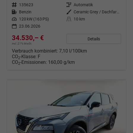
Fahrzeugnr.
135623
Getriebe
Automatik
Kraftstoff
Benzin
Außenfarbe
Ceramic Grey / Dachfarbe in Schw
Leistung
120 kW (163 PS)
Kilometerstand
10 km
23.06.2026
34.530,– €
Details
incl. 21% MwSt.
Verbrauch kombiniert:
7,10 l/100km
CO
-Klasse:
F
2
CO
-Emissionen:
160,00 g/km
2