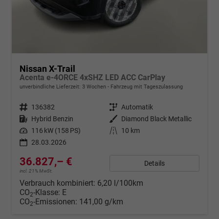
Nissan X-Trail
Acenta e-4ORCE 4xSHZ LED ACC CarPlay
unverbindliche Lieferzeit:
3 Wochen
Fahrzeug mit Tageszulassung
Fahrzeugnr.
136382
Getriebe
Automatik
Kraftstoff
Hybrid Benzin
Außenfarbe
Diamond Black Metallic
Leistung
116 kW (158 PS)
Kilometerstand
10 km
28.03.2026
36.827,– €
Details
incl. 21% MwSt.
Verbrauch kombiniert:
6,20 l/100km
CO
-Klasse:
E
2
CO
-Emissionen:
141,00 g/km
2