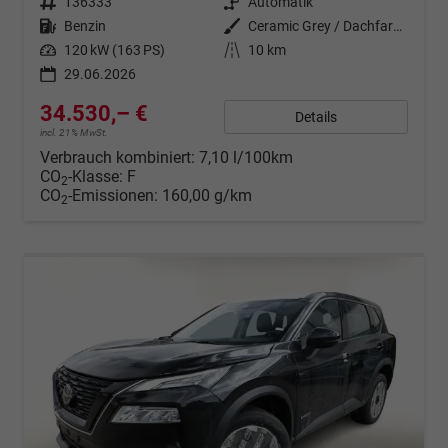
Fahrzeugnr.
136333
Getriebe
Automatik
Kraftstoff
Benzin
Außenfarbe
Ceramic Grey / Dachfarbe in Schw
Leistung
120 kW (163 PS)
Kilometerstand
10 km
29.06.2026
34.530,– €
Details
incl. 21% MwSt.
Verbrauch kombiniert:
7,10 l/100km
CO
-Klasse:
F
2
CO
-Emissionen:
160,00 g/km
2